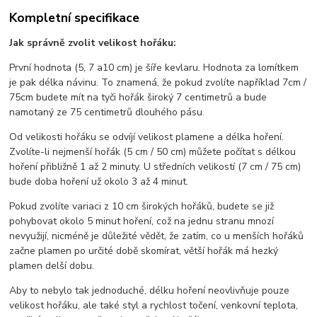
Kompletní specifikace
Jak správně zvolit velikost hořáku:
První hodnota (5, 7 a10 cm) je šíře kevlaru. Hodnota za lomítkem
je pak délka návinu. To znamená, že pokud zvolíte například 7cm /
75cm budete mít na tyči hořák široký 7 centimetrů a bude
namotaný ze 75 centimetrů dlouhého pásu.
Od velikosti hořáku se odvíjí velikost plamene a délka hoření.
Zvolíte-li nejmenší hořák (5 cm / 50 cm) můžete počítat s délkou
hoření přibližně 1 až 2 minuty. U středních velikostí (7 cm / 75 cm)
bude doba hoření už okolo 3 až 4 minut.
Pokud zvolíte variaci z 10 cm širokých hořáků, budete se již
pohybovat okolo 5 minut hoření, což na jednu stranu mnozí
nevyužijí, nicméně je důležité vědět, že zatím, co u menších hořáků
začne plamen po určité době skomírat, větší hořák má hezký
plamen delší dobu.
Aby to nebylo tak jednoduché, délku hoření neovlivňuje pouze
velikost hořáku, ale také styl a rychlost točení, venkovní teplota,