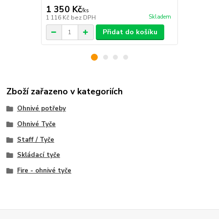
1 350 Kč
1 899 Kč
/
ks
Skladem
1 116 Kč
bez DPH
1 569 Kč
bez
Přidat do košíku
Zboží zařazeno v kategoriích
Ohnivé potřeby
Ohnivé Tyče
Staff / Tyče
Skládací tyče
Fire - ohnivé tyče