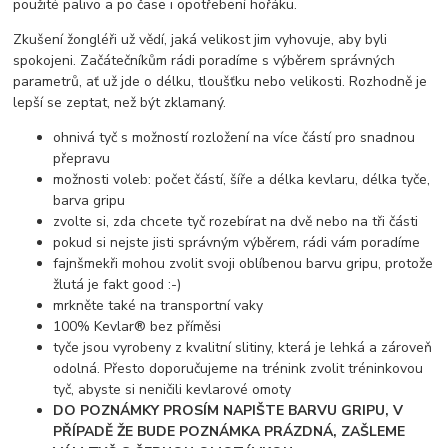
použité palivo a po čase i opotřebení hořáku.
Zkušení žongléři už vědí, jaká velikost jim vyhovuje, aby byli
spokojeni. Začátečníkům rádi poradíme s výběrem správných
parametrů, ať už jde o délku, tloušťku nebo velikosti. Rozhodně je
lepší se zeptat, než být zklamaný.
ohnivá tyč s možností rozložení na více částí pro snadnou
přepravu
možnosti voleb: počet částí, šíře a délka kevlaru, délka tyče,
barva gripu
zvolte si, zda chcete tyč rozebírat na dvě nebo na tři části
pokud si nejste jisti správným výběrem, rádi vám poradíme
fajnšmekři mohou zvolit svoji oblíbenou barvu gripu, protože
žlutá je fakt good :-)
mrkněte také na transportní vaky
100% Kevlar® bez příměsi
tyče jsou vyrobeny z kvalitní slitiny, která je lehká a zároveň
odolná. Přesto doporučujeme na trénink zvolit tréninkovou
tyč, abyste si neničili kevlarové omoty
DO POZNÁMKY PROSÍM NAPIŠTE BARVU GRIPU, V
PŘÍPADĚ ŽE BUDE POZNÁMKA PRÁZDNÁ, ZAŠLEME