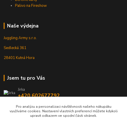
Palivo na Fireshow
Naše výdejna
Juggling Army s.r.o.
Sedlecká 361
28401 Kutná Hora
Jsem tu pro Vás
Jirka
+420 602677792
Pro analýzu a personalizaci návštěvnosti našeho nákupáku
info@jarmy.cz
využíváme cookies. Nastavení vlastních preferencí můžete kdykoli
upravit odkazem ve spodní části stránek.