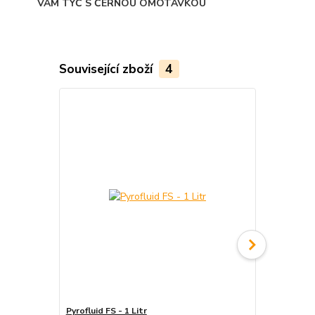
VÁM TYČ S ČERNOU OMOTÁVKOU
Související zboží
4
Pyrofluid FS - 1 Litr
Tyč ohnivá - 