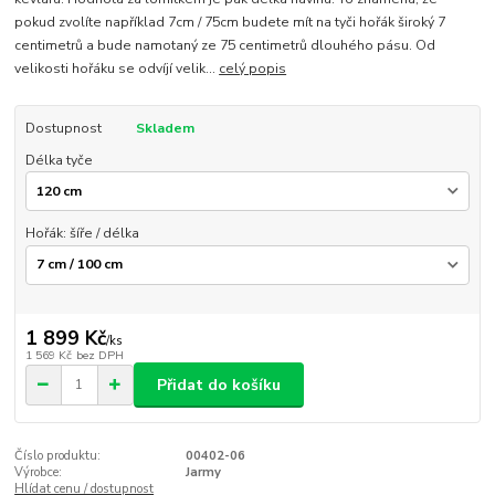
pokud zvolíte například 7cm / 75cm budete mít na tyči hořák široký 7
centimetrů a bude namotaný ze 75 centimetrů dlouhého pásu. Od
velikosti hořáku se odvíjí velik...
celý popis
Dostupnost
Skladem
Délka tyče
Hořák: šíře / délka
1 899 Kč
/
ks
1 569 Kč
bez DPH
Přidat do košíku
Číslo produktu:
00402-06
Výrobce:
Jarmy
Hlídat cenu / dostupnost