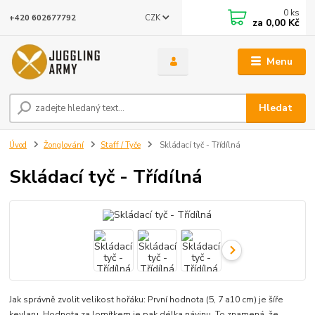
0
ks
CZK
+420 602677792
za
0,00 Kč
Menu
Hledat
Úvod
Žonglování
Staff / Tyče
Skládací tyč - Třídílná
Skládací tyč - Třídílná
Jak správně zvolit velikost hořáku: První hodnota (5, 7 a10 cm) je šíře
kevlaru. Hodnota za lomítkem je pak délka návinu. To znamená, že