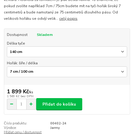
pokud zvolíte například 7cm / 75cm budete mít na tyči hořák široký 7
centimetrů a bude namotaný ze 75 centimetrů dlouhého pásu. Od
velikosti hořáku se odvíjí velik...
celý popis
Dostupnost
Skladem
Délka tyče
Hořák: šíře / délka
1 899 Kč
/
ks
1 569 Kč
bez DPH
Přidat do košíku
Číslo produktu:
00402-24
Výrobce:
Jarmy
Hlídat cenu / dostupnost