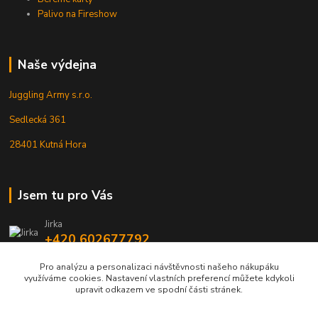
Palivo na Fireshow
Naše výdejna
Juggling Army s.r.o.
Sedlecká 361
28401 Kutná Hora
Jsem tu pro Vás
Jirka
+420 602677792
Pro analýzu a personalizaci návštěvnosti našeho nákupáku
info@jarmy.cz
využíváme cookies. Nastavení vlastních preferencí můžete kdykoli
upravit odkazem ve spodní části stránek.