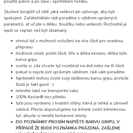
použité palivo a po čase i opotřebení hořáku.
Zkušení žongléři už vědí, jaká velikost jim vyhovuje, aby byli
spokojeni. Začátečníkům rádi poradíme s výběrem správných
parametrů, ať už jde o délku, tloušťku nebo velikosti. Rozhodně je
lepší se zeptat, než být zklamaný.
ohnivá tyč s možností rozložení na více částí pro snadnou
přepravu
možnosti voleb: počet částí, šíře a délka kevlaru, délka tyče,
barva gripu
zvolte si, zda chcete tyč rozebírat na dvě nebo na tři části
pokud si nejste jisti správným výběrem, rádi vám poradíme
fajnšmekři mohou zvolit svoji oblíbenou barvu gripu, protože
žlutá je fakt good :-)
mrkněte také na transportní vaky
100% Kevlar® bez příměsi
tyče jsou vyrobeny z kvalitní slitiny, která je lehká a zároveň
odolná. Přesto doporučujeme na trénink zvolit tréninkovou
tyč, abyste si neničili kevlarové omoty
DO POZNÁMKY PROSÍM NAPIŠTE BARVU GRIPU, V
PŘÍPADĚ ŽE BUDE POZNÁMKA PRÁZDNÁ, ZAŠLEME