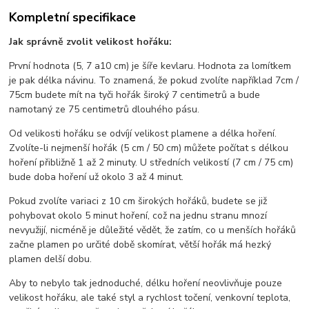
Kompletní specifikace
Jak správně zvolit velikost hořáku:
První hodnota (5, 7 a10 cm) je šíře kevlaru. Hodnota za lomítkem
je pak délka návinu. To znamená, že pokud zvolíte například 7cm /
75cm budete mít na tyči hořák široký 7 centimetrů a bude
namotaný ze 75 centimetrů dlouhého pásu.
Od velikosti hořáku se odvíjí velikost plamene a délka hoření.
Zvolíte-li nejmenší hořák (5 cm / 50 cm) můžete počítat s délkou
hoření přibližně 1 až 2 minuty. U středních velikostí (7 cm / 75 cm)
bude doba hoření už okolo 3 až 4 minut.
Pokud zvolíte variaci z 10 cm širokých hořáků, budete se již
pohybovat okolo 5 minut hoření, což na jednu stranu mnozí
nevyužijí, nicméně je důležité vědět, že zatím, co u menších hořáků
začne plamen po určité době skomírat, větší hořák má hezký
plamen delší dobu.
Aby to nebylo tak jednoduché, délku hoření neovlivňuje pouze
velikost hořáku, ale také styl a rychlost točení, venkovní teplota,