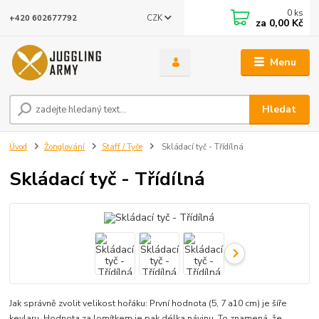
0
ks
CZK
+420 602677792
za
0,00 Kč
Menu
Hledat
Úvod
Žonglování
Staff / Tyče
Skládací tyč - Třídílná
Skládací tyč - Třídílná
Jak správně zvolit velikost hořáku: První hodnota (5, 7 a10 cm) je šíře
kevlaru. Hodnota za lomítkem je pak délka návinu. To znamená, že