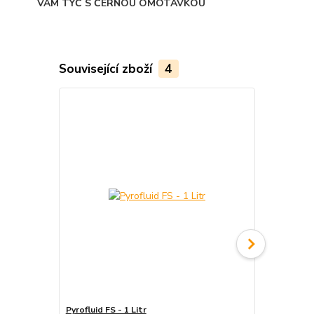
VÁM TYČ S ČERNOU OMOTÁVKOU
Související zboží
4
Pyrofluid FS - 1 Litr
Tyč ohnivá - 