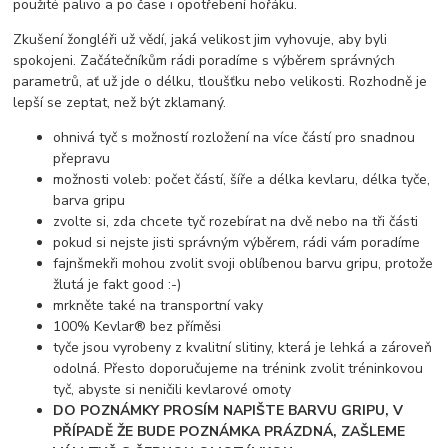
použité palivo a po čase i opotřebení hořáku.
Zkušení žongléři už vědí, jaká velikost jim vyhovuje, aby byli
spokojeni. Začátečníkům rádi poradíme s výběrem správných
parametrů, ať už jde o délku, tloušťku nebo velikosti. Rozhodně je
lepší se zeptat, než být zklamaný.
ohnivá tyč s možností rozložení na více částí pro snadnou
přepravu
možnosti voleb: počet částí, šíře a délka kevlaru, délka tyče,
barva gripu
zvolte si, zda chcete tyč rozebírat na dvě nebo na tři části
pokud si nejste jisti správným výběrem, rádi vám poradíme
fajnšmekři mohou zvolit svoji oblíbenou barvu gripu, protože
žlutá je fakt good :-)
mrkněte také na transportní vaky
100% Kevlar® bez příměsi
tyče jsou vyrobeny z kvalitní slitiny, která je lehká a zároveň
odolná. Přesto doporučujeme na trénink zvolit tréninkovou
tyč, abyste si neničili kevlarové omoty
DO POZNÁMKY PROSÍM NAPIŠTE BARVU GRIPU, V
PŘÍPADĚ ŽE BUDE POZNÁMKA PRÁZDNÁ, ZAŠLEME