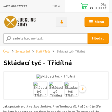
0
ks
CZK
+420 602677792
za
0,00 Kč
Menu
Hledat
Úvod
Žonglování
Staff / Tyče
Skládací tyč - Třídílná
Skládací tyč - Třídílná
Jak správně zvolit velikost hořáku: První hodnota (5, 7 a10 cm) je šíře
kevlaru. Hodnota za lomítkem je pak délka návinu. To znamená, že