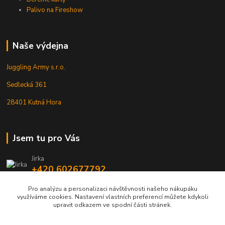
Palivo na Fireshow
Naše výdejna
Juggling Army s.r.o.
Sedlecká 361
28401 Kutná Hora
Jsem tu pro Vás
Jirka
+420 602677792
Pro analýzu a personalizaci návštěvnosti našeho nákupáku
info@jarmy.cz
využíváme cookies. Nastavení vlastních preferencí můžete kdykoli
upravit odkazem ve spodní části stránek.