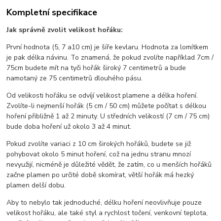
Kompletní specifikace
Jak správně zvolit velikost hořáku:
První hodnota (5, 7 a10 cm) je šíře kevlaru. Hodnota za lomítkem
je pak délka návinu. To znamená, že pokud zvolíte například 7cm /
75cm budete mít na tyči hořák široký 7 centimetrů a bude
namotaný ze 75 centimetrů dlouhého pásu.
Od velikosti hořáku se odvíjí velikost plamene a délka hoření.
Zvolíte-li nejmenší hořák (5 cm / 50 cm) můžete počítat s délkou
hoření přibližně 1 až 2 minuty. U středních velikostí (7 cm / 75 cm)
bude doba hoření už okolo 3 až 4 minut.
Pokud zvolíte variaci z 10 cm širokých hořáků, budete se již
pohybovat okolo 5 minut hoření, což na jednu stranu mnozí
nevyužijí, nicméně je důležité vědět, že zatím, co u menších hořáků
začne plamen po určité době skomírat, větší hořák má hezký
plamen delší dobu.
Aby to nebylo tak jednoduché, délku hoření neovlivňuje pouze
velikost hořáku, ale také styl a rychlost točení, venkovní teplota,