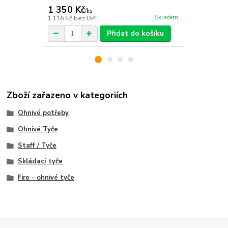
1 350 Kč
1 899 Kč
/
ks
Skladem
1 116 Kč
bez DPH
1 569 Kč
bez
Přidat do košíku
Zboží zařazeno v kategoriích
Ohnivé potřeby
Ohnivé Tyče
Staff / Tyče
Skládací tyče
Fire - ohnivé tyče