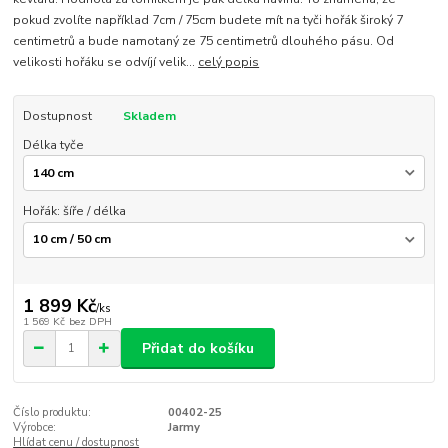
pokud zvolíte například 7cm / 75cm budete mít na tyči hořák široký 7
centimetrů a bude namotaný ze 75 centimetrů dlouhého pásu. Od
velikosti hořáku se odvíjí velik...
celý popis
Dostupnost
Skladem
Délka tyče
Hořák: šíře / délka
1 899 Kč
/
ks
1 569 Kč
bez DPH
Přidat do košíku
Číslo produktu:
00402-25
Výrobce:
Jarmy
Hlídat cenu / dostupnost