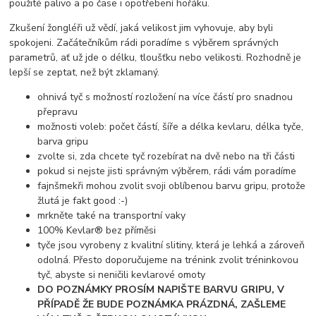
použité palivo a po čase i opotřebení hořáku.
Zkušení žongléři už vědí, jaká velikost jim vyhovuje, aby byli
spokojeni. Začátečníkům rádi poradíme s výběrem správných
parametrů, ať už jde o délku, tloušťku nebo velikosti. Rozhodně je
lepší se zeptat, než být zklamaný.
ohnivá tyč s možností rozložení na více částí pro snadnou
přepravu
možnosti voleb: počet částí, šíře a délka kevlaru, délka tyče,
barva gripu
zvolte si, zda chcete tyč rozebírat na dvě nebo na tři části
pokud si nejste jisti správným výběrem, rádi vám poradíme
fajnšmekři mohou zvolit svoji oblíbenou barvu gripu, protože
žlutá je fakt good :-)
mrkněte také na transportní vaky
100% Kevlar® bez příměsi
tyče jsou vyrobeny z kvalitní slitiny, která je lehká a zároveň
odolná. Přesto doporučujeme na trénink zvolit tréninkovou
tyč, abyste si neničili kevlarové omoty
DO POZNÁMKY PROSÍM NAPIŠTE BARVU GRIPU, V
PŘÍPADĚ ŽE BUDE POZNÁMKA PRÁZDNÁ, ZAŠLEME