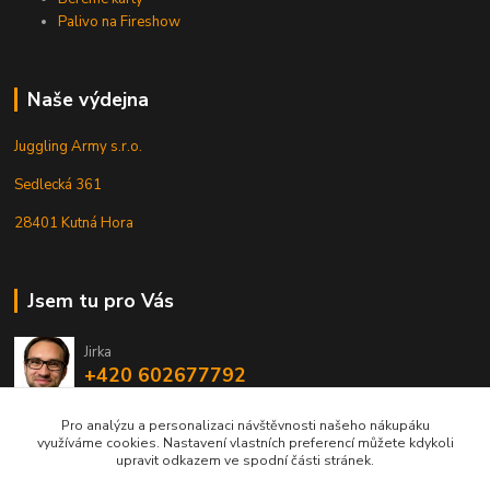
Palivo na Fireshow
Naše výdejna
Juggling Army s.r.o.
Sedlecká 361
28401 Kutná Hora
Jsem tu pro Vás
Jirka
+420 602677792
Pro analýzu a personalizaci návštěvnosti našeho nákupáku
info@jarmy.cz
využíváme cookies. Nastavení vlastních preferencí můžete kdykoli
upravit odkazem ve spodní části stránek.