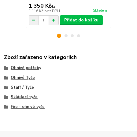
1 350 Kč
1 899 Kč
/
ks
Skladem
1 116 Kč
bez DPH
1 569 Kč
bez
Přidat do košíku
Zboží zařazeno v kategoriích
Ohnivé potřeby
Ohnivé Tyče
Staff / Tyče
Skládací tyče
Fire - ohnivé tyče