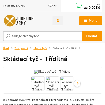
0
ks
CZK
+420 602677792
za
0,00 Kč
Menu
Hledat
Úvod
Žonglování
Staff / Tyče
Skládací tyč - Třídílná
Skládací tyč - Třídílná
Jak správně zvolit velikost hořáku: První hodnota (5, 7 a10 cm) je šíře
kevlaru. Hodnota za lomítkem je pak délka návinu. To znamená, že