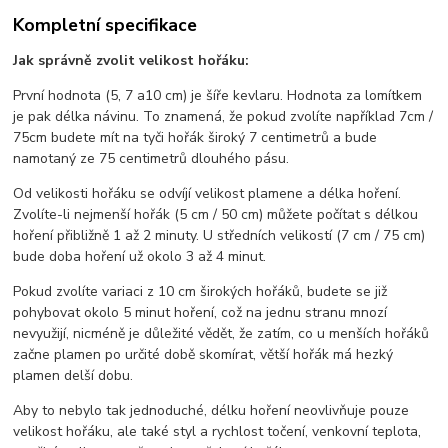
Kompletní specifikace
Jak správně zvolit velikost hořáku:
První hodnota (5, 7 a10 cm) je šíře kevlaru. Hodnota za lomítkem
je pak délka návinu. To znamená, že pokud zvolíte například 7cm /
75cm budete mít na tyči hořák široký 7 centimetrů a bude
namotaný ze 75 centimetrů dlouhého pásu.
Od velikosti hořáku se odvíjí velikost plamene a délka hoření.
Zvolíte-li nejmenší hořák (5 cm / 50 cm) můžete počítat s délkou
hoření přibližně 1 až 2 minuty. U středních velikostí (7 cm / 75 cm)
bude doba hoření už okolo 3 až 4 minut.
Pokud zvolíte variaci z 10 cm širokých hořáků, budete se již
pohybovat okolo 5 minut hoření, což na jednu stranu mnozí
nevyužijí, nicméně je důležité vědět, že zatím, co u menších hořáků
začne plamen po určité době skomírat, větší hořák má hezký
plamen delší dobu.
Aby to nebylo tak jednoduché, délku hoření neovlivňuje pouze
velikost hořáku, ale také styl a rychlost točení, venkovní teplota,