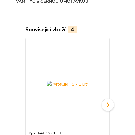
VÁM TYČ S ČERNOU OMOTÁVKOU
Související zboží
4
Pyrofluid FS - 1 Litr
Tyč ohnivá - 