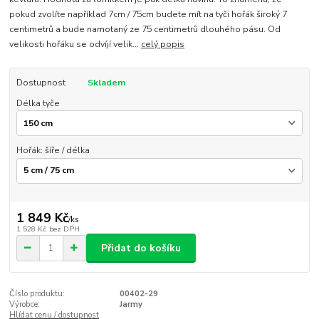
pokud zvolíte například 7cm / 75cm budete mít na tyči hořák široký 7
centimetrů a bude namotaný ze 75 centimetrů dlouhého pásu. Od
velikosti hořáku se odvíjí velik...
celý popis
Dostupnost
Skladem
Délka tyče
Hořák: šíře / délka
1 849 Kč
/
ks
1 528 Kč
bez DPH
Přidat do košíku
Číslo produktu:
00402-29
Výrobce:
Jarmy
Hlídat cenu / dostupnost