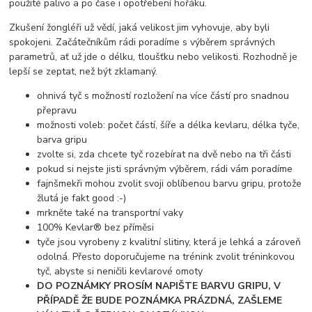
použité palivo a po čase i opotřebení hořáku.
Zkušení žongléři už vědí, jaká velikost jim vyhovuje, aby byli
spokojeni. Začátečníkům rádi poradíme s výběrem správných
parametrů, ať už jde o délku, tloušťku nebo velikosti. Rozhodně je
lepší se zeptat, než být zklamaný.
ohnivá tyč s možností rozložení na více částí pro snadnou
přepravu
možnosti voleb: počet částí, šíře a délka kevlaru, délka tyče,
barva gripu
zvolte si, zda chcete tyč rozebírat na dvě nebo na tři části
pokud si nejste jisti správným výběrem, rádi vám poradíme
fajnšmekři mohou zvolit svoji oblíbenou barvu gripu, protože
žlutá je fakt good :-)
mrkněte také na transportní vaky
100% Kevlar® bez příměsi
tyče jsou vyrobeny z kvalitní slitiny, která je lehká a zároveň
odolná. Přesto doporučujeme na trénink zvolit tréninkovou
tyč, abyste si neničili kevlarové omoty
DO POZNÁMKY PROSÍM NAPIŠTE BARVU GRIPU, V
PŘÍPADĚ ŽE BUDE POZNÁMKA PRÁZDNÁ, ZAŠLEME