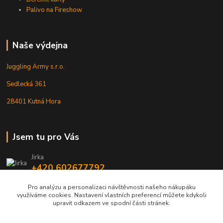
Palivo na Fireshow
Naše výdejna
Juggling Army s.r.o.
Sedlecká 361
28401 Kutná Hora
Jsem tu pro Vás
Jirka
+420 602677792
Pro analýzu a personalizaci návštěvnosti našeho nákupáku
info@jarmy.cz
využíváme cookies. Nastavení vlastních preferencí můžete kdykoli
upravit odkazem ve spodní části stránek.