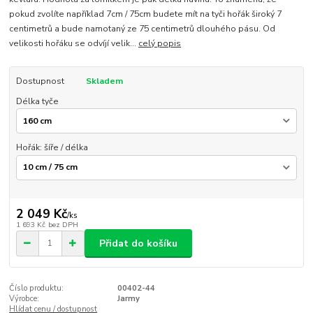
pokud zvolíte například 7cm / 75cm budete mít na tyči hořák široký 7
centimetrů a bude namotaný ze 75 centimetrů dlouhého pásu. Od
velikosti hořáku se odvíjí velik...
celý popis
Dostupnost
Skladem
Délka tyče
Hořák: šíře / délka
2 049 Kč
/
ks
1 693 Kč
bez DPH
Přidat do košíku
Číslo produktu:
00402-44
Výrobce:
Jarmy
Hlídat cenu / dostupnost