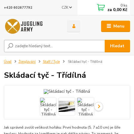
0
ks
CZK
+420 602677792
za
0,00 Kč
Menu
Hledat
Úvod
Žonglování
Staff / Tyče
Skládací tyč - Třídílná
Skládací tyč - Třídílná
Jak správně zvolit velikost hořáku: První hodnota (5, 7 a10 cm) je šíře
kevlaru. Hodnota za lomítkem je pak délka návinu. To znamená, že