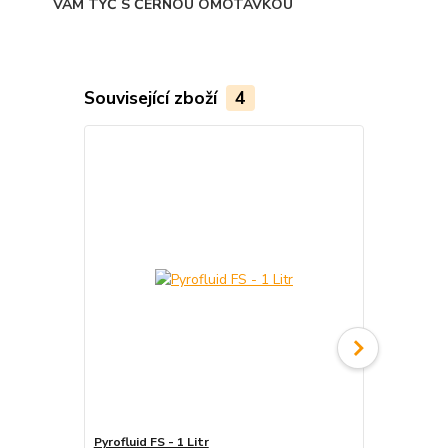
VÁM TYČ S ČERNOU OMOTÁVKOU
Související zboží
4
Pyrofluid FS - 1 Litr
Tyč ohnivá - 