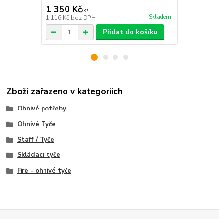
1 350 Kč
1 899 Kč
/
ks
Skladem
1 116 Kč
bez DPH
1 569 Kč
bez
Přidat do košíku
Zboží zařazeno v kategoriích
Ohnivé potřeby
Ohnivé Tyče
Staff / Tyče
Skládací tyče
Fire - ohnivé tyče