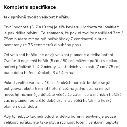
Kompletní specifikace
Jak správně zvolit velikost hořáku:
První hodnota (5, 7 a10 cm) je šíře kevlaru. Hodnota za lomítkem
je pak délka návinu. To znamená, že pokud zvolíte například 7cm /
75cm budete mít na tyči hořák široký 7 centimetrů a bude
namotaný ze 75 centimetrů dlouhého pásu.
Od velikosti hořáku se odvíjí velikost plamene a délka hoření.
Zvolíte-li nejmenší hořák (5 cm / 50 cm) můžete počítat s délkou
hoření přibližně 1 až 2 minuty. U středních velikostí (7 cm / 75 cm)
bude doba hoření už okolo 3 až 4 minut.
Pokud zvolíte variaci z 10 cm širokých hořáků, budete se již
pohybovat okolo 5 minut hoření, což na jednu stranu mnozí
nevyužijí, nicméně je důležité vědět, že zatím, co u menších hořáků
začne plamen po určité době skomírat, větší hořák má hezký
plamen delší dobu.
Aby to nebylo tak jednoduché, délku hoření neovlivňuje pouze
velikost hořáku, ale také styl a rychlost točení, venkovní teplota,