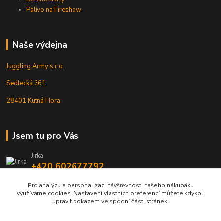
Palivo na Fireshow
Naše výdejna
Juggling Army s.r.o.
Sedlecká 361
28401 Kutná Hora
Jsem tu pro Vás
Jirka
+420 602677792
Pro analýzu a personalizaci návštěvnosti našeho nákupáku
info@jarmy.cz
využíváme cookies. Nastavení vlastních preferencí můžete kdykoli
upravit odkazem ve spodní části stránek.