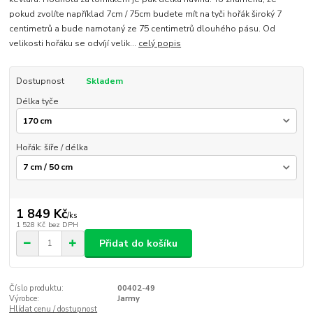
pokud zvolíte například 7cm / 75cm budete mít na tyči hořák široký 7
centimetrů a bude namotaný ze 75 centimetrů dlouhého pásu. Od
velikosti hořáku se odvíjí velik...
celý popis
Dostupnost
Skladem
Délka tyče
Hořák: šíře / délka
1 849 Kč
/
ks
1 528 Kč
bez DPH
Přidat do košíku
Číslo produktu:
00402-49
Výrobce:
Jarmy
Hlídat cenu / dostupnost