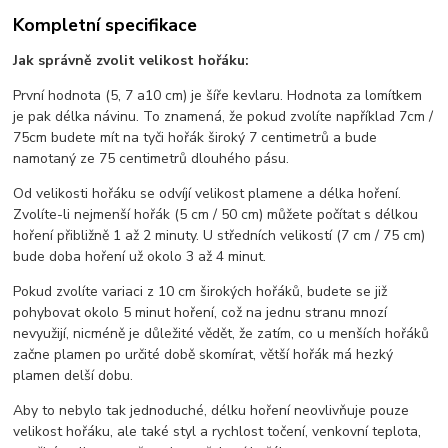
Kompletní specifikace
Jak správně zvolit velikost hořáku:
První hodnota (5, 7 a10 cm) je šíře kevlaru. Hodnota za lomítkem
je pak délka návinu. To znamená, že pokud zvolíte například 7cm /
75cm budete mít na tyči hořák široký 7 centimetrů a bude
namotaný ze 75 centimetrů dlouhého pásu.
Od velikosti hořáku se odvíjí velikost plamene a délka hoření.
Zvolíte-li nejmenší hořák (5 cm / 50 cm) můžete počítat s délkou
hoření přibližně 1 až 2 minuty. U středních velikostí (7 cm / 75 cm)
bude doba hoření už okolo 3 až 4 minut.
Pokud zvolíte variaci z 10 cm širokých hořáků, budete se již
pohybovat okolo 5 minut hoření, což na jednu stranu mnozí
nevyužijí, nicméně je důležité vědět, že zatím, co u menších hořáků
začne plamen po určité době skomírat, větší hořák má hezký
plamen delší dobu.
Aby to nebylo tak jednoduché, délku hoření neovlivňuje pouze
velikost hořáku, ale také styl a rychlost točení, venkovní teplota,