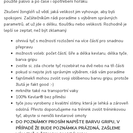
použité palivo a po čase i opotřebení hořáku.
Zkušení žongléři už vědí, jaká velikost jim vyhovuje, aby byli
spokojeni. Začátečníkům rádi poradíme s výběrem správných
parametrů, ať už jde o délku, tloušťku nebo velikosti. Rozhodně je
lepší se zeptat, než být zklamaný.
ohnivá tyč s možností rozložení na více částí pro snadnou
přepravu
možnosti voleb: počet částí, šíře a délka kevlaru, délka tyče,
barva gripu
zvolte si, zda chcete tyč rozebírat na dvě nebo na tři části
pokud si nejste jisti správným výběrem, rádi vám poradíme
fajnšmekři mohou zvolit svoji oblíbenou barvu gripu, protože
žlutá je fakt good :-)
mrkněte také na transportní vaky
100% Kevlar® bez příměsi
tyče jsou vyrobeny z kvalitní slitiny, která je lehká a zároveň
odolná. Přesto doporučujeme na trénink zvolit tréninkovou
tyč, abyste si neničili kevlarové omoty
DO POZNÁMKY PROSÍM NAPIŠTE BARVU GRIPU, V
PŘÍPADĚ ŽE BUDE POZNÁMKA PRÁZDNÁ, ZAŠLEME