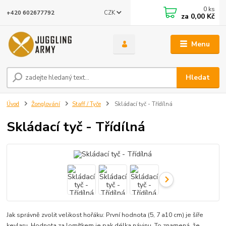
0
ks
CZK
+420 602677792
za
0,00 Kč
Menu
Hledat
Úvod
Žonglování
Staff / Tyče
Skládací tyč - Třídílná
Skládací tyč - Třídílná
Jak správně zvolit velikost hořáku: První hodnota (5, 7 a10 cm) je šíře
kevlaru. Hodnota za lomítkem je pak délka návinu. To znamená, že