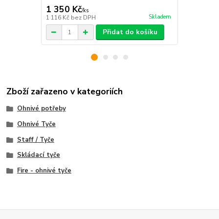
1 350 Kč
1 899 Kč
/
ks
Skladem
1 116 Kč
bez DPH
1 569 Kč
bez
Přidat do košíku
Zboží zařazeno v kategoriích
Ohnivé potřeby
Ohnivé Tyče
Staff / Tyče
Skládací tyče
Fire - ohnivé tyče