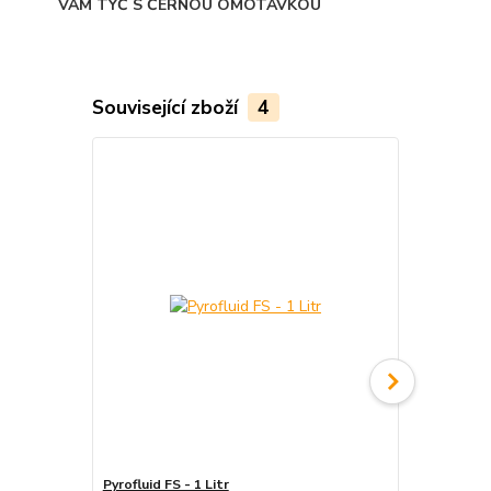
VÁM TYČ S ČERNOU OMOTÁVKOU
Související zboží
4
Pyrofluid FS - 1 Litr
Tyč ohnivá - 