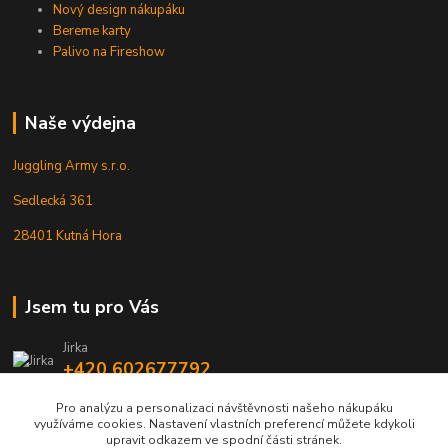
Nový design nákupáku
Bereme karty
Palivo na Fireshow
Naše výdejna
Juggling Army s.r.o.
Sedlecká 361
28401 Kutná Hora
Jsem tu pro Vás
Jirka
+420 602677792
Pro analýzu a personalizaci návštěvnosti našeho nákupáku
info@jarmy.cz
využíváme cookies. Nastavení vlastních preferencí můžete kdykoli
upravit odkazem ve spodní části stránek.