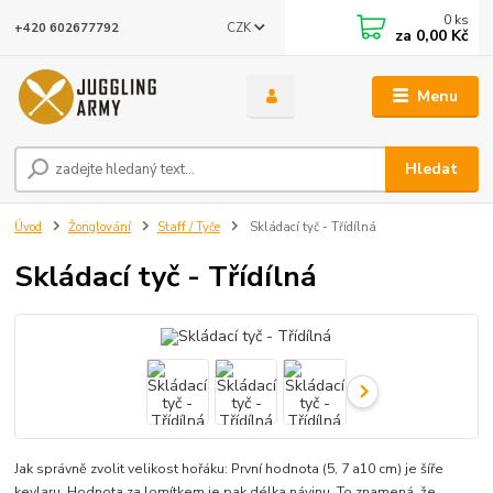
0
ks
CZK
+420 602677792
za
0,00 Kč
Menu
Hledat
Úvod
Žonglování
Staff / Tyče
Skládací tyč - Třídílná
Skládací tyč - Třídílná
Jak správně zvolit velikost hořáku: První hodnota (5, 7 a10 cm) je šíře
kevlaru. Hodnota za lomítkem je pak délka návinu. To znamená, že