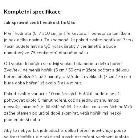
Kompletní specifikace
Jak správně zvolit velikost hořáku:
První hodnota (5, 7 a10 cm) je šíře kevlaru. Hodnota za lomítkem
je pak délka návinu. To znamená, že pokud zvolíte například 7cm /
75cm budete mít na tyči hořák široký 7 centimetrů a bude
namotaný ze 75 centimetrů dlouhého pásu.
Od velikosti hořáku se odvíjí velikost plamene a délka hoření.
Zvolíte-li nejmenší hořák (5 cm / 50 cm) můžete počítat s délkou
hoření přibližně 1 až 2 minuty. U středních velikostí (7 cm / 75 cm)
bude doba hoření už okolo 3 až 4 minut.
Pokud zvolíte variaci z 10 cm širokých hořáků, budete se již
pohybovat okolo 5 minut hoření, což na jednu stranu mnozí
nevyužijí, nicméně je důležité vědět, že zatím, co u menších hořáků
začne plamen po určité době skomírat, větší hořák má hezký
plamen delší dobu.
Aby to nebylo tak jednoduché, délku hoření neovlivňuje pouze
velikost hořáku, ale také styl a rychlost točení, venkovní teplota,