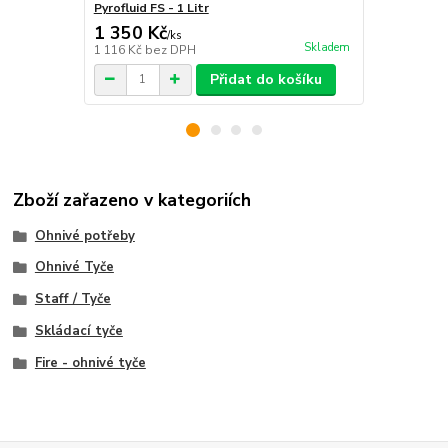
Pyrofluid FS - 1 Litr
Tyč ohnivá - 
1 350 Kč
1 899 Kč
/
ks
Skladem
1 116 Kč
bez DPH
1 569 Kč
bez
Přidat do košíku
Zboží zařazeno v kategoriích
Ohnivé potřeby
Ohnivé Tyče
Staff / Tyče
Skládací tyče
Fire - ohnivé tyče