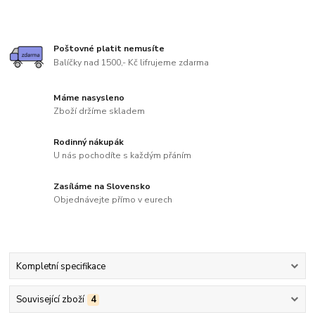
Poštovné platit nemusíte
Balíčky nad 1500,- Kč lifrujeme zdarma
Máme nasysleno
Zboží držíme skladem
Rodinný nákupák
U nás pochodíte s každým přáním
Zasíláme na Slovensko
Objednávejte přímo v eurech
Kompletní specifikace
Související zboží
4