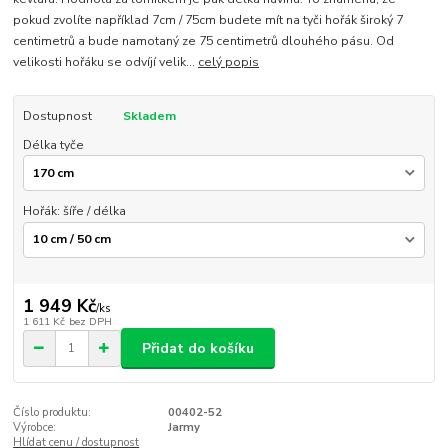
pokud zvolíte například 7cm / 75cm budete mít na tyči hořák široký 7
centimetrů a bude namotaný ze 75 centimetrů dlouhého pásu. Od
velikosti hořáku se odvíjí velik...
celý popis
Dostupnost
Skladem
Délka tyče
Hořák: šíře / délka
1 949 Kč
/
ks
1 611 Kč
bez DPH
Přidat do košíku
Číslo produktu:
00402-52
Výrobce:
Jarmy
Hlídat cenu / dostupnost