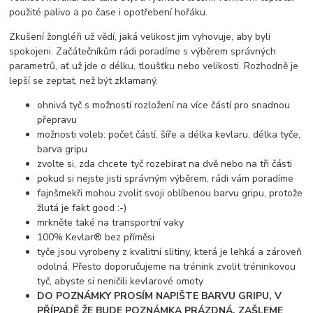
použité palivo a po čase i opotřebení hořáku.
Zkušení žongléři už vědí, jaká velikost jim vyhovuje, aby byli
spokojeni. Začátečníkům rádi poradíme s výběrem správných
parametrů, ať už jde o délku, tloušťku nebo velikosti. Rozhodně je
lepší se zeptat, než být zklamaný.
ohnivá tyč s možností rozložení na více částí pro snadnou
přepravu
možnosti voleb: počet částí, šíře a délka kevlaru, délka tyče,
barva gripu
zvolte si, zda chcete tyč rozebírat na dvě nebo na tři části
pokud si nejste jisti správným výběrem, rádi vám poradíme
fajnšmekři mohou zvolit svoji oblíbenou barvu gripu, protože
žlutá je fakt good :-)
mrkněte také na transportní vaky
100% Kevlar® bez příměsi
tyče jsou vyrobeny z kvalitní slitiny, která je lehká a zároveň
odolná. Přesto doporučujeme na trénink zvolit tréninkovou
tyč, abyste si neničili kevlarové omoty
DO POZNÁMKY PROSÍM NAPIŠTE BARVU GRIPU, V
PŘÍPADĚ ŽE BUDE POZNÁMKA PRÁZDNÁ, ZAŠLEME