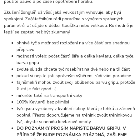
použité palivo a po čase i opotřebení hořáku.
Zkušení žongléři už vědí, jaká velikost jim vyhovuje, aby byli
spokojeni. Začátečníkům rádi poradíme s výběrem správných
parametrů, ať už jde o délku, tloušťku nebo velikosti. Rozhodně je
lepší se zeptat, než být zklamaný.
ohnivá tyč s možností rozložení na více částí pro snadnou
přepravu
možnosti voleb: počet částí, šíře a délka kevlaru, délka tyče,
barva gripu
zvolte si, zda chcete tyč rozebírat na dvě nebo na tři části
pokud si nejste jisti správným výběrem, rádi vám poradíme
fajnšmekři mohou zvolit svoji oblíbenou barvu gripu, protože
žlutá je fakt good :-)
mrkněte také na transportní vaky
100% Kevlar® bez příměsi
tyče jsou vyrobeny z kvalitní slitiny, která je lehká a zároveň
odolná. Přesto doporučujeme na trénink zvolit tréninkovou
tyč, abyste si neničili kevlarové omoty
DO POZNÁMKY PROSÍM NAPIŠTE BARVU GRIPU, V
PŘÍPADĚ ŽE BUDE POZNÁMKA PRÁZDNÁ, ZAŠLEME