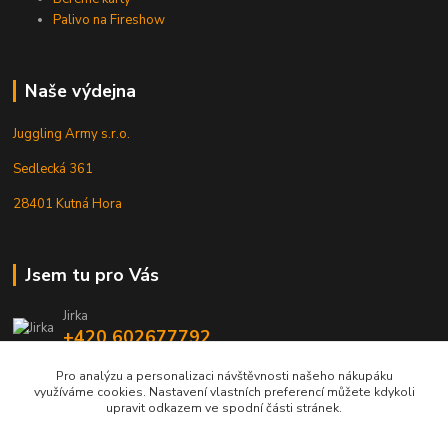
Palivo na Fireshow
Naše výdejna
Juggling Army s.r.o.
Sedlecká 361
28401 Kutná Hora
Jsem tu pro Vás
Jirka
+420 602677792
Pro analýzu a personalizaci návštěvnosti našeho nákupáku
info@jarmy.cz
využíváme cookies. Nastavení vlastních preferencí můžete kdykoli
upravit odkazem ve spodní části stránek.