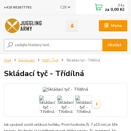
0
ks
CZK
+420 602677792
za
0,00 Kč
Menu
Hledat
Úvod
Žonglování
Staff / Tyče
Skládací tyč - Třídílná
Skládací tyč - Třídílná
Jak správně zvolit velikost hořáku: První hodnota (5, 7 a10 cm) je šíře
kevlaru. Hodnota za lomítkem je pak délka návinu. To znamená, že