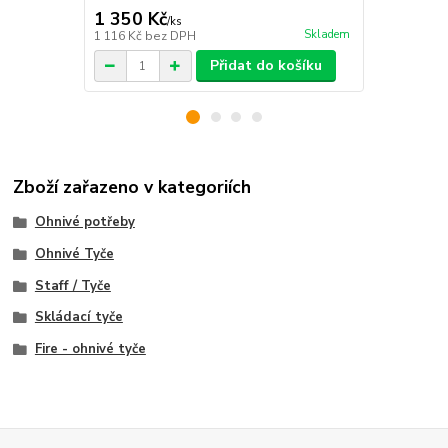
1 350 Kč
1 899 Kč
/
ks
Skladem
1 116 Kč
bez DPH
1 569 Kč
bez
Přidat do košíku
Zboží zařazeno v kategoriích
Ohnivé potřeby
Ohnivé Tyče
Staff / Tyče
Skládací tyče
Fire - ohnivé tyče