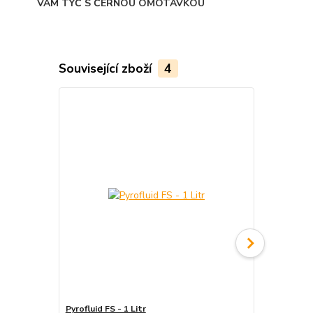
VÁM TYČ S ČERNOU OMOTÁVKOU
Související zboží
4
Pyrofluid FS - 1 Litr
Tyč ohnivá - 