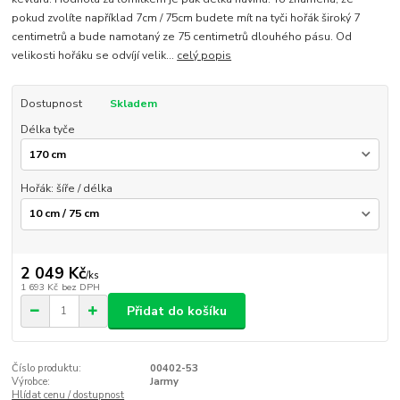
pokud zvolíte například 7cm / 75cm budete mít na tyči hořák široký 7
centimetrů a bude namotaný ze 75 centimetrů dlouhého pásu. Od
velikosti hořáku se odvíjí velik...
celý popis
Dostupnost
Skladem
Délka tyče
Hořák: šíře / délka
2 049 Kč
/
ks
1 693 Kč
bez DPH
Přidat do košíku
Číslo produktu:
00402-53
Výrobce:
Jarmy
Hlídat cenu / dostupnost