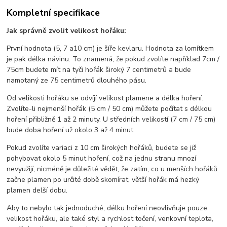
Kompletní specifikace
Jak správně zvolit velikost hořáku:
První hodnota (5, 7 a10 cm) je šíře kevlaru. Hodnota za lomítkem
je pak délka návinu. To znamená, že pokud zvolíte například 7cm /
75cm budete mít na tyči hořák široký 7 centimetrů a bude
namotaný ze 75 centimetrů dlouhého pásu.
Od velikosti hořáku se odvíjí velikost plamene a délka hoření.
Zvolíte-li nejmenší hořák (5 cm / 50 cm) můžete počítat s délkou
hoření přibližně 1 až 2 minuty. U středních velikostí (7 cm / 75 cm)
bude doba hoření už okolo 3 až 4 minut.
Pokud zvolíte variaci z 10 cm širokých hořáků, budete se již
pohybovat okolo 5 minut hoření, což na jednu stranu mnozí
nevyužijí, nicméně je důležité vědět, že zatím, co u menších hořáků
začne plamen po určité době skomírat, větší hořák má hezký
plamen delší dobu.
Aby to nebylo tak jednoduché, délku hoření neovlivňuje pouze
velikost hořáku, ale také styl a rychlost točení, venkovní teplota,