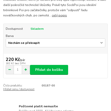
další pokročilé technické libůstky. Právě tyto SockPoi jsou ideální
tréninkové Poi pro začátečníky, protože vám "odpustí" řadu
nováčkovských chyb, po zamotá...
celý popis
Dostupnost
Skladem
Barva
220 Kč
/
pár
182 Kč
bez DPH
Přidat do košíku
Číslo produktu:
00187-00
Hlídat cenu / dostupnost
Poštovné platit nemusíte