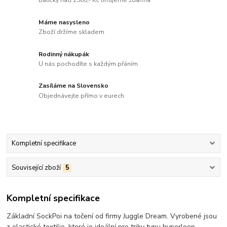
Balíčky nad 1500,- Kč lifrujeme zdarma
Máme nasysleno
Zboží držíme skladem
Rodinný nákupák
U nás pochodíte s každým přáním
Zasíláme na Slovensko
Objednávejte přímo v eurech
Kompletní specifikace
Související zboží
5
Kompletní specifikace
Základní SockPoi na točení od firmy Juggle Dream. Vyrobené jsou
z elastické textilie, které je ideální pro triky typu hyperloop,