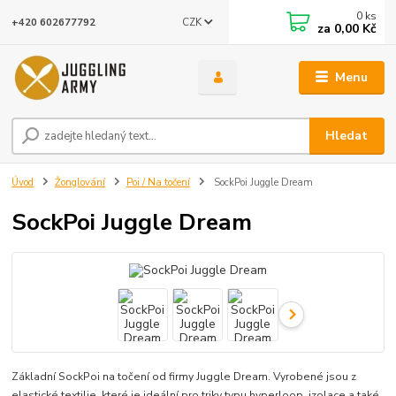
0
ks
CZK
+420 602677792
za
0,00 Kč
Menu
Hledat
Úvod
Žonglování
Poi / Na točení
SockPoi Juggle Dream
SockPoi Juggle Dream
Základní SockPoi na točení od firmy Juggle Dream. Vyrobené jsou z
elastické textilie, které je ideální pro triky typu hyperloop, izolace a také