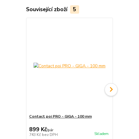
Související zboží
5
Contact poi PRO - GIGA - 100 mm
Contact poi
fosforové
899 Kč
999 Kč
/
pár
/
pá
Skladem
743 Kč
bez DPH
826 Kč
bez 