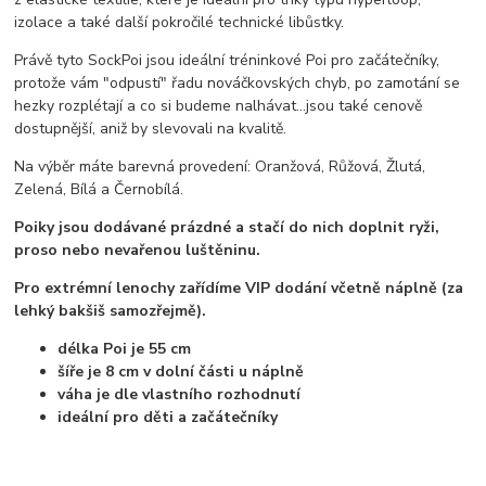
izolace a také další pokročilé technické libůstky.
Právě tyto SockPoi jsou ideální tréninkové Poi pro začátečníky,
protože vám "odpustí" řadu nováčkovských chyb, po zamotání se
hezky rozplétají a co si budeme nalhávat...jsou také cenově
dostupnější, aniž by slevovali na kvalitě.
Na výběr máte barevná provedení: Oranžová, Růžová, Žlutá,
Zelená, Bílá a Černobílá.
Poiky jsou dodávané prázdné a stačí do nich doplnit ryži,
proso nebo nevařenou luštěninu.
Pro extrémní lenochy zařídíme VIP dodání včetně náplně (za
lehký bakšiš samozřejmě).
délka Poi je 55 cm
šíře je 8 cm v dolní části u náplně
váha je dle vlastního rozhodnutí
ideální pro děti a začátečníky