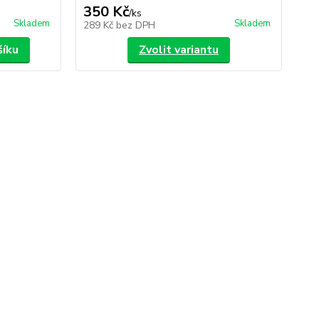
350 Kč
4
/
ks
Skladem
Skladem
289 Kč
bez DPH
37
šíku
Zvolit variantu