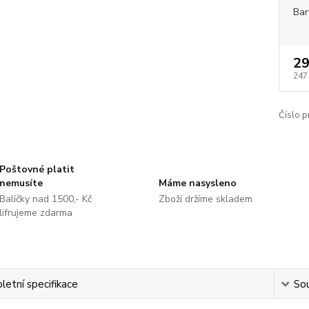
Bar
29
247
Číslo p
Poštovné platit
nemusíte
Máme nasysleno
Balíčky nad 1500,- Kč
Zboží držíme skladem
lifrujeme zdarma
etní specifikace
Sou