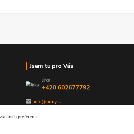
Jsem tu pro Vás
Jirka
+420 602677792
info@jarmy.cz
lastních preferencí