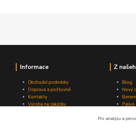
Informace
Z našeh
Obchodní podmínky
Blog
Doprava a poštovné
Nový d
Kontakty
Berem
Výroba na zakázku
Palivo
Kevlarové sedmero
Pro analýzu a pers