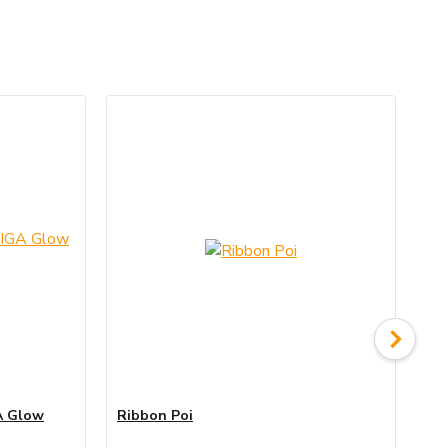
TO
A Glow
Ribbon Poi
So