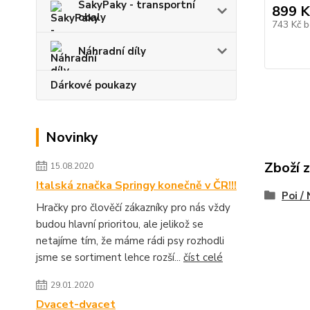
SakyPaky - transportní
899 K
obaly
743 Kč
b
Náhradní díly
Dárkové poukazy
Novinky
Zboží 
15.08.2020
Italská značka Springy konečně v ČR!!!
Poi /
Hračky pro člověčí zákazníky pro nás vždy
budou hlavní prioritou, ale jelikož se
netajíme tím, že máme rádi psy rozhodli
jsme se sortiment lehce rozší...
číst celé
29.01.2020
Dvacet-dvacet