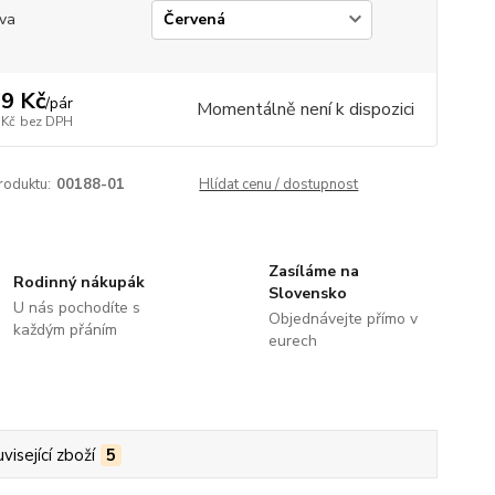
va
9 Kč
/
pár
Momentálně není k dispozici
 Kč
bez DPH
roduktu:
00188-01
Hlídat cenu / dostupnost
Zasíláme na
Rodinný nákupák
Slovensko
U nás pochodíte s
Objednávejte přímo v
každým přáním
eurech
visející zboží
5