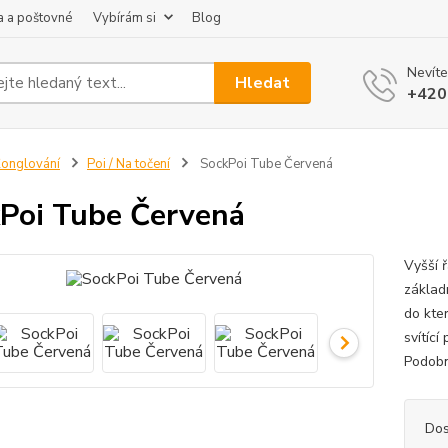
 a poštovné
Vybírám si
Blog
Nevíte
Hledat
+420
onglování
Poi / Na točení
SockPoi Tube Červená
Poi Tube Červená
Vyšší 
základ
do kter
svítíc
Podobně
Dos