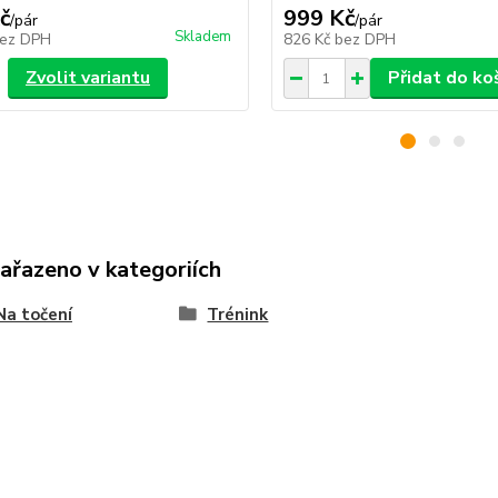
č
999 Kč
/
pár
/
pár
Skladem
ez DPH
826 Kč
bez DPH
Zvolit variantu
Přidat do ko
zařazeno v kategoriích
 Na točení
Trénink