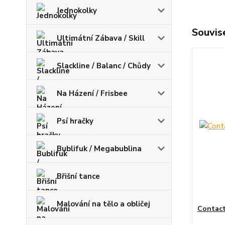
Jednokolky
Souvise
Ultimátní Zábava / Skill
Slackline / Balanc / Chůdy
Na Házení / Frisbee
Psí hračky
Bublifuk / Megabublina
Břišní tance
Malování na tělo a obličej
Contact