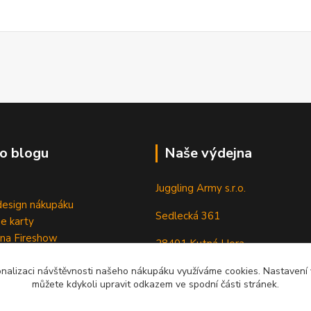
o blogu
Naše výdejna
Juggling Army s.r.o.
esign nákupáku
Sedlecká 361
e karty
 na Fireshow
28401 Kutná Hora
onalizaci návštěvnosti našeho nákupáku využíváme cookies. Nastavení v
můžete kdykoli upravit odkazem ve spodní části stránek.