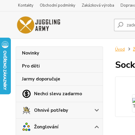
Kontakty
Obchodní podmínky
Zakázková výroba
Doprava
Úvod
Ž
Novinky
Sock
Pro děti
Jarmy doporučuje
Nechci slevu zadarmo
Ohnivé potřeby
Žonglování