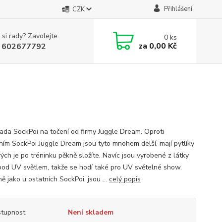
Přihlášení
CZK
 si rady? Zavolejte.
0
ks
za
0,00 Kč
 602677792
řada SockPoi na točení od firmy Juggle Dream. Oproti
ním SockPoi Juggle Dream jsou tyto mnohem delší, mají pytlíky
ých je po tréninku pěkně složíte. Navíc jsou vyrobené z látky
í pod UV světlem, takže se hodí také pro UV světelné show.
 jako u ostatních SockPoi, jsou ...
celý popis
tupnost
Není skladem