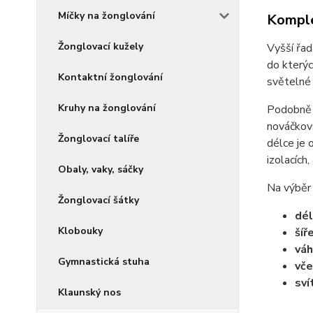
Míčky na žonglování
Komple
Žonglovací kužely
Vyšší řad
do kterýc
Kontaktní žonglování
světelné
Kruhy na žonglování
Podobně j
nováčkovs
Žonglovací talíře
délce je 
izolacích,
Obaly, vaky, sáčky
Na výběr 
Žonglovací šátky
dél
Klobouky
šíř
váh
Gymnastická stuha
vče
sví
Klaunský nos