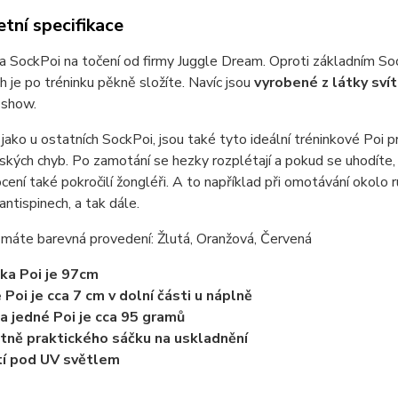
tní specifikace
a SockPoi na točení od firmy Juggle Dream. Oproti základním So
h je po tréninku pěkně složíte. Navíc jsou
vyrobené z látky sví
 show.
ako u ostatních SockPoi, jsou také tyto ideální tréninkové Poi p
kých chyb. Po zamotání se hezky rozplétají a pokud se uhodíte
ocení také pokročilí žongléři. A to například při omotávání okol
 antispinech, a tak dále.
máte barevná provedení: Žlutá, Oranžová, Červená
ka Poi je 97cm
e Poi je cca 7 cm v dolní části u náplně
a jedné Poi je cca 95 gramů
tně praktického sáčku na uskladnění
tí pod UV světlem