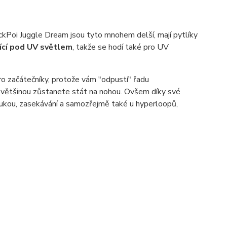
ckPoi Juggle Dream jsou tyto mnohem delší, mají pytlíky
tící pod UV světlem
, takže se hodí také pro UV
ro začátečníky, protože vám "odpustí" řadu
, většinou zůstanete stát na nohou. Ovšem díky své
o rukou, zasekávání a samozřejmě také u hyperloopů,