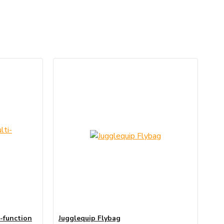
i-function
Jugglequip Flybag