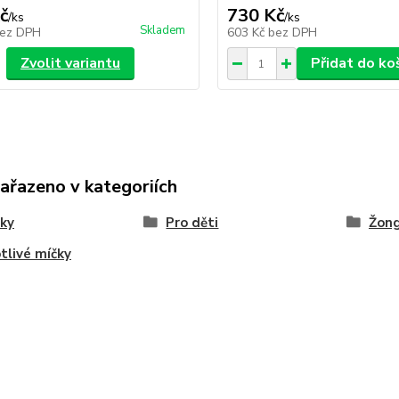
č
730 Kč
/
ks
/
ks
Skladem
ez DPH
603 Kč
bez DPH
Zvolit variantu
Přidat do ko
zařazeno v kategoriích
ky
Pro děti
Žong
tlivé míčky