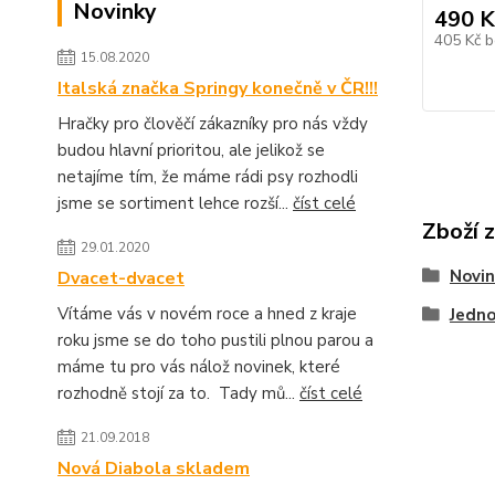
Novinky
490 K
405 Kč
b
15.08.2020
Italská značka Springy konečně v ČR!!!
Hračky pro člověčí zákazníky pro nás vždy
budou hlavní prioritou, ale jelikož se
netajíme tím, že máme rádi psy rozhodli
jsme se sortiment lehce rozší...
číst celé
Zboží 
29.01.2020
Novin
Dvacet-dvacet
Vítáme vás v novém roce a hned z kraje
Jedno
roku jsme se do toho pustili plnou parou a
máme tu pro vás nálož novinek, které
rozhodně stojí za to. Tady mů...
číst celé
21.09.2018
Nová Diabola skladem