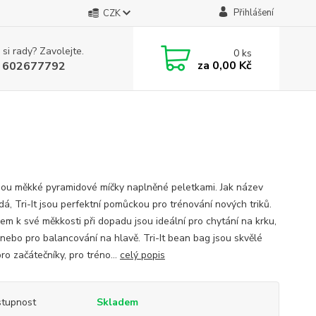
Přihlášení
CZK
 si rady? Zavolejte.
0
ks
za
0,00 Kč
 602677792
 jsou měkké pyramidové míčky naplněné peletkami. Jak název
dá, Tri-It jsou perfektní pomůckou pro trénování nových triků.
em k své měkkosti při dopadu jsou ideální pro chytání na krku,
nebo pro balancování na hlavě. Tri-It bean bag jsou skvělé
ro začátečníky, pro tréno...
celý popis
tupnost
Skladem