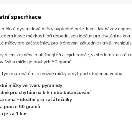
tní specifikace
ou měkké pyramidové míčky naplněné peletkami. Jak název napovíd
hledem k své měkkosti při dopadu jsou ideální pro chytání na krku
lé míčky pro začátečníky, pro trénování základních triků, manipula
y ocení zejména malí žongléři a jejich rodiče, vzhledem k nízké ce
y. Váha míčku je pouhých 50 gramů.
žitým materiálům je možné míčky omýt pod studenou vodou.
ké míčky ve tvaru pyramidy
dné pro chytání na krk nebo balancování
ká cena - ideální pro začátečníky
a pouze 50 gramů
a je za 1 kus