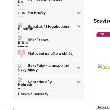
Psí hračky
Souvise
Bublifuk / Megabublina
TOP pro
Břišní tance
Malování na tělo a obličej
SakyPaky - transportní
obaly
Náhradní díly
Dárkové poukazy
Dětská 