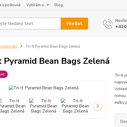
 a poštovné
Vybírám si
Blog
Nevíte
Hledat
+420
onglování
Tri-It Pyramid Bean Bags Zelená
It Pyramid Bean Bags Zelená
ukt
Tri-It
napoví
Vzhled
nohou 
míčky p
Dos