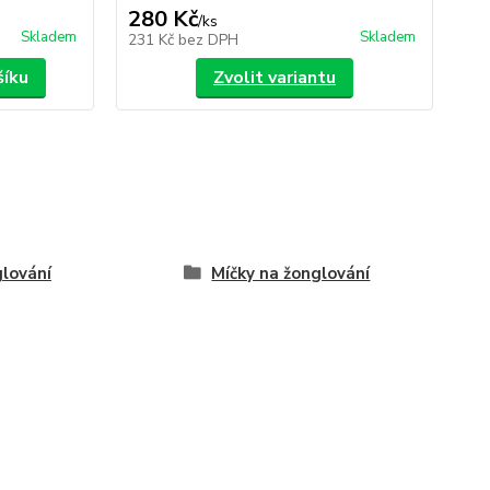
280 Kč
/
ks
Skladem
Skladem
231 Kč
bez DPH
šíku
Zvolit variantu
lování
Míčky na žonglování