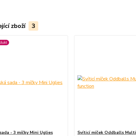
jící zboží
3
dukt
sada - 3 míčky Mini Uglies
Svíticí míček Oddballs Mult