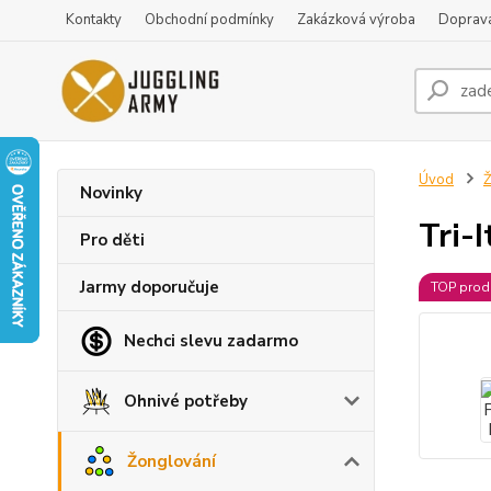
Kontakty
Obchodní podmínky
Zakázková výroba
Doprava
Úvod
Ž
Novinky
Tri-
Pro děti
Jarmy doporučuje
TOP prod
Nechci slevu zadarmo
Ohnivé potřeby
Žonglování