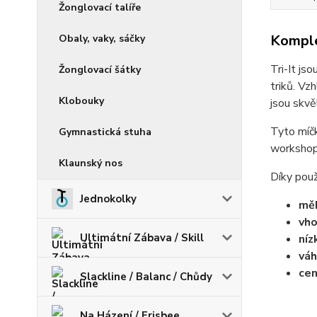
Žonglovací talíře
Komple
Obaly, vaky, sáčky
Tri-It js
Žonglovací šátky
triků. Vz
Klobouky
jsou skvě
Tyto míčk
Gymnastická stuha
workshop
Klaunský nos
Díky pou
Jednokolky
měk
vho
Ultimátní Zábava / Skill
níz
váh
cen
Slackline / Balanc / Chůdy
Na Házení / Frisbee