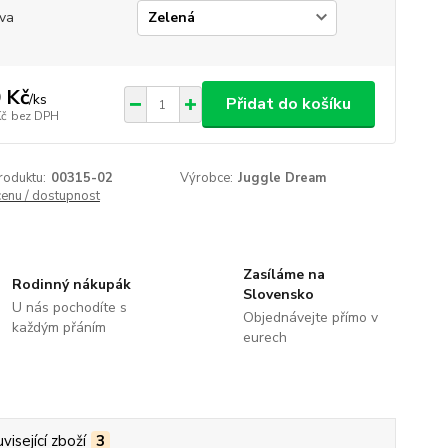
va
 Kč
/
ks
Přidat do košíku
Kč
bez DPH
roduktu:
00315-02
Výrobce:
Juggle Dream
cenu / dostupnost
Zasíláme na
Rodinný nákupák
Slovensko
U nás pochodíte s
Objednávejte přímo v
každým přáním
eurech
visející zboží
3