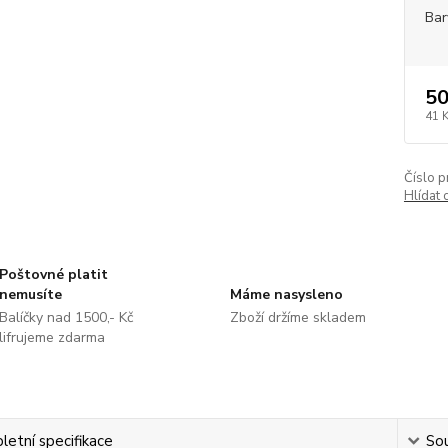
Bar
50
41 
Číslo p
Hlídat 
Poštovné platit
nemusíte
Máme nasysleno
Balíčky nad 1500,- Kč
Zboží držíme skladem
lifrujeme zdarma
etní specifikace
Sou