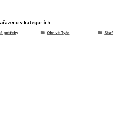
zařazeno v kategoriích
é potřeby
Ohnivé Tyče
Staf