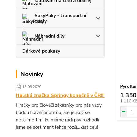
Malování na tělo a obličej
SakyPaky - transportní
obaly
Náhradní díly
Dárkové poukazy
Novinky
Pyroflui
15.08.2020
1 350
Italská značka Springy konečně v ČR!!!
1 116 K
Hračky pro člověčí zákazníky pro nás vždy
budou hlavní prioritou, ale jelikož se
netajíme tím, že máme rádi psy rozhodli
jsme se sortiment lehce rozší...
číst celé