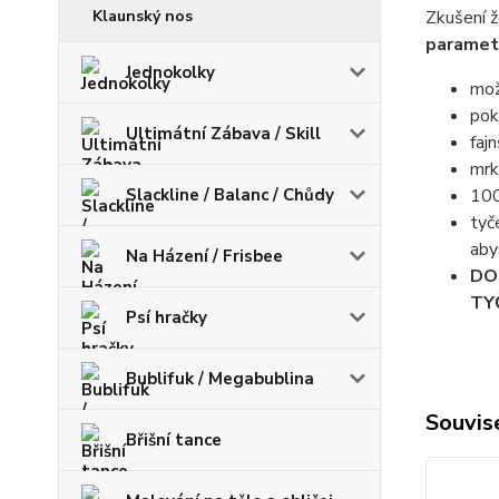
Klaunský nos
Zkušení ž
parametr
Jednokolky
mož
pok
Ultimátní Zábava / Skill
faj
mrk
Slackline / Balanc / Chůdy
100
tyč
aby
Na Házení / Frisbee
DO
TY
Psí hračky
Bublifuk / Megabublina
Souvise
Břišní tance