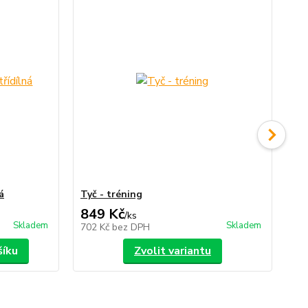
á
Tyč - tréning
Vak
849 Kč
2
/
ks
Skladem
Skladem
702 Kč
bez DPH
24
šíku
Zvolit variantu