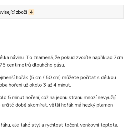
visející zboží
4
délka návinu. To znamená, že pokud zvolíte například 7cm
 75 centimetrů dlouhého pásu.
 nejmenší hořák (5 cm / 50 cm) můžete počítat s délkou
doba hoření už okolo 3 až 4 minut.
lo 5 minut hoření, což na jednu stranu mnozí nevyužijí,
o určité době skomírat, větší hořák má hezký plamen
áku, ale také styl a rychlost točení, venkovní teplota,