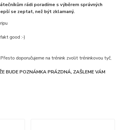
átečníkům rádi poradíme s výběrem správných
lepší se zeptat, než být zklamaný.
ripu
fakt good :-)
á. Přesto doporučujeme na trénink zvolit tréninkovou tyč,
 ŽE BUDE POZNÁMKA PRÁZDNÁ, ZAŠLEME VÁM
TO