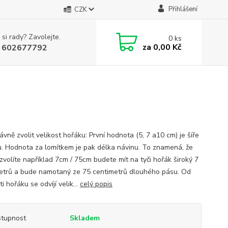
Přihlášení
CZK
 si rady? Zavolejte.
0
ks
za
0,00 Kč
 602677792
ávně zvolit velikost hořáku: První hodnota (5, 7 a10 cm) je šíře
u. Hodnota za lomítkem je pak délka návinu. To znamená, že
zvolíte například 7cm / 75cm budete mít na tyči hořák široký 7
etrů a bude namotaný ze 75 centimetrů dlouhého pásu. Od
ti hořáku se odvíjí velik...
celý popis
tupnost
Skladem