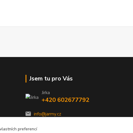
Jsem tu pro Vás
Jirka
+420 602677792
info@jarmy.cz
lastních preferencí