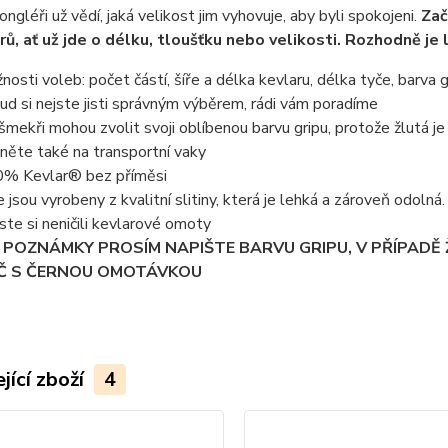
ongléři už vědí, jaká velikost jim vyhovuje, aby byli spokojeni.
Zač
ů, ať už jde o délku, tloušťku nebo velikosti. Rozhodně je 
nosti voleb: počet částí, šíře a délka kevlaru, délka tyče, barva g
ud si nejste jisti správným výběrem, rádi vám poradíme
nšmekři mohou zvolit svoji oblíbenou barvu gripu, protože žlutá je 
něte také na transportní vaky
% Kevlar® bez příměsi
e jsou vyrobeny z kvalitní slitiny, která je lehká a zároveň odoln
ste si neničili kevlarové omoty
 POZNÁMKY PROSÍM NAPIŠTE BARVU GRIPU, V PŘÍPADĚ
Č S ČERNOU OMOTÁVKOU
jící zboží
4