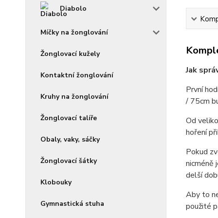
Diabolo
Kompl
Míčky na žonglování
Komple
Žonglovací kužely
Jak sprá
Kontaktní žonglování
První hod
Kruhy na žonglování
/ 75cm bu
Žonglovací talíře
Od veliko
hoření př
Obaly, vaky, sáčky
Pokud zvo
Žonglovací šátky
nicméně j
delší dob
Klobouky
Aby to ne
Gymnastická stuha
použité p