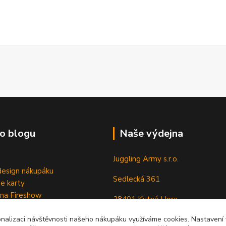
o blogu
Naše výdejna
Juggling Army s.r.o.
esign nákupáku
Sedlecká 361
e karty
 na Fireshow
28401 Kutná Hora
onalizaci návštěvnosti našeho nákupáku využíváme cookies. Nastavení v