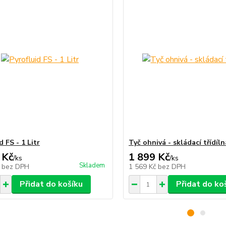
d FS - 1 Litr
Tyč ohnivá - skládací třídíln
 Kč
1 899 Kč
/
ks
/
ks
Skladem
č
bez DPH
1 569 Kč
bez DPH
Přidat do košíku
Přidat do ko