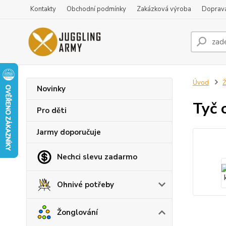
Kontakty
Obchodní podmínky
Zakázková výroba
Doprava
Úvod
Ž
Novinky
Tyč 
Pro děti
Jarmy doporučuje
Nechci slevu zadarmo
Ohnivé potřeby
Žonglování