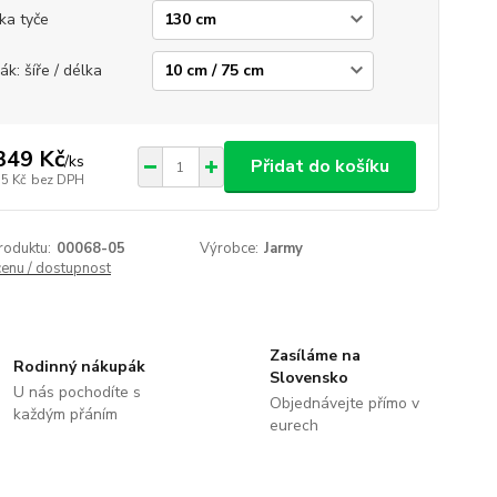
ka tyče
ák: šíře / délka
349 Kč
/
ks
Přidat do košíku
15 Kč
bez DPH
roduktu:
00068-05
Výrobce:
Jarmy
cenu / dostupnost
Zasíláme na
Rodinný nákupák
Slovensko
U nás pochodíte s
Objednávejte přímo v
každým přáním
eurech