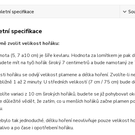
etní specifikace
Sou
tní specifikace
vně zvolit velikost hořáku:
nota (5, 7 a10 cm) je šíře kevlaru. Hodnota za lomítkem je pak 
dete mít na tyči hořák široký 7 centimetrů a bude namotaný ze
sti hořáku se odvíjí velikost plamene a délka hoření. Zvolíte-li
ibližně 1 až 2 minuty. U středních velikostí (7 cm / 75 cm) bude 
líte variaci z 10 cm širokých hořáků, budete se již pohybovat oko
e důležité vědět, že zatím, co u menších hořáků začne plamen p
u.
bylo tak jednoduché, délku hoření neovlivňuje pouze velikost hoř
alivo a po čase i opotřebení hořáku.