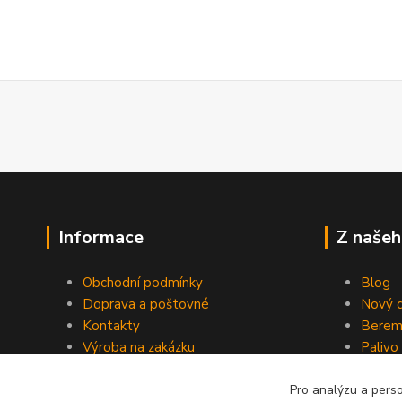
Informace
Z našeh
Obchodní podmínky
Blog
Doprava a poštovné
Nový d
Kontakty
Berem
Výroba na zakázku
Palivo
Kevlarové sedmero
Pro analýzu a pers