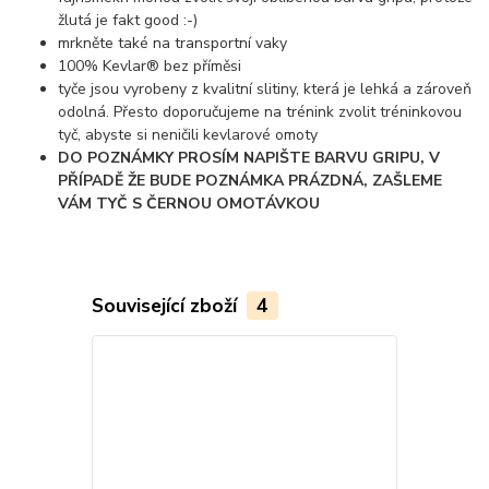
žlutá je fakt good :-)
mrkněte také na transportní vaky
100% Kevlar® bez příměsi
tyče jsou vyrobeny z kvalitní slitiny, která je lehká a zároveň
odolná. Přesto doporučujeme na trénink zvolit tréninkovou
tyč, abyste si neničili kevlarové omoty
DO POZNÁMKY PROSÍM NAPIŠTE BARVU GRIPU, V
PŘÍPADĚ ŽE BUDE POZNÁMKA PRÁZDNÁ, ZAŠLEME
VÁM TYČ S ČERNOU OMOTÁVKOU
Související zboží
4