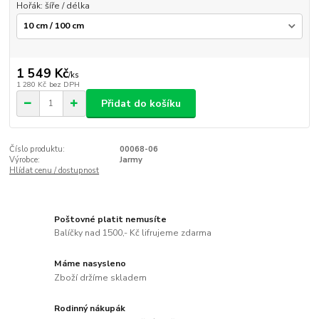
Hořák: šíře / délka
1 549 Kč
/
ks
1 280 Kč
bez DPH
Přidat do košíku
Číslo produktu:
00068-06
Výrobce:
Jarmy
Hlídat cenu / dostupnost
Poštovné platit nemusíte
Balíčky nad 1500,- Kč lifrujeme zdarma
Máme nasysleno
Zboží držíme skladem
Rodinný nákupák