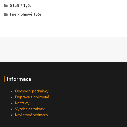
Staff / Tyče
Fire - ohnivé tyče
Informace
Obchodní podmínky
Doprava a poštovné
Kontakty
Výroba na zakázku
Kevlarové sedmero