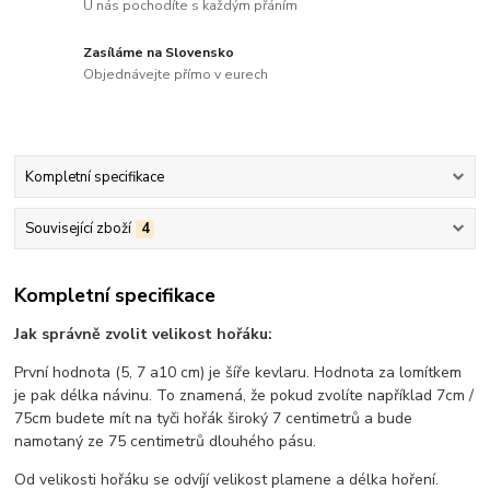
U nás pochodíte s každým přáním
Zasíláme na Slovensko
Objednávejte přímo v eurech
Kompletní specifikace
Související zboží
4
Kompletní specifikace
Jak správně zvolit velikost hořáku:
První hodnota (5, 7 a10 cm) je šíře kevlaru. Hodnota za lomítkem
je pak délka návinu. To znamená, že pokud zvolíte například 7cm /
75cm budete mít na tyči hořák široký 7 centimetrů a bude
namotaný ze 75 centimetrů dlouhého pásu.
Od velikosti hořáku se odvíjí velikost plamene a délka hoření.