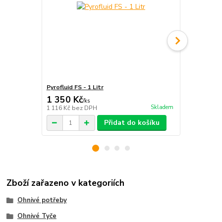
Pyrofluid FS - 1 Litr
Tyč ohnivá - 
1 350 Kč
1 899 Kč
/
ks
Skladem
1 116 Kč
bez DPH
1 569 Kč
bez
Přidat do košíku
Zboží zařazeno v kategoriích
Ohnivé potřeby
Ohnivé Tyče