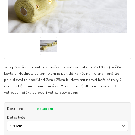
Jak správně zvolit velikost hořáku: První hodnota (5, 7 a10 cm) je šíře
kevlaru. Hodnota za lomítkem je pak délka návinu. To znamená, že
pokud zvolíte například 7cm / 75cm budete mít na tyči hořák široký 7
centimetrů a bude namotaný ze 75 centimetrů dlouhého pásu. Od
velikosti hořáku se odvíjí velik...
celý popis
Dostupnost
Skladem
Délka tyče