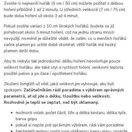
Zvolíte-li nejmenší hořák (5 cm / 50 cm) můžete počítat s délkou
hoření přibližně 1 až 2 minuty. U středních velikostí (7 cm / 75 cm)
bude doba hoření už okolo 3 až 4 minut.
Pokud zvolíte variaci z 10 cm širokých hořáků, budete se již
pohybovat okolo 5 minut hoření, což na jednu stranu mnozí
nevyužijí, nicméně je důležité vědět, že zatím, co u menších hořáků
začne plamen po určité době skomírat, větší hořák má hezký
plamen delší dobu.
Aby to nebylo tak jednoduché, délku hoření neovlivňuje pouze
velikost hořáku, ale také styl a rychlost točení, venkovní teplota,
použité palivo a po čase i opotřebení hořáku.
Zkušení žongléři už vědí, jaká velikost jim vyhovuje, aby byli
spokojeni.
Začátečníkům rádi poradíme s výběrem správných
parametrů, ať už jde o délku, tloušťku nebo velikosti.
Rozhodně je lepší se zeptat, než být zklamaný.
možnosti voleb: počet částí, šíře a délka kevlaru, délka tyče,
barva gripu
pokud si nejste jisti správným výběrem, rádi vám poradíme
fajnšmekři mohou zvolit svoji oblíbenou barvu gripu, protože