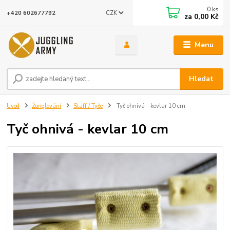
0
ks
CZK
+420 602677792
za
0,00 Kč
Menu
Hledat
Úvod
Žonglování
Staff / Tyče
Tyč ohnivá - kevlar 10 cm
Tyč ohnivá - kevlar 10 cm