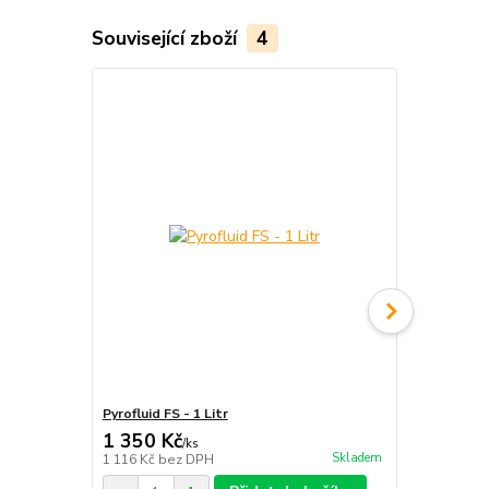
Související zboží
4
Pyrofluid FS - 1 Litr
Tyč ohnivá - 
1 350 Kč
1 899 Kč
/
ks
Skladem
1 116 Kč
bez DPH
1 569 Kč
bez