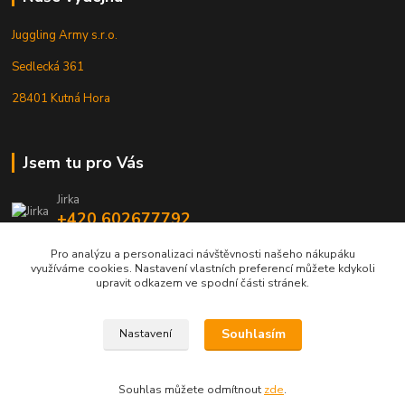
Juggling Army s.r.o.
Sedlecká 361
28401 Kutná Hora
Jsem tu pro Vás
Jirka
+420 602677792
Pro analýzu a personalizaci návštěvnosti našeho nákupáku
info@jarmy.cz
využíváme cookies. Nastavení vlastních preferencí můžete kdykoli
upravit odkazem ve spodní části stránek.
Souhlasím
Nastavení
Kopyrájt - Jarmy.cz
Souhlas můžete odmítnout
zde
.