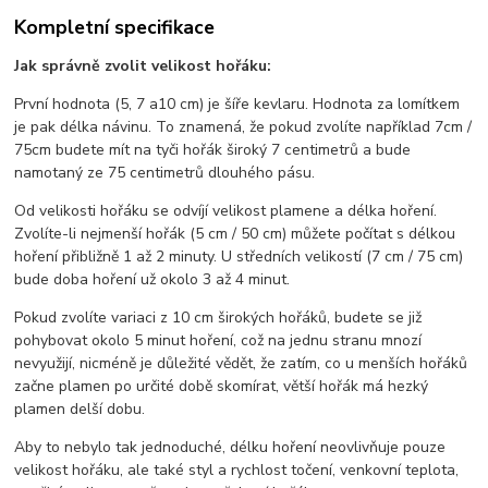
Kompletní specifikace
Jak správně zvolit velikost hořáku:
První hodnota (5, 7 a10 cm) je šíře kevlaru. Hodnota za lomítkem
je pak délka návinu. To znamená, že pokud zvolíte například 7cm /
75cm budete mít na tyči hořák široký 7 centimetrů a bude
namotaný ze 75 centimetrů dlouhého pásu.
Od velikosti hořáku se odvíjí velikost plamene a délka hoření.
Zvolíte-li nejmenší hořák (5 cm / 50 cm) můžete počítat s délkou
hoření přibližně 1 až 2 minuty. U středních velikostí (7 cm / 75 cm)
bude doba hoření už okolo 3 až 4 minut.
Pokud zvolíte variaci z 10 cm širokých hořáků, budete se již
pohybovat okolo 5 minut hoření, což na jednu stranu mnozí
nevyužijí, nicméně je důležité vědět, že zatím, co u menších hořáků
začne plamen po určité době skomírat, větší hořák má hezký
plamen delší dobu.
Aby to nebylo tak jednoduché, délku hoření neovlivňuje pouze
velikost hořáku, ale také styl a rychlost točení, venkovní teplota,