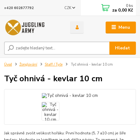
0
ks
CZK
+420 602677792
za
0,00 Kč
Menu
Hledat
Úvod
Žonglování
Staff / Tyče
Tyč ohnivá - kevlar 10 cm
Tyč ohnivá - kevlar 10 cm
Jak správně zvolit velikost hořáku: První hodnota (5, 7 a10 cm) je šíře
kevlaru. Hodnota za lomítkem je pak délka návinu. To znamená, že