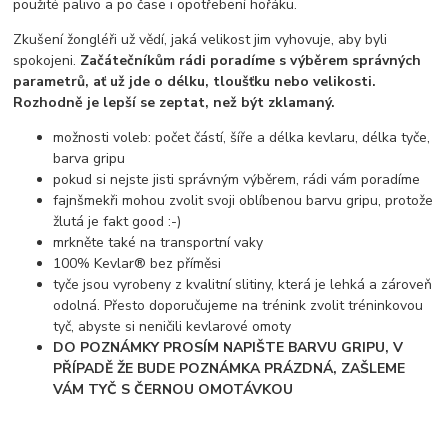
použité palivo a po čase i opotřebení hořáku.
Zkušení žongléři už vědí, jaká velikost jim vyhovuje, aby byli
spokojeni.
Začátečníkům rádi poradíme s výběrem správných
parametrů, ať už jde o délku, tloušťku nebo velikosti.
Rozhodně je lepší se zeptat, než být zklamaný.
možnosti voleb: počet částí, šíře a délka kevlaru, délka tyče,
barva gripu
pokud si nejste jisti správným výběrem, rádi vám poradíme
fajnšmekři mohou zvolit svoji oblíbenou barvu gripu, protože
žlutá je fakt good :-)
mrkněte také na transportní vaky
100% Kevlar® bez příměsi
tyče jsou vyrobeny z kvalitní slitiny, která je lehká a zároveň
odolná. Přesto doporučujeme na trénink zvolit tréninkovou
tyč, abyste si neničili kevlarové omoty
DO POZNÁMKY PROSÍM NAPIŠTE BARVU GRIPU, V
PŘÍPADĚ ŽE BUDE POZNÁMKA PRÁZDNÁ, ZAŠLEME
VÁM TYČ S ČERNOU OMOTÁVKOU