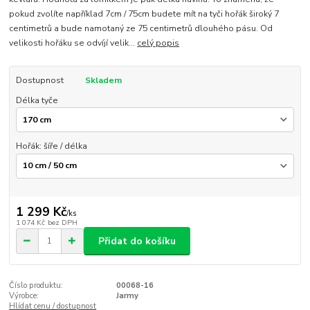
pokud zvolíte například 7cm / 75cm budete mít na tyči hořák široký 7
centimetrů a bude namotaný ze 75 centimetrů dlouhého pásu. Od
velikosti hořáku se odvíjí velik...
celý popis
Dostupnost
Skladem
Délka tyče
Hořák: šíře / délka
1 299 Kč
/
ks
1 074 Kč
bez DPH
Přidat do košíku
Číslo produktu:
00068-16
Výrobce:
Jarmy
Hlídat cenu / dostupnost