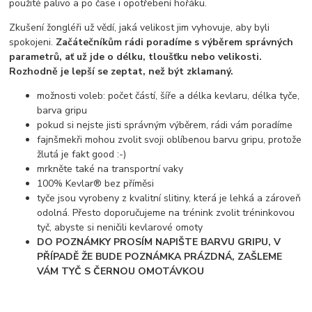
použité palivo a po čase i opotřebení hořáku.
Zkušení žongléři už vědí, jaká velikost jim vyhovuje, aby byli
spokojeni.
Začátečníkům rádi poradíme s výběrem správných
parametrů, ať už jde o délku, tloušťku nebo velikosti.
Rozhodně je lepší se zeptat, než být zklamaný.
možnosti voleb: počet částí, šíře a délka kevlaru, délka tyče,
barva gripu
pokud si nejste jisti správným výběrem, rádi vám poradíme
fajnšmekři mohou zvolit svoji oblíbenou barvu gripu, protože
žlutá je fakt good :-)
mrkněte také na transportní vaky
100% Kevlar® bez příměsi
tyče jsou vyrobeny z kvalitní slitiny, která je lehká a zároveň
odolná. Přesto doporučujeme na trénink zvolit tréninkovou
tyč, abyste si neničili kevlarové omoty
DO POZNÁMKY PROSÍM NAPIŠTE BARVU GRIPU, V
PŘÍPADĚ ŽE BUDE POZNÁMKA PRÁZDNÁ, ZAŠLEME
VÁM TYČ S ČERNOU OMOTÁVKOU