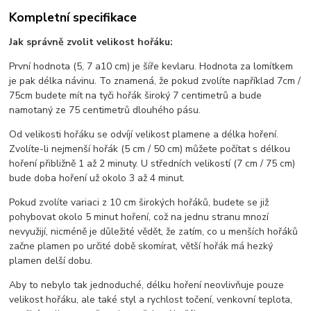
Kompletní specifikace
Jak správně zvolit velikost hořáku:
První hodnota (5, 7 a10 cm) je šíře kevlaru. Hodnota za lomítkem
je pak délka návinu. To znamená, že pokud zvolíte například 7cm /
75cm budete mít na tyči hořák široký 7 centimetrů a bude
namotaný ze 75 centimetrů dlouhého pásu.
Od velikosti hořáku se odvíjí velikost plamene a délka hoření.
Zvolíte-li nejmenší hořák (5 cm / 50 cm) můžete počítat s délkou
hoření přibližně 1 až 2 minuty. U středních velikostí (7 cm / 75 cm)
bude doba hoření už okolo 3 až 4 minut.
Pokud zvolíte variaci z 10 cm širokých hořáků, budete se již
pohybovat okolo 5 minut hoření, což na jednu stranu mnozí
nevyužijí, nicméně je důležité vědět, že zatím, co u menších hořáků
začne plamen po určité době skomírat, větší hořák má hezký
plamen delší dobu.
Aby to nebylo tak jednoduché, délku hoření neovlivňuje pouze
velikost hořáku, ale také styl a rychlost točení, venkovní teplota,