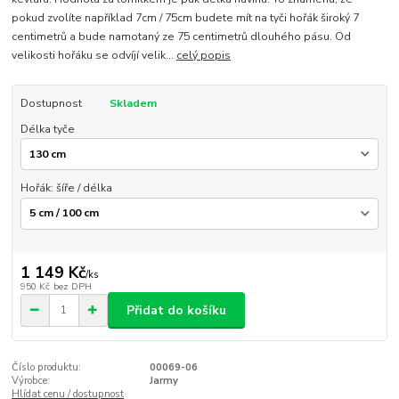
pokud zvolíte například 7cm / 75cm budete mít na tyči hořák široký 7
centimetrů a bude namotaný ze 75 centimetrů dlouhého pásu. Od
velikosti hořáku se odvíjí velik...
celý popis
Dostupnost
Skladem
Délka tyče
Hořák: šíře / délka
1 149 Kč
/
ks
950 Kč
bez DPH
Přidat do košíku
Číslo produktu:
00069-06
Výrobce:
Jarmy
Hlídat cenu / dostupnost