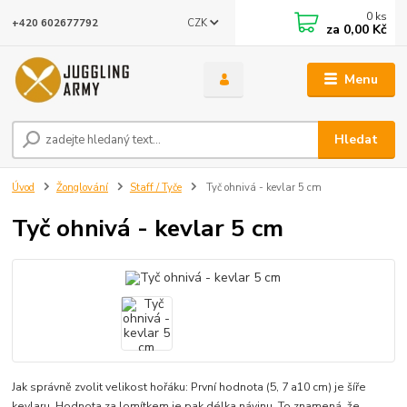
0
ks
CZK
+420 602677792
za
0,00 Kč
Menu
Hledat
Úvod
Žonglování
Staff / Tyče
Tyč ohnivá - kevlar 5 cm
Tyč ohnivá - kevlar 5 cm
Jak správně zvolit velikost hořáku: První hodnota (5, 7 a10 cm) je šíře
kevlaru. Hodnota za lomítkem je pak délka návinu. To znamená, že