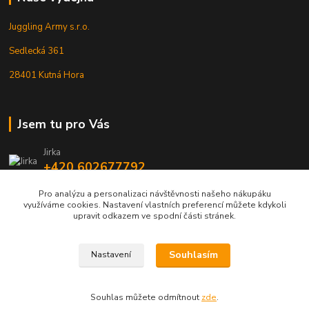
Juggling Army s.r.o.
Sedlecká 361
28401 Kutná Hora
Jsem tu pro Vás
Jirka
+420 602677792
Pro analýzu a personalizaci návštěvnosti našeho nákupáku
info@jarmy.cz
využíváme cookies. Nastavení vlastních preferencí můžete kdykoli
upravit odkazem ve spodní části stránek.
Souhlasím
Nastavení
Kopyrájt - Jarmy.cz
Souhlas můžete odmítnout
zde
.