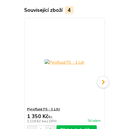
Související zboží
4
Pyrofluid FS - 1 Litr
Tyč ohnivá - 
1 350 Kč
1 899 Kč
/
ks
Skladem
1 116 Kč
bez DPH
1 569 Kč
bez