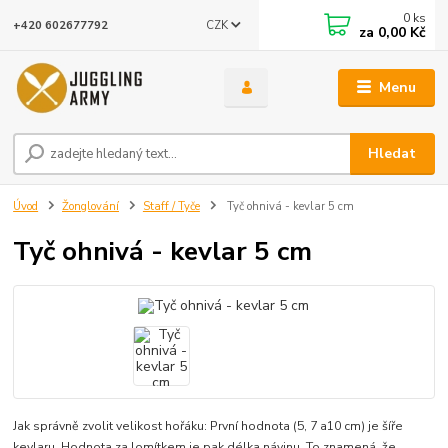
0
ks
CZK
+420 602677792
za
0,00 Kč
Menu
Hledat
Úvod
Žonglování
Staff / Tyče
Tyč ohnivá - kevlar 5 cm
Tyč ohnivá - kevlar 5 cm
Jak správně zvolit velikost hořáku: První hodnota (5, 7 a10 cm) je šíře
kevlaru. Hodnota za lomítkem je pak délka návinu. To znamená, že