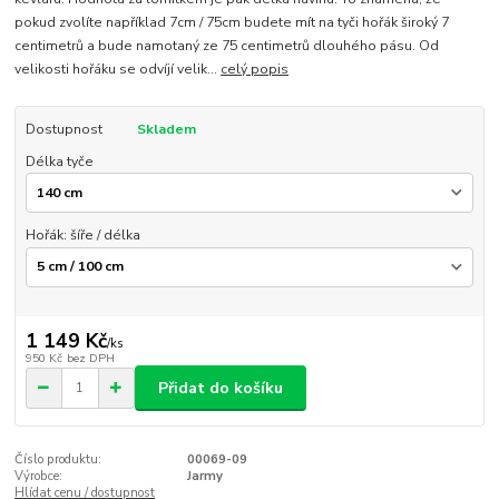
pokud zvolíte například 7cm / 75cm budete mít na tyči hořák široký 7
centimetrů a bude namotaný ze 75 centimetrů dlouhého pásu. Od
velikosti hořáku se odvíjí velik...
celý popis
Dostupnost
Skladem
Délka tyče
Hořák: šíře / délka
1 149 Kč
/
ks
950 Kč
bez DPH
Přidat do košíku
Číslo produktu:
00069-09
Výrobce:
Jarmy
Hlídat cenu / dostupnost