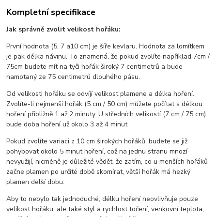
Kompletní specifikace
Jak správně zvolit velikost hořáku:
První hodnota (5, 7 a10 cm) je šíře kevlaru. Hodnota za lomítkem
je pak délka návinu. To znamená, že pokud zvolíte například 7cm /
75cm budete mít na tyči hořák široký 7 centimetrů a bude
namotaný ze 75 centimetrů dlouhého pásu.
Od velikosti hořáku se odvíjí velikost plamene a délka hoření.
Zvolíte-li nejmenší hořák (5 cm / 50 cm) můžete počítat s délkou
hoření přibližně 1 až 2 minuty. U středních velikostí (7 cm / 75 cm)
bude doba hoření už okolo 3 až 4 minut.
Pokud zvolíte variaci z 10 cm širokých hořáků, budete se již
pohybovat okolo 5 minut hoření, což na jednu stranu mnozí
nevyužijí, nicméně je důležité vědět, že zatím, co u menších hořáků
začne plamen po určité době skomírat, větší hořák má hezký
plamen delší dobu.
Aby to nebylo tak jednoduché, délku hoření neovlivňuje pouze
velikost hořáku, ale také styl a rychlost točení, venkovní teplota,