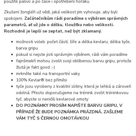
použité palivo a po čase i opotřebení hořáku.
Zkušení žongléři už vědí, jaká velikost jim vyhovuje, aby byli
spokojeni.
Začátečníkům rádi poradíme s výběrem správných
parametrů, ať už jde o délku, tloušťku nebo velikosti.
Rozhodně je lepší se zeptat, než být zklamaný.
možnosti voleb: počet částí, šíře a délka kevlaru, délka tyče,
barva gripu
pokud si nejste jisti správným výběrem, rádi vám poradíme
fajnšmekři mohou zvolit svoji oblíbenou barvu gripu, protože
žlutá je fakt good :-)
mrkněte také na transportní vaky
100% Kevlar® bez příměsi
tyče jsou vyrobeny z kvalitní slitiny, která je lehká a zároveň
odolná. Přesto doporučujeme na trénink zvolit tréninkovou
tyč, abyste si neničili kevlarové omoty
DO POZNÁMKY PROSÍM NAPIŠTE BARVU GRIPU, V
PŘÍPADĚ ŽE BUDE POZNÁMKA PRÁZDNÁ, ZAŠLEME
VÁM TYČ S ČERNOU OMOTÁVKOU