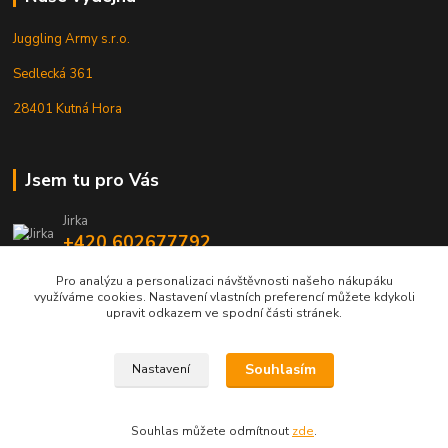
Juggling Army s.r.o.
Sedlecká 361
28401 Kutná Hora
Jsem tu pro Vás
Jirka
+420 602677792
Pro analýzu a personalizaci návštěvnosti našeho nákupáku
info@jarmy.cz
využíváme cookies. Nastavení vlastních preferencí můžete kdykoli
upravit odkazem ve spodní části stránek.
Souhlasím
Nastavení
Kopyrájt - Jarmy.cz
Souhlas můžete odmítnout
zde
.