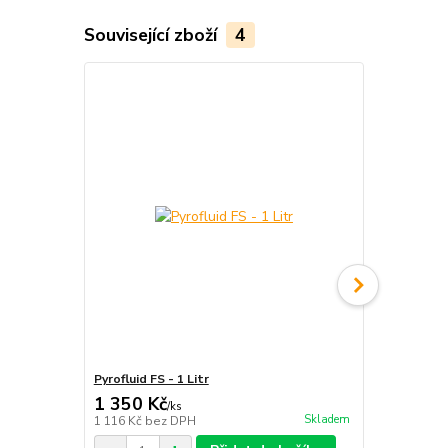
Související zboží
4
Pyrofluid FS - 1 Litr
Tyč ohnivá - 
1 350 Kč
1 899 Kč
/
ks
Skladem
1 116 Kč
bez DPH
1 569 Kč
bez