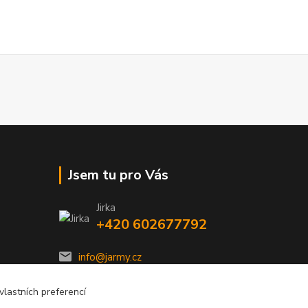
Jsem tu pro Vás
Jirka
+420 602677792
info@jarmy.cz
lastních preferencí