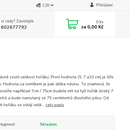
Přihlášení
CZK
 si rady? Zavolejte.
0
ks
za
0,00 Kč
 602677792
ávně zvolit velikost hořáku: První hodnota (5, 7 a10 cm) je šíře
u. Hodnota za lomítkem je pak délka návinu. To znamená, že
zvolíte například 7cm / 75cm budete mít na tyči hořák široký 7
etrů a bude namotaný ze 75 centimetrů dlouhého pásu. Od
ti hořáku se odvíjí velik...
celý popis
tupnost
Skladem