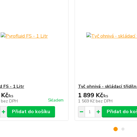
d FS - 1 Litr
Tyč ohnivá - skládací třídíln
 Kč
1 899 Kč
/
ks
/
ks
Skladem
č
bez DPH
1 569 Kč
bez DPH
Přidat do košíku
Přidat do ko