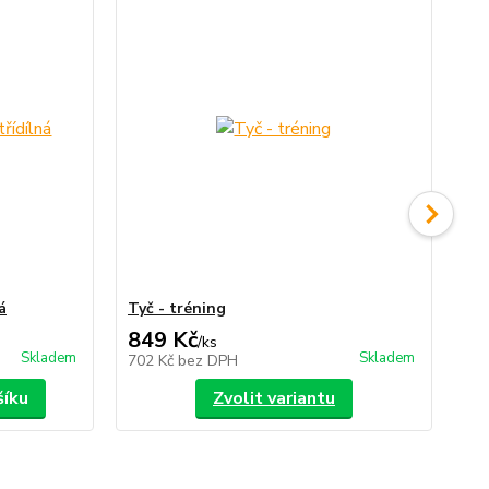
á
Tyč - tréning
Vak
849 Kč
2
/
ks
Skladem
Skladem
702 Kč
bez DPH
24
šíku
Zvolit variantu