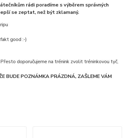
átečníkům rádi poradíme s výběrem správných
lepší se zeptat, než být zklamaný.
ripu
fakt good :-)
á. Přesto doporučujeme na trénink zvolit tréninkovou tyč,
 ŽE BUDE POZNÁMKA PRÁZDNÁ, ZAŠLEME VÁM
TO