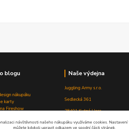
o blogu
Naše výdejna
Juggling Army s.r.o.
esign nákupáku
Sedlecká 361
e karty
 na Fireshow
28401 Kutná Hora
onalizaci návštěvnosti našeho nákupáku využíváme cookies. Nastavení v
můžete kdykoli upravit odkazem ve spodní části stránek.