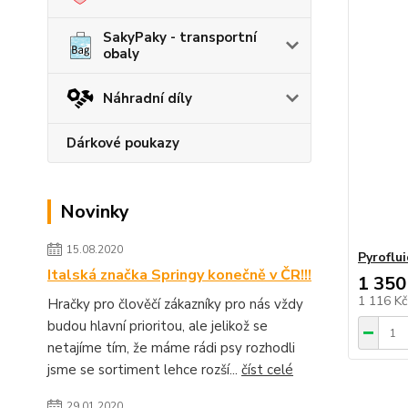
SakyPaky - transportní
obaly
Náhradní díly
Dárkové poukazy
Novinky
15.08.2020
Pyroflui
Italská značka Springy konečně v ČR!!!
1 350
1 116 K
Hračky pro člověčí zákazníky pro nás vždy
budou hlavní prioritou, ale jelikož se
netajíme tím, že máme rádi psy rozhodli
jsme se sortiment lehce rozší...
číst celé
29.01.2020