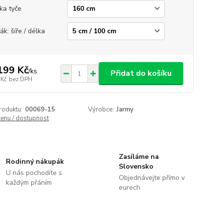
ka tyče
ák: šíře / délka
199 Kč
/
ks
Přidat do košíku
 Kč
bez DPH
roduktu:
00069-15
Výrobce:
Jarmy
cenu / dostupnost
Zasíláme na
Rodinný nákupák
Slovensko
U nás pochodíte s
Objednávejte přímo v
každým přáním
eurech