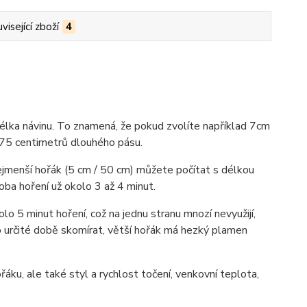
visející zboží
4
délka návinu. To znamená, že pokud zvolíte například 7cm
 75 centimetrů dlouhého pásu.
 nejmenší hořák (5 cm / 50 cm) můžete počítat s délkou
doba hoření už okolo 3 až 4 minut.
lo 5 minut hoření, což na jednu stranu mnozí nevyužijí,
o určité době skomírat, větší hořák má hezký plamen
áku, ale také styl a rychlost točení, venkovní teplota,