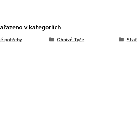
zařazeno v kategoriích
é potřeby
Ohnivé Tyče
Staf