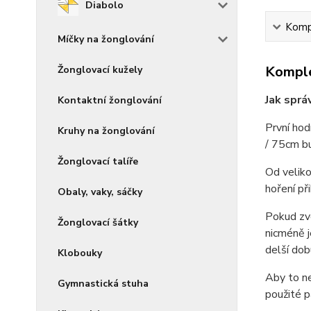
Diabolo
Kompl
Míčky na žonglování
Komple
Žonglovací kužely
Jak sprá
Kontaktní žonglování
První hod
Kruhy na žonglování
/ 75cm bu
Žonglovací talíře
Od veliko
hoření př
Obaly, vaky, sáčky
Pokud zvo
Žonglovací šátky
nicméně j
delší dob
Klobouky
Aby to ne
Gymnastická stuha
použité p