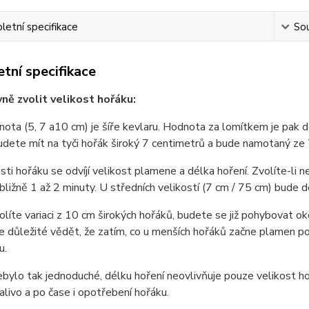
etní specifikace
Sou
tní specifikace
vně zvolit velikost hořáku:
nota (5, 7 a10 cm) je šíře kevlaru. Hodnota za lomítkem je pak 
dete mít na tyči hořák široký 7 centimetrů a bude namotaný ze
sti hořáku se odvíjí velikost plamene a délka hoření. Zvolíte-li
ibližně 1 až 2 minuty. U středních velikostí (7 cm / 75 cm) bude 
líte variaci z 10 cm širokých hořáků, budete se již pohybovat oko
e důležité vědět, že zatím, co u menších hořáků začne plamen p
u.
bylo tak jednoduché, délku hoření neovlivňuje pouze velikost hoř
alivo a po čase i opotřebení hořáku.