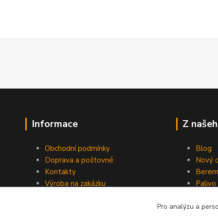
Informace
Z našeh
Obchodní podmínky
Blog
Doprava a poštovné
Nový d
Kontakty
Berem
Výroba na zakázku
Palivo
Kevlarové sedmero
Pro analýzu a pers