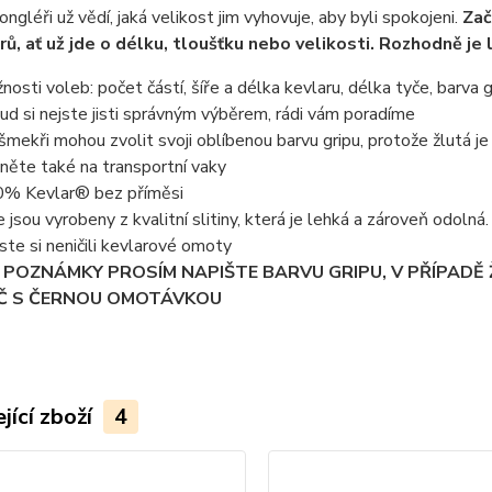
ongléři už vědí, jaká velikost jim vyhovuje, aby byli spokojeni.
Zač
ů, ať už jde o délku, tloušťku nebo velikosti. Rozhodně je 
nosti voleb: počet částí, šíře a délka kevlaru, délka tyče, barva g
ud si nejste jisti správným výběrem, rádi vám poradíme
nšmekři mohou zvolit svoji oblíbenou barvu gripu, protože žlutá je 
něte také na transportní vaky
% Kevlar® bez příměsi
e jsou vyrobeny z kvalitní slitiny, která je lehká a zároveň odoln
ste si neničili kevlarové omoty
 POZNÁMKY PROSÍM NAPIŠTE BARVU GRIPU, V PŘÍPADĚ
Č S ČERNOU OMOTÁVKOU
jící zboží
4