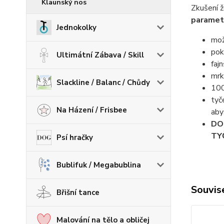
Klaunský nos
Zkušení ž
parametr
Jednokolky
mož
pok
Ultimátní Zábava / Skill
faj
mrk
Slackline / Balanc / Chůdy
100
tyč
Na Házení / Frisbee
aby
DO
TY
Psí hračky
Bublifuk / Megabublina
Souvise
Břišní tance
Malování na tělo a obličej