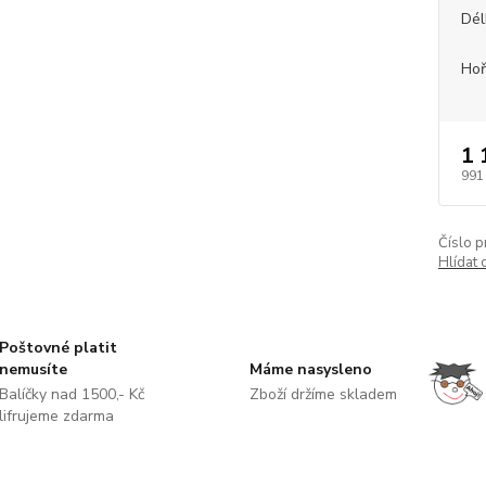
Dél
Hoř
1 
991
Číslo p
Hlídat 
Poštovné platit
nemusíte
Máme nasysleno
Balíčky nad 1500,- Kč
Zboží držíme skladem
lifrujeme zdarma