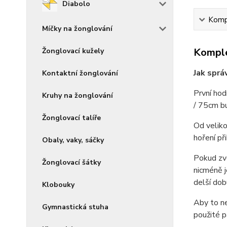
Diabolo
Kompl
Míčky na žonglování
Komple
Žonglovací kužely
Jak sprá
Kontaktní žonglování
První hod
Kruhy na žonglování
/ 75cm bu
Žonglovací talíře
Od veliko
hoření př
Obaly, vaky, sáčky
Pokud zvo
Žonglovací šátky
nicméně j
delší dob
Klobouky
Aby to ne
Gymnastická stuha
použité p