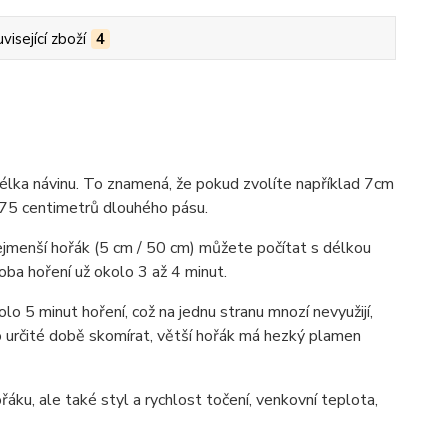
visející zboží
4
délka návinu. To znamená, že pokud zvolíte například 7cm
 75 centimetrů dlouhého pásu.
 nejmenší hořák (5 cm / 50 cm) můžete počítat s délkou
doba hoření už okolo 3 až 4 minut.
lo 5 minut hoření, což na jednu stranu mnozí nevyužijí,
o určité době skomírat, větší hořák má hezký plamen
áku, ale také styl a rychlost točení, venkovní teplota,