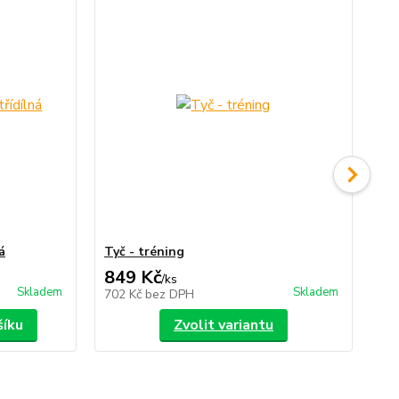
á
Tyč - tréning
Vak
849 Kč
2
/
ks
Skladem
Skladem
702 Kč
bez DPH
24
šíku
Zvolit variantu