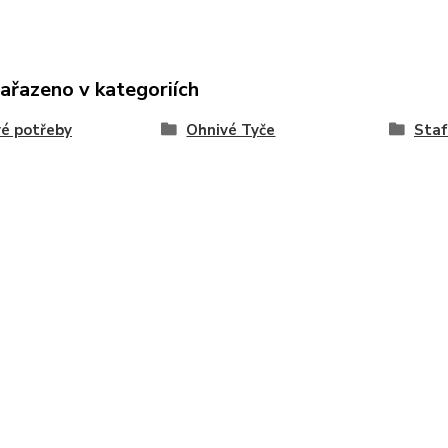
zařazeno v kategoriích
é potřeby
Ohnivé Tyče
Staf