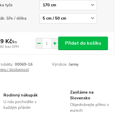
ka tyče
ák: šíře / délka
9 Kč
/
ks
Přidat do košíku
 Kč
bez DPH
roduktu:
00069-16
Výrobce:
Jarmy
cenu / dostupnost
Zasíláme na
Rodinný nákupák
Slovensko
U nás pochodíte s
Objednávejte přímo v
každým přáním
eurech