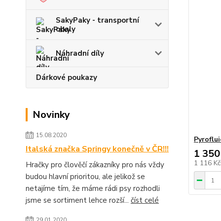
SakyPaky - transportní
obaly
Náhradní díly
Dárkové poukazy
Novinky
15.08.2020
Pyroflui
Italská značka Springy konečně v ČR!!!
1 350
1 116 K
Hračky pro člověčí zákazníky pro nás vždy
budou hlavní prioritou, ale jelikož se
netajíme tím, že máme rádi psy rozhodli
jsme se sortiment lehce rozší...
číst celé
29.01.2020