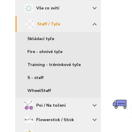
Vše co svítí
Staff / Tyče
Skládací tyče
Fire - ohnivé tyče
Training - tréninkové tyče
S - staff
WheelStaff
Poi / Na točení
Flowerstick / Stick