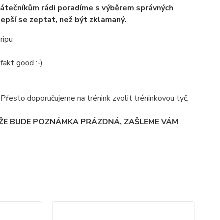
átečníkům rádi poradíme s výběrem správných
lepší se zeptat, než být zklamaný.
ripu
fakt good :-)
á. Přesto doporučujeme na trénink zvolit tréninkovou tyč,
 ŽE BUDE POZNÁMKA PRÁZDNÁ, ZAŠLEME VÁM
TO