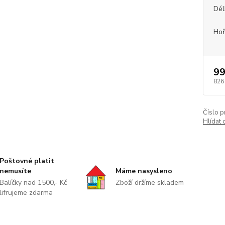
Dél
Hoř
99
826
Číslo p
Hlídat 
Poštovné platit
nemusíte
Máme nasysleno
Balíčky nad 1500,- Kč
Zboží držíme skladem
lifrujeme zdarma