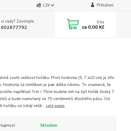
Přihlášení
CZK
 si rady? Zavolejte.
0
ks
za
0,00 Kč
 602677792
ávně zvolit velikost hořáku: První hodnota (5, 7 a10 cm) je šíře
u. Hodnota za lomítkem je pak délka návinu. To znamená, že
zvolíte například 7cm / 75cm budete mít na tyči hořák široký 7
etrů a bude namotaný ze 75 centimetrů dlouhého pásu. Od
ti hořáku se odvíjí velik...
celý popis
tupnost
Skladem