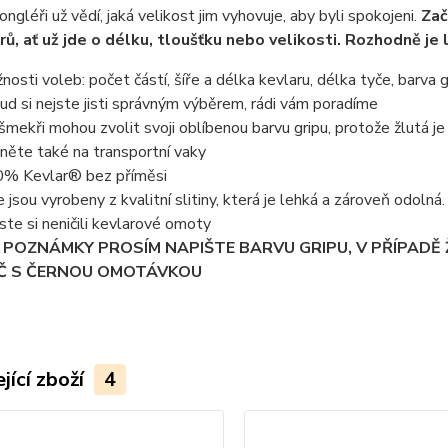
ongléři už vědí, jaká velikost jim vyhovuje, aby byli spokojeni.
Zač
ů, ať už jde o délku, tloušťku nebo velikosti. Rozhodně je 
nosti voleb: počet částí, šíře a délka kevlaru, délka tyče, barva g
ud si nejste jisti správným výběrem, rádi vám poradíme
nšmekři mohou zvolit svoji oblíbenou barvu gripu, protože žlutá je 
něte také na transportní vaky
% Kevlar® bez příměsi
e jsou vyrobeny z kvalitní slitiny, která je lehká a zároveň odoln
ste si neničili kevlarové omoty
 POZNÁMKY PROSÍM NAPIŠTE BARVU GRIPU, V PŘÍPADĚ
Č S ČERNOU OMOTÁVKOU
jící zboží
4