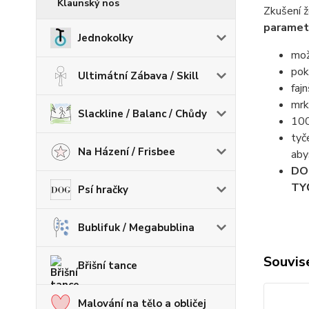
Klaunský nos
Zkušení ž
parametr
Jednokolky
mož
pok
Ultimátní Zábava / Skill
faj
mrk
Slackline / Balanc / Chůdy
100
tyč
Na Házení / Frisbee
aby
DO
TY
Psí hračky
Bublifuk / Megabublina
Souvise
Břišní tance
Malování na tělo a obličej