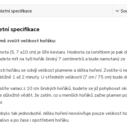
etní specifikace
Sou
tní specifikace
vně zvolit velikost hořáku:
nota (5, 7 a10 cm) je šíře kevlaru. Hodnota za lomítkem je pak 
dete mít na tyči hořák široký 7 centimetrů a bude namotaný ze
sti hořáku se odvíjí velikost plamene a délka hoření. Zvolíte-li
ibližně 1 až 2 minuty. U středních velikostí (7 cm / 75 cm) bude 
líte variaci z 10 cm širokých hořáků, budete se již pohybovat oko
e důležité vědět, že zatím, co u menších hořáků začne plamen p
u.
bylo tak jednoduché, délku hoření neovlivňuje pouze velikost hoř
alivo a po čase i opotřebení hořáku.