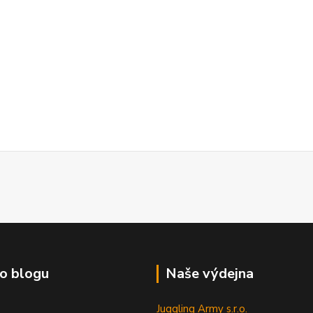
o blogu
Naše výdejna
Juggling Army s.r.o.