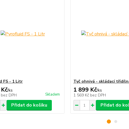
d FS - 1 Litr
Tyč ohnivá - skládací třídíln
 Kč
1 899 Kč
/
ks
/
ks
Skladem
č
bez DPH
1 569 Kč
bez DPH
Přidat do košíku
Přidat do ko