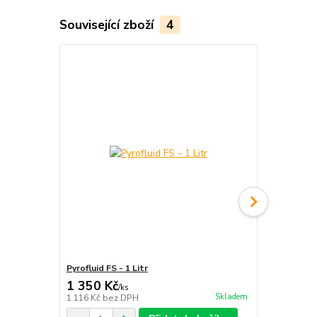
Související zboží
4
Pyrofluid FS - 1 Litr
Tyč ohnivá - 
1 350 Kč
1 899 Kč
/
ks
Skladem
1 116 Kč
bez DPH
1 569 Kč
bez