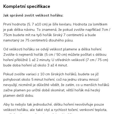
Kompletní specifikace
Jak správně zvolit velikost hořáku:
První hodnota (5, 7 a10 cm) je šíře kevlaru. Hodnota za lomítkem
je pak délka návinu. To znamená, že pokud zvolíte například 7cm /
75cm budete mít na tyči hořák široký 7 centimetrů a bude
namotaný ze 75 centimetrů dlouhého pásu.
Od velikosti hořáku se odvíjí velikost plamene a délka hoření.
Zvolíte-li nejmenší hořák (5 cm / 50 cm) můžete počítat s délkou
hoření přibližně 1 až 2 minuty. U středních velikostí (7 cm / 75 cm)
bude doba hoření už okolo 3 až 4 minut.
Pokud zvolíte variaci z 10 cm širokých hořáků, budete se již
pohybovat okolo 5 minut hoření, což na jednu stranu mnozí
nevyužijí, nicméně je důležité vědět, že zatím, co u menších hořáků
začne plamen po určité době skomírat, větší hořák má hezký
plamen delší dobu.
Aby to nebylo tak jednoduché, délku hoření neovlivňuje pouze
velikost hořáku, ale také styl a rychlost točení, venkovní teplota,