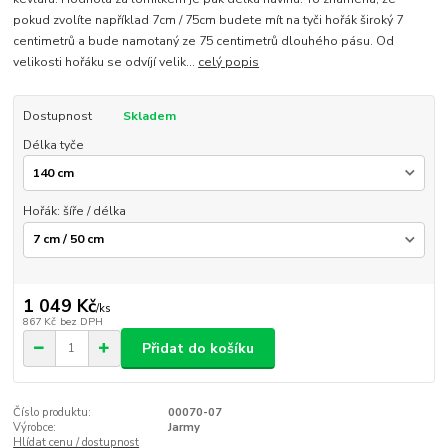
pokud zvolíte například 7cm / 75cm budete mít na tyči hořák široký 7
centimetrů a bude namotaný ze 75 centimetrů dlouhého pásu. Od
velikosti hořáku se odvíjí velik...
celý popis
Dostupnost
Skladem
Délka tyče
Hořák: šíře / délka
1 049 Kč
/
ks
867 Kč
bez DPH
Přidat do košíku
Číslo produktu:
00070-07
Výrobce:
Jarmy
Hlídat cenu / dostupnost