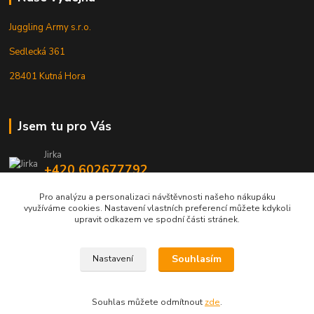
Juggling Army s.r.o.
Sedlecká 361
28401 Kutná Hora
Jsem tu pro Vás
Jirka
+420 602677792
Pro analýzu a personalizaci návštěvnosti našeho nákupáku
info@jarmy.cz
využíváme cookies. Nastavení vlastních preferencí můžete kdykoli
upravit odkazem ve spodní části stránek.
Souhlasím
Nastavení
Kopyrájt - Jarmy.cz
Souhlas můžete odmítnout
zde
.