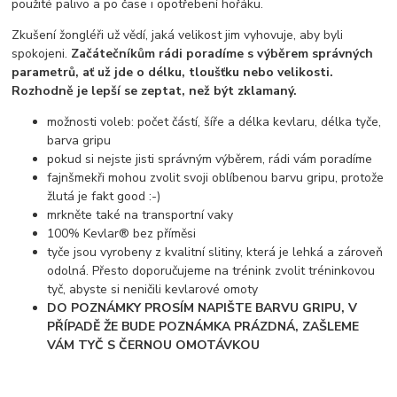
použité palivo a po čase i opotřebení hořáku.
Zkušení žongléři už vědí, jaká velikost jim vyhovuje, aby byli
spokojeni.
Začátečníkům rádi poradíme s výběrem správných
parametrů, ať už jde o délku, tloušťku nebo velikosti.
Rozhodně je lepší se zeptat, než být zklamaný.
možnosti voleb: počet částí, šíře a délka kevlaru, délka tyče,
barva gripu
pokud si nejste jisti správným výběrem, rádi vám poradíme
fajnšmekři mohou zvolit svoji oblíbenou barvu gripu, protože
žlutá je fakt good :-)
mrkněte také na transportní vaky
100% Kevlar® bez příměsi
tyče jsou vyrobeny z kvalitní slitiny, která je lehká a zároveň
odolná. Přesto doporučujeme na trénink zvolit tréninkovou
tyč, abyste si neničili kevlarové omoty
DO POZNÁMKY PROSÍM NAPIŠTE BARVU GRIPU, V
PŘÍPADĚ ŽE BUDE POZNÁMKA PRÁZDNÁ, ZAŠLEME
VÁM TYČ S ČERNOU OMOTÁVKOU