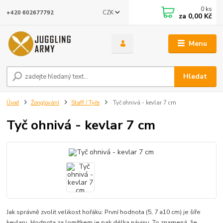
0
ks
CZK
+420 602677792
za
0,00 Kč
Menu
Hledat
Úvod
Žonglování
Staff / Tyče
Tyč ohnivá - kevlar 7 cm
Tyč ohnivá - kevlar 7 cm
Jak správně zvolit velikost hořáku: První hodnota (5, 7 a10 cm) je šíře
kevlaru. Hodnota za lomítkem je pak délka návinu. To znamená, že