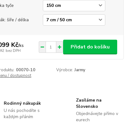
ka tyče
ák: šíře / délka
099 Kč
/
ks
Přidat do košíku
 Kč
bez DPH
roduktu:
00070-10
Výrobce:
Jarmy
cenu / dostupnost
Zasíláme na
Rodinný nákupák
Slovensko
U nás pochodíte s
Objednávejte přímo v
každým přáním
eurech