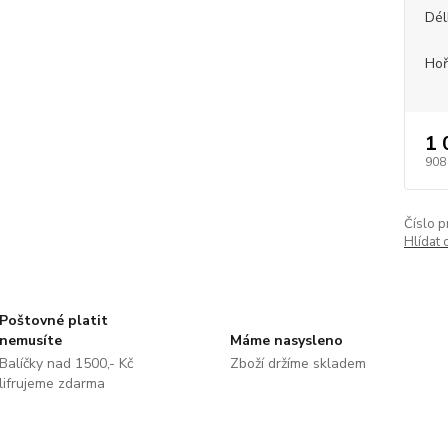
Dél
Hoř
1 
908
Číslo p
Hlídat 
Poštovné platit
nemusíte
Máme nasysleno
Balíčky nad 1500,- Kč
Zboží držíme skladem
lifrujeme zdarma