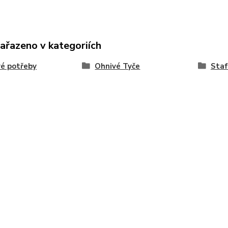
zařazeno v kategoriích
é potřeby
Ohnivé Tyče
Staf