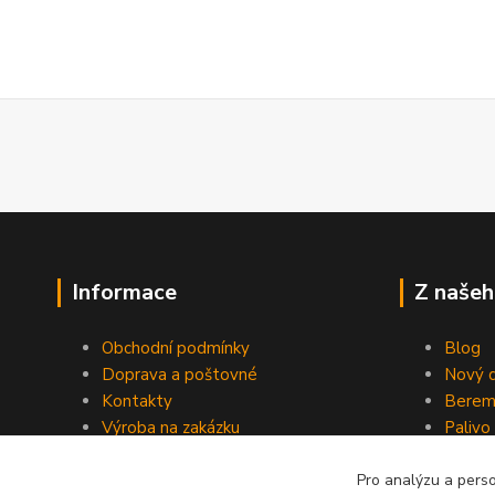
Informace
Z našeh
Obchodní podmínky
Blog
Doprava a poštovné
Nový d
Kontakty
Berem
Výroba na zakázku
Palivo
Kevlarové sedmero
Pro analýzu a pers