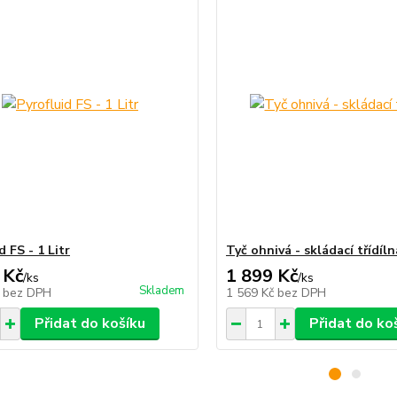
d FS - 1 Litr
Tyč ohnivá - skládací třídíln
 Kč
1 899 Kč
/
ks
/
ks
Skladem
č
bez DPH
1 569 Kč
bez DPH
Přidat do košíku
Přidat do ko