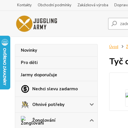
Kontakty
Obchodní podmínky
Zakázková výroba
Doprava
Úvod
Ž
Novinky
Tyč 
Pro děti
Jarmy doporučuje
Nechci slevu zadarmo
Ohnivé potřeby
Žonglování