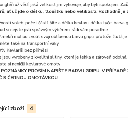
ongléři už vědí, jaká velikost jim vyhovuje, aby byli spokojeni.
Zač
ů, ať už jde o délku, tloušťku nebo velikosti. Rozhodně je 
nosti voleb: počet částí, šíře a délka kevlaru, délka tyče, barva g
ud si nejste jisti správným výběrem, rádi vám poradíme
nšmekři mohou zvolit svoji oblíbenou barvu gripu, protože žlutá je 
něte také na transportní vaky
% Kevlar® bez příměsi
e jsou vyrobeny z kvalitní slitiny, která je lehká a zároveň odoln
ste si neničili kevlarové omoty
 POZNÁMKY PROSÍM NAPIŠTE BARVU GRIPU, V PŘÍPADĚ
Č S ČERNOU OMOTÁVKOU
jící zboží
4