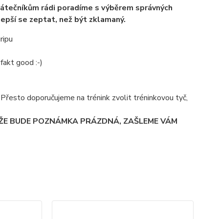
átečníkům rádi poradíme s výběrem správných
lepší se zeptat, než být zklamaný.
ripu
fakt good :-)
á. Přesto doporučujeme na trénink zvolit tréninkovou tyč,
 ŽE BUDE POZNÁMKA PRÁZDNÁ, ZAŠLEME VÁM
TO