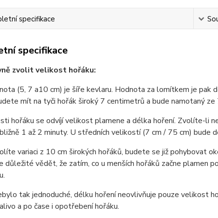
etní specifikace
Sou
tní specifikace
vně zvolit velikost hořáku:
nota (5, 7 a10 cm) je šíře kevlaru. Hodnota za lomítkem je pak 
dete mít na tyči hořák široký 7 centimetrů a bude namotaný ze
sti hořáku se odvíjí velikost plamene a délka hoření. Zvolíte-li
ibližně 1 až 2 minuty. U středních velikostí (7 cm / 75 cm) bude 
líte variaci z 10 cm širokých hořáků, budete se již pohybovat oko
e důležité vědět, že zatím, co u menších hořáků začne plamen p
u.
bylo tak jednoduché, délku hoření neovlivňuje pouze velikost hoř
alivo a po čase i opotřebení hořáku.