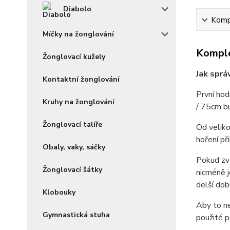
Diabolo
Kompl
Míčky na žonglování
Komple
Žonglovací kužely
Jak sprá
Kontaktní žonglování
První hod
Kruhy na žonglování
/ 75cm bu
Žonglovací talíře
Od veliko
hoření př
Obaly, vaky, sáčky
Pokud zvo
Žonglovací šátky
nicméně j
delší dob
Klobouky
Aby to ne
Gymnastická stuha
použité p