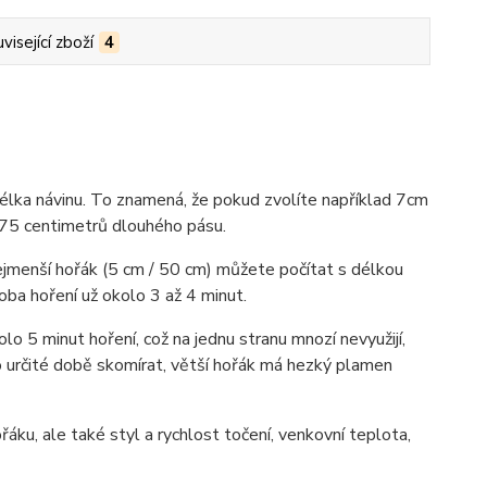
visející zboží
4
délka návinu. To znamená, že pokud zvolíte například 7cm
 75 centimetrů dlouhého pásu.
 nejmenší hořák (5 cm / 50 cm) můžete počítat s délkou
doba hoření už okolo 3 až 4 minut.
lo 5 minut hoření, což na jednu stranu mnozí nevyužijí,
o určité době skomírat, větší hořák má hezký plamen
áku, ale také styl a rychlost točení, venkovní teplota,