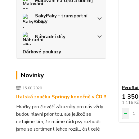
Malování na tělo a obličej
SakyPaky - transportní
obaly
Náhradní díly
Dárkové poukazy
Novinky
Pyroflui
15.08.2020
1 350
Italská značka Springy konečně v ČR!!!
1 116 K
Hračky pro člověčí zákazníky pro nás vždy
budou hlavní prioritou, ale jelikož se
netajíme tím, že máme rádi psy rozhodli
jsme se sortiment lehce rozší...
číst celé