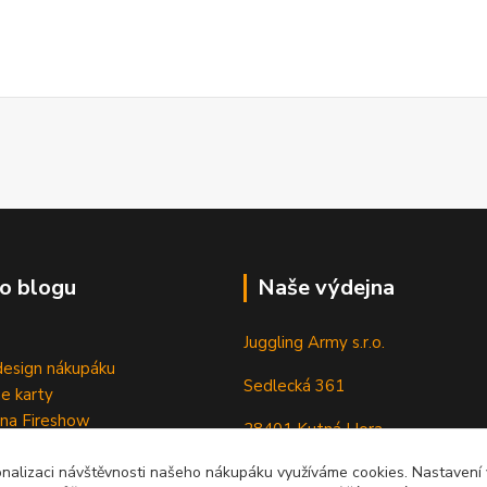
o blogu
Naše výdejna
Juggling Army s.r.o.
esign nákupáku
Sedlecká 361
e karty
 na Fireshow
28401 Kutná Hora
onalizaci návštěvnosti našeho nákupáku využíváme cookies. Nastavení v