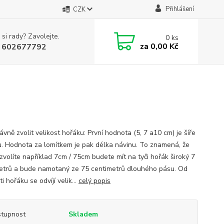
Přihlášení
CZK
 si rady? Zavolejte.
0
ks
za
0,00 Kč
 602677792
ávně zvolit velikost hořáku: První hodnota (5, 7 a10 cm) je šíře
u. Hodnota za lomítkem je pak délka návinu. To znamená, že
zvolíte například 7cm / 75cm budete mít na tyči hořák široký 7
etrů a bude namotaný ze 75 centimetrů dlouhého pásu. Od
ti hořáku se odvíjí velik...
celý popis
tupnost
Skladem