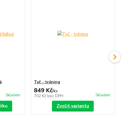
á
Tyč - tréning
Vak
849 Kč
2
/
ks
Skladem
Skladem
702 Kč
bez DPH
24
šíku
Zvolit variantu