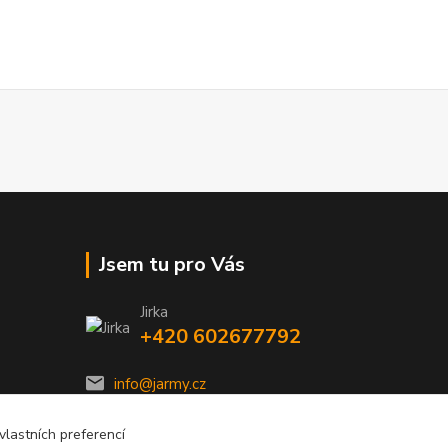
Jsem tu pro Vás
Jirka
+420 602677792
info@jarmy.cz
lastních preferencí