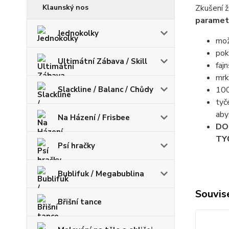
Klaunský nos
Zkušení ž
parametr
Jednokolky
mož
pok
Ultimátní Zábava / Skill
faj
mrk
Slackline / Balanc / Chůdy
100
tyč
aby
Na Házení / Frisbee
DO
TY
Psí hračky
Bublifuk / Megabublina
Souvise
Břišní tance