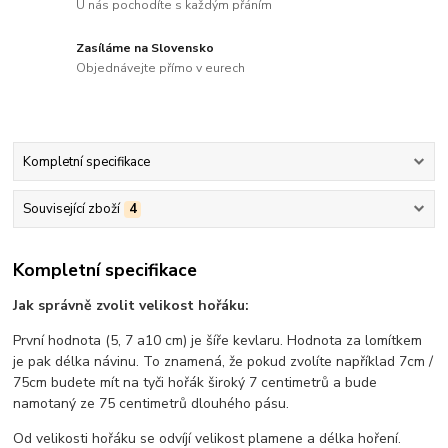
U nás pochodíte s každým přáním
Zasíláme na Slovensko
Objednávejte přímo v eurech
Kompletní specifikace
Související zboží
4
Kompletní specifikace
Jak správně zvolit velikost hořáku:
První hodnota (5, 7 a10 cm) je šíře kevlaru. Hodnota za lomítkem
je pak délka návinu. To znamená, že pokud zvolíte například 7cm /
75cm budete mít na tyči hořák široký 7 centimetrů a bude
namotaný ze 75 centimetrů dlouhého pásu.
Od velikosti hořáku se odvíjí velikost plamene a délka hoření.