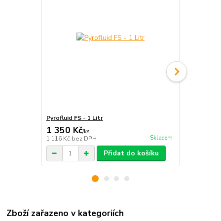
Pyrofluid FS - 1 Litr
Tyč ohnivá - 
1 350 Kč
1 899 Kč
/
ks
Skladem
1 116 Kč
bez DPH
1 569 Kč
bez
Přidat do košíku
Zboží zařazeno v kategoriích