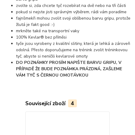
zvolte si, zda chcete tyč rozebírat na dvě nebo na tři části
pokud si nejste jisti správným výběrem, rádi vám poradíme
fajnšmekři mohou zvolit svoji oblíbenou barvu gripu, protože
žlutá je fakt good :-)
mrkněte také na transportní vaky
100% Kevlar® bez příměsi
tyče jsou vyrobeny z kvalitní slitiny, která je lehká a zároveň
odolná. Přesto doporučujeme na trénink zvolit tréninkovou
tyč, abyste si neničili kevlarové omoty
DO POZNÁMKY PROSÍM NAPIŠTE BARVU GRIPU, V
PŘÍPADĚ ŽE BUDE POZNÁMKA PRÁZDNÁ, ZAŠLEME
VÁM TYČ S ČERNOU OMOTÁVKOU
Související zboží
4