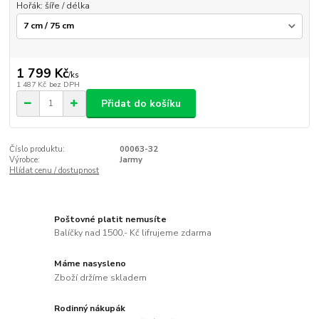
Hořák: šíře / délka
1 799 Kč
/
ks
1 487 Kč
bez DPH
Přidat do košíku
Číslo produktu:
00063-32
Výrobce:
Jarmy
Hlídat cenu / dostupnost
Poštovné platit nemusíte
Balíčky nad 1500,- Kč lifrujeme zdarma
Máme nasysleno
Zboží držíme skladem
Rodinný nákupák