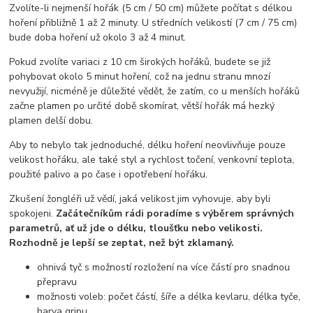
Zvolíte-li nejmenší hořák (5 cm / 50 cm) můžete počítat s délkou
hoření přibližně 1 až 2 minuty. U středních velikostí (7 cm / 75 cm)
bude doba hoření už okolo 3 až 4 minut.
Pokud zvolíte variaci z 10 cm širokých hořáků, budete se již
pohybovat okolo 5 minut hoření, což na jednu stranu mnozí
nevyužijí, nicméně je důležité vědět, že zatím, co u menších hořáků
začne plamen po určité době skomírat, větší hořák má hezký
plamen delší dobu.
Aby to nebylo tak jednoduché, délku hoření neovlivňuje pouze
velikost hořáku, ale také styl a rychlost točení, venkovní teplota,
použité palivo a po čase i opotřebení hořáku.
Zkušení žongléři už vědí, jaká velikost jim vyhovuje, aby byli
spokojeni.
Začátečníkům rádi poradíme s výběrem správných
parametrů, ať už jde o délku, tloušťku nebo velikosti.
Rozhodně je lepší se zeptat, než být zklamaný.
ohnivá tyč s možností rozložení na více částí pro snadnou
přepravu
možnosti voleb: počet částí, šíře a délka kevlaru, délka tyče,
barva gripu