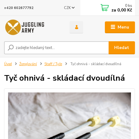
0
ks
CZK
+420 602677792
za
0,00 Kč
Menu
Hledat
Úvod
Žonglování
Staff / Tyče
Tyč ohnivá - skládací dvoudílná
Tyč ohnivá - skládací dvoudílná