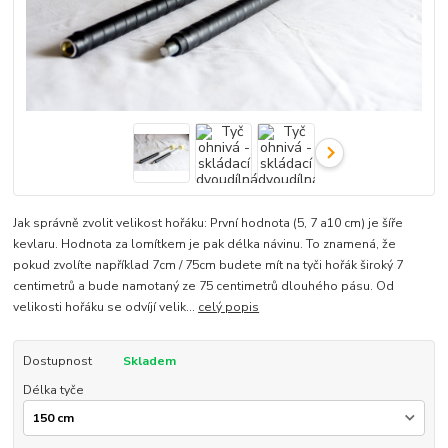
Jak správně zvolit velikost hořáku: První hodnota (5, 7 a10 cm) je šíře
kevlaru. Hodnota za lomítkem je pak délka návinu. To znamená, že
pokud zvolíte například 7cm / 75cm budete mít na tyči hořák široký 7
centimetrů a bude namotaný ze 75 centimetrů dlouhého pásu. Od
velikosti hořáku se odvíjí velik...
celý popis
Dostupnost
Skladem
Délka tyče