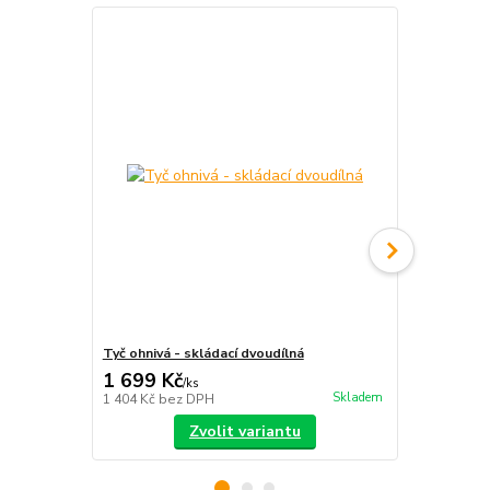
Tyč ohnivá - skládací dvoudílná
S-staff - sk
1 699 Kč
2 390 Kč
/
ks
Skladem
1 404 Kč
bez DPH
1 975 Kč
bez
Zvolit variantu