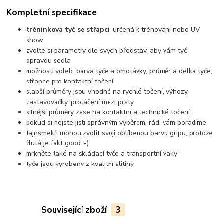
Kompletní specifikace
tréninková tyč se střapci
, určená k trénování nebo UV
show
zvolte si parametry dle svých představ, aby vám tyč
opravdu sedla
možnosti voleb: barva tyče a omotávky, průměr a délka tyče,
střapce pro kontaktní točení
slabší průměry jsou vhodné na rychlé točení, výhozy,
zastavovačky, protáčení mezi prsty
silnější průměry zase na kontaktní a technické točení
pokud si nejste jisti správným výběrem, rádi vám poradíme
fajnšmekři mohou zvolit svoji oblíbenou barvu gripu, protože
žlutá je fakt good :-)
mrkněte také na skládací tyče a transportní vaky
tyče jsou vyrobeny z kvalitní slitiny
Související zboží
3