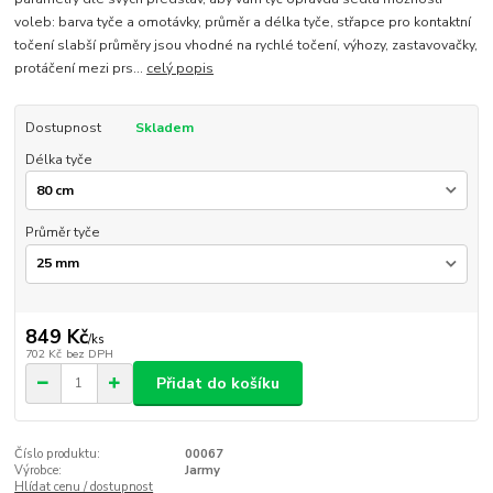
voleb: barva tyče a omotávky, průměr a délka tyče, střapce pro kontaktní
točení slabší průměry jsou vhodné na rychlé točení, výhozy, zastavovačky,
protáčení mezi prs...
celý popis
Dostupnost
Skladem
Délka tyče
Průměr tyče
849 Kč
/
ks
702 Kč
bez DPH
Přidat do košíku
Číslo produktu:
00067
Výrobce:
Jarmy
Hlídat cenu / dostupnost