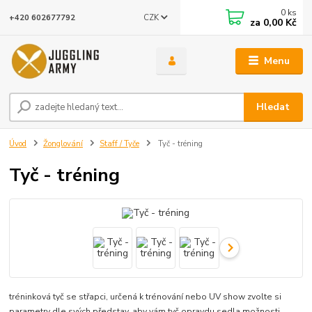
0
ks
CZK
+420 602677792
za
0,00 Kč
Menu
Hledat
Úvod
Žonglování
Staff / Tyče
Tyč - tréning
Tyč - tréning
tréninková tyč se střapci, určená k trénování nebo UV show zvolte si
parametry dle svých představ, aby vám tyč opravdu sedla možnosti