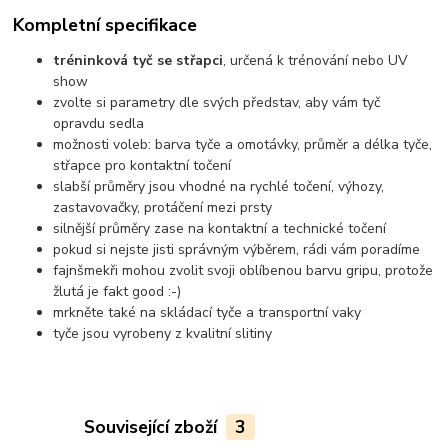
Kompletní specifikace
tréninková tyč se střapci
, určená k trénování nebo UV
show
zvolte si parametry dle svých představ, aby vám tyč
opravdu sedla
možnosti voleb: barva tyče a omotávky, průměr a délka tyče,
střapce pro kontaktní točení
slabší průměry jsou vhodné na rychlé točení, výhozy,
zastavovačky, protáčení mezi prsty
silnější průměry zase na kontaktní a technické točení
pokud si nejste jisti správným výběrem, rádi vám poradíme
fajnšmekři mohou zvolit svoji oblíbenou barvu gripu, protože
žlutá je fakt good :-)
mrkněte také na skládací tyče a transportní vaky
tyče jsou vyrobeny z kvalitní slitiny
Související zboží
3