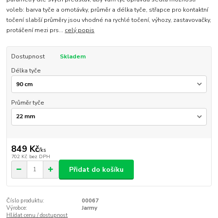
voleb: barva tyče a omotávky, průměr a délka tyče, střapce pro kontaktní
točení slabší průměry jsou vhodné na rychlé točení, výhozy, zastavovačky,
protáčení mezi prs...
celý popis
Dostupnost
Skladem
Délka tyče
Průměr tyče
849 Kč
/
ks
702 Kč
bez DPH
Přidat do košíku
Číslo produktu:
00067
Výrobce:
Jarmy
Hlídat cenu / dostupnost