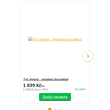
Tyč ohnivá - skládací dvoudílná
S-staff - sk
1 699 Kč
2 390 Kč
/
ks
Skladem
1 404 Kč
bez DPH
1 975 Kč
bez
Zvolit variantu