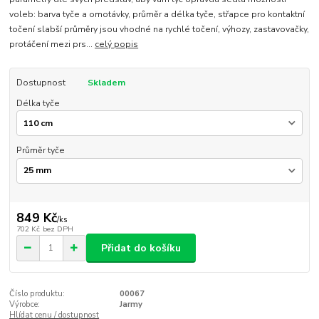
voleb: barva tyče a omotávky, průměr a délka tyče, střapce pro kontaktní
točení slabší průměry jsou vhodné na rychlé točení, výhozy, zastavovačky,
protáčení mezi prs...
celý popis
Dostupnost
Skladem
Délka tyče
Průměr tyče
849 Kč
/
ks
702 Kč
bez DPH
Přidat do košíku
Číslo produktu:
00067
Výrobce:
Jarmy
Hlídat cenu / dostupnost