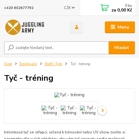
0
ks
CZK
+420 602677792
za
0,00 Kč
Menu
Hledat
Úvod
Žonglování
Staff / Tyče
Tyč - tréning
Tyč - tréning
tréninková tyč se střapci, určená k trénování nebo UV show zvolte si
parametry dle svých představ, aby vám tyč opravdu sedla možnosti