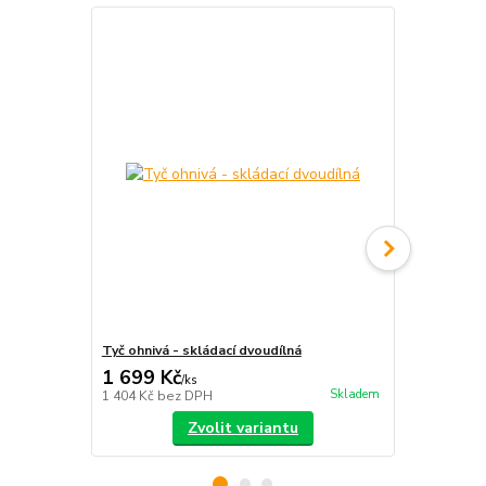
Tyč ohnivá - skládací dvoudílná
S-staff - sk
1 699 Kč
2 390 Kč
/
ks
Skladem
1 404 Kč
bez DPH
1 975 Kč
bez
Zvolit variantu