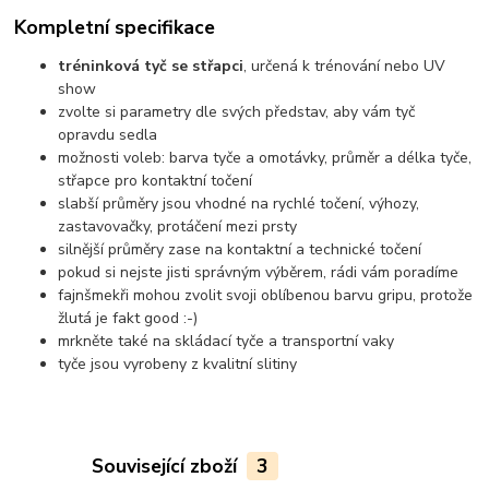
Kompletní specifikace
tréninková tyč se střapci
, určená k trénování nebo UV
show
zvolte si parametry dle svých představ, aby vám tyč
opravdu sedla
možnosti voleb: barva tyče a omotávky, průměr a délka tyče,
střapce pro kontaktní točení
slabší průměry jsou vhodné na rychlé točení, výhozy,
zastavovačky, protáčení mezi prsty
silnější průměry zase na kontaktní a technické točení
pokud si nejste jisti správným výběrem, rádi vám poradíme
fajnšmekři mohou zvolit svoji oblíbenou barvu gripu, protože
žlutá je fakt good :-)
mrkněte také na skládací tyče a transportní vaky
tyče jsou vyrobeny z kvalitní slitiny
Související zboží
3