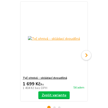
Tyč ohnivá - skládací dvoudílná
S-staff - sk
1 699 Kč
2 390 Kč
/
ks
Skladem
1 404 Kč
bez DPH
1 975 Kč
bez
Zvolit variantu