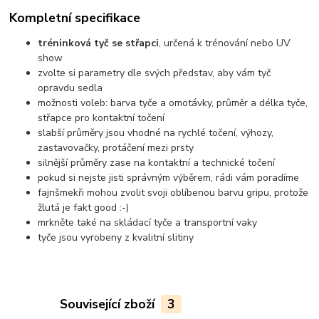
Kompletní specifikace
tréninková tyč se střapci
, určená k trénování nebo UV
show
zvolte si parametry dle svých představ, aby vám tyč
opravdu sedla
možnosti voleb: barva tyče a omotávky, průměr a délka tyče,
střapce pro kontaktní točení
slabší průměry jsou vhodné na rychlé točení, výhozy,
zastavovačky, protáčení mezi prsty
silnější průměry zase na kontaktní a technické točení
pokud si nejste jisti správným výběrem, rádi vám poradíme
fajnšmekři mohou zvolit svoji oblíbenou barvu gripu, protože
žlutá je fakt good :-)
mrkněte také na skládací tyče a transportní vaky
tyče jsou vyrobeny z kvalitní slitiny
Související zboží
3