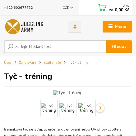
0
ks
CZK
+420 602677792
za
0,00 Kč
Menu
Hledat
Úvod
Žonglování
Staff / Tyče
Tyč - tréning
Tyč - tréning
tréninková tyč se střapci, určená k trénování nebo UV show zvolte si
parametry dle svých představ, aby vám tyč opravdu sedla možnosti