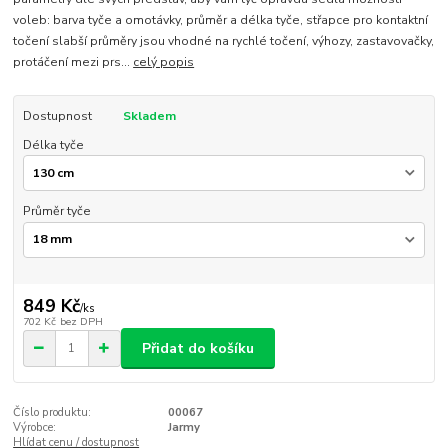
voleb: barva tyče a omotávky, průměr a délka tyče, střapce pro kontaktní
točení slabší průměry jsou vhodné na rychlé točení, výhozy, zastavovačky,
protáčení mezi prs...
celý popis
Dostupnost
Skladem
Délka tyče
Průměr tyče
849 Kč
/
ks
702 Kč
bez DPH
Přidat do košíku
Číslo produktu:
00067
Výrobce:
Jarmy
Hlídat cenu / dostupnost