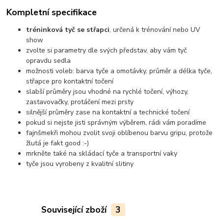
Kompletní specifikace
tréninková tyč se střapci
, určená k trénování nebo UV
show
zvolte si parametry dle svých představ, aby vám tyč
opravdu sedla
možnosti voleb: barva tyče a omotávky, průměr a délka tyče,
střapce pro kontaktní točení
slabší průměry jsou vhodné na rychlé točení, výhozy,
zastavovačky, protáčení mezi prsty
silnější průměry zase na kontaktní a technické točení
pokud si nejste jisti správným výběrem, rádi vám poradíme
fajnšmekři mohou zvolit svoji oblíbenou barvu gripu, protože
žlutá je fakt good :-)
mrkněte také na skládací tyče a transportní vaky
tyče jsou vyrobeny z kvalitní slitiny
Související zboží
3