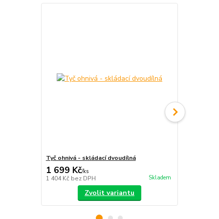
Tyč ohnivá - skládací dvoudílná
S-staff - sk
1 699 Kč
2 390 Kč
/
ks
Skladem
1 404 Kč
bez DPH
1 975 Kč
bez
Zvolit variantu