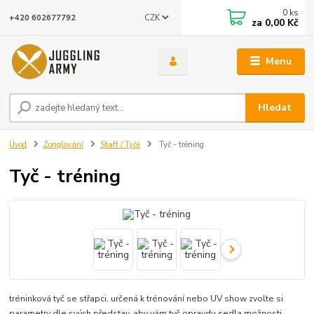
0
ks
CZK
+420 602677792
za
0,00 Kč
Menu
Hledat
Úvod
Žonglování
Staff / Tyče
Tyč - tréning
Tyč - tréning
tréninková tyč se střapci, určená k trénování nebo UV show zvolte si
parametry dle svých představ, aby vám tyč opravdu sedla možnosti