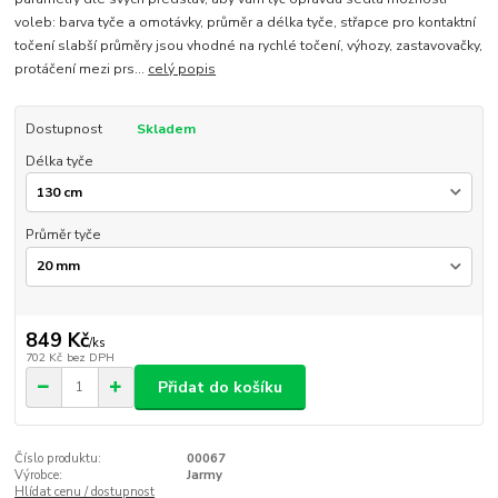
voleb: barva tyče a omotávky, průměr a délka tyče, střapce pro kontaktní
točení slabší průměry jsou vhodné na rychlé točení, výhozy, zastavovačky,
protáčení mezi prs...
celý popis
Dostupnost
Skladem
Délka tyče
Průměr tyče
849 Kč
/
ks
702 Kč
bez DPH
Přidat do košíku
Číslo produktu:
00067
Výrobce:
Jarmy
Hlídat cenu / dostupnost