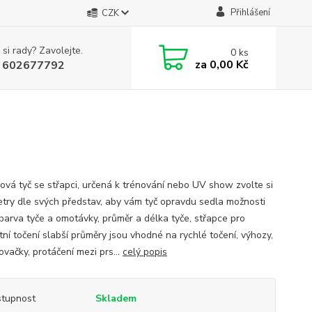
Přihlášení
CZK
 si rady? Zavolejte.
0
ks
za
0,00 Kč
 602677792
ková tyč se střapci, určená k trénování nebo UV show zvolte si
try dle svých představ, aby vám tyč opravdu sedla možnosti
 barva tyče a omotávky, průměr a délka tyče, střapce pro
tní točení slabší průměry jsou vhodné na rychlé točení, výhozy,
vačky, protáčení mezi prs...
celý popis
tupnost
Skladem