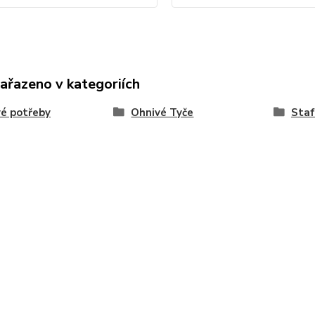
zařazeno v kategoriích
é potřeby
Ohnivé Tyče
Staf