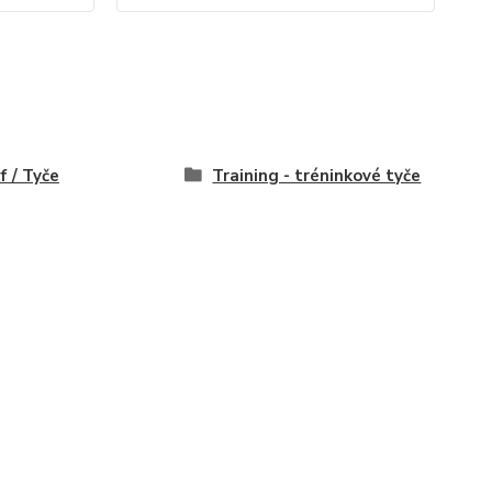
f / Tyče
Training - tréninkové tyče