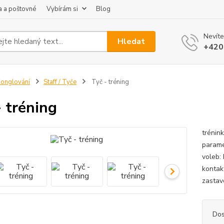
 a poštovné
Vybírám si
Blog
Nevíte
Hledat
+420
onglování
Staff / Tyče
Tyč - tréning
- tréning
trénin
parame
voleb:
kontak
zastavo
Dos