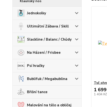
Klaunský nos
Jednokolky
Ultimátní Zábava / Skill
Slackline / Balanc / Chůdy
Na Házení / Frisbee
Psí hračky
Bublifuk / Megabublina
Tyč ohn
1 699
Břišní tance
1 404 K
Malování na tělo a obličej