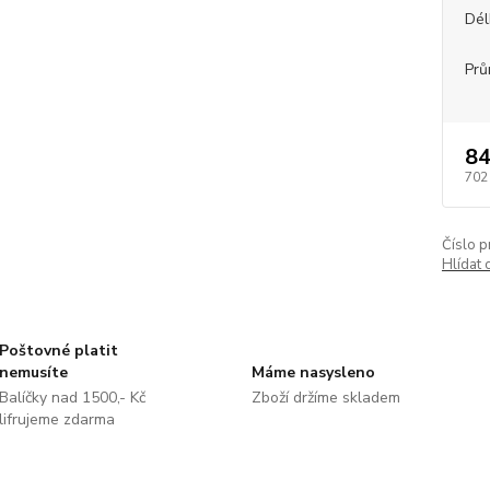
Dél
Prů
84
702
Číslo p
Hlídat 
Poštovné platit
nemusíte
Máme nasysleno
Balíčky nad 1500,- Kč
Zboží držíme skladem
lifrujeme zdarma