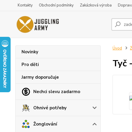
Kontakty
Obchodní podmínky
Zakázková výroba
Doprava
Úvod
Ž
Novinky
Tyč 
Pro děti
Jarmy doporučuje
Nechci slevu zadarmo
Ohnivé potřeby
Žonglování