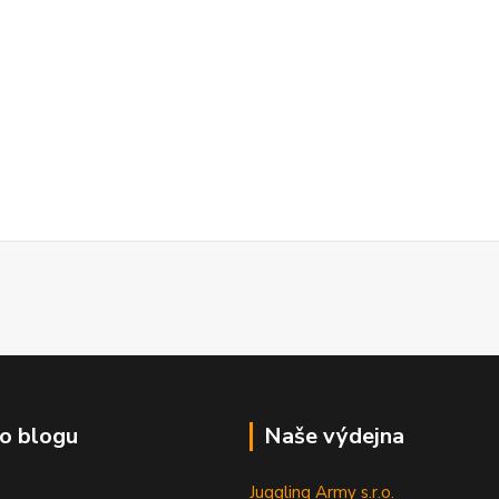
o blogu
Naše výdejna
Juggling Army s.r.o.