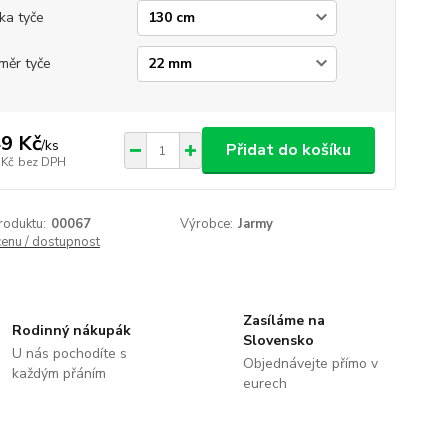
ka tyče
měr tyče
9 Kč
/
ks
Přidat do košíku
 Kč
bez DPH
roduktu:
00067
Výrobce:
Jarmy
cenu / dostupnost
Zasíláme na
Rodinný nákupák
Slovensko
U nás pochodíte s
Objednávejte přímo v
každým přáním
eurech