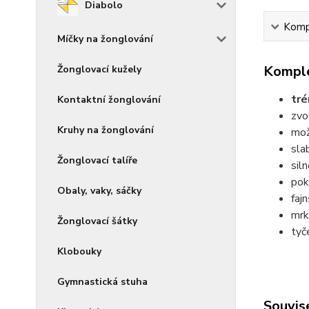
Diabolo
Kompl
Míčky na žonglování
Komple
Žonglovací kužely
tré
Kontaktní žonglování
zvo
Kruhy na žonglování
mož
sla
Žonglovací talíře
sil
pok
Obaly, vaky, sáčky
faj
mrk
Žonglovací šátky
tyč
Klobouky
Gymnastická stuha
Souvise