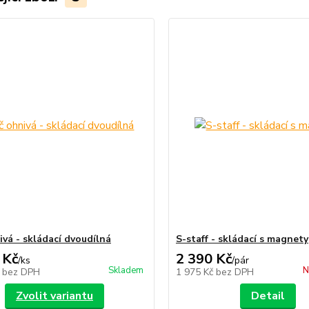
ivá - skládací dvoudílná
S-staff - skládací s magnety
 Kč
2 390 Kč
/
ks
/
pár
Skladem
N
č
bez DPH
1 975 Kč
bez DPH
Zvolit variantu
Detail