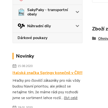
SakyPaky - transportní
obaly
Náhradní díly
Zboží 
Dárkové poukazy
Ohniv
Novinky
15.08.2020
Italská značka Springy konečně v ČR!!!
Hračky pro člověčí zákazníky pro nás vždy
budou hlavní prioritou, ale jelikož se
netajíme tím, že máme rádi psy rozhodli
jsme se sortiment lehce rozší...
číst celé
29.01.2020