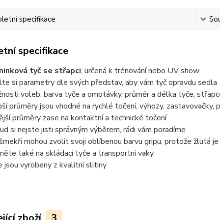
etní specifikace
Sou
tní specifikace
ninková tyč se střapci
, určená k trénování nebo UV show
lte si parametry dle svých představ, aby vám tyč opravdu sedla
nosti voleb: barva tyče a omotávky, průměr a délka tyče, střapc
bší průměry jsou vhodné na rychlé točení, výhozy, zastavovačky, 
nější průměry zase na kontaktní a technické točení
ud si nejste jisti správným výběrem, rádi vám poradíme
nšmekři mohou zvolit svoji oblíbenou barvu gripu, protože žlutá je 
něte také na skládací tyče a transportní vaky
e jsou vyrobeny z kvalitní slitiny
jící zboží
3