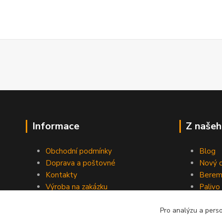
Informace
Z našeh
Obchodní podmínky
Blog
Doprava a poštovné
Nový d
Kontakty
Berem
Výroba na zakázku
Palivo
Kevlarové sedmero
Pro analýzu a pers