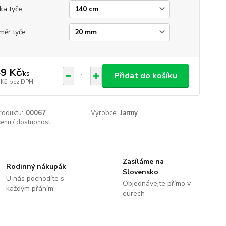
ka tyče
měr tyče
9 Kč
/
ks
Přidat do košíku
 Kč
bez DPH
roduktu:
00067
Výrobce:
Jarmy
cenu / dostupnost
Zasíláme na
Rodinný nákupák
Slovensko
U nás pochodíte s
Objednávejte přímo v
každým přáním
eurech