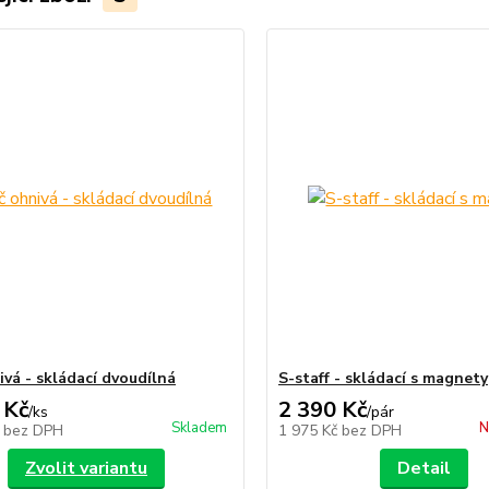
ivá - skládací dvoudílná
S-staff - skládací s magnety
 Kč
2 390 Kč
/
ks
/
pár
Skladem
N
č
bez DPH
1 975 Kč
bez DPH
Zvolit variantu
Detail