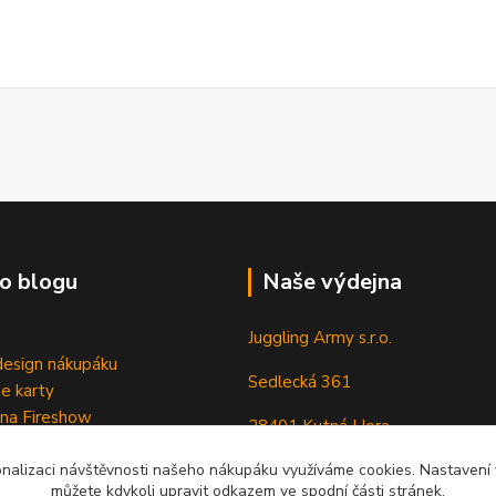
o blogu
Naše výdejna
Juggling Army s.r.o.
esign nákupáku
Sedlecká 361
e karty
 na Fireshow
28401 Kutná Hora
onalizaci návštěvnosti našeho nákupáku využíváme cookies. Nastavení v
můžete kdykoli upravit odkazem ve spodní části stránek.