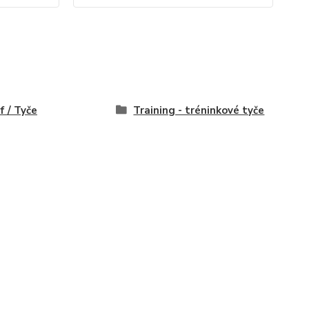
f / Tyče
Training - tréninkové tyče