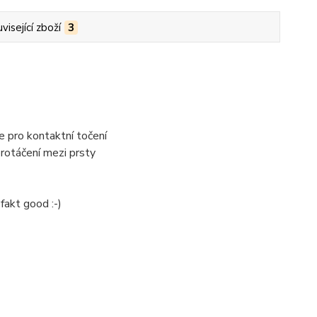
visející zboží
3
e pro kontaktní točení
protáčení mezi prsty
fakt good :-)