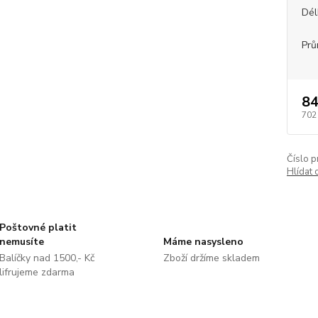
Dél
Prů
84
702
Číslo p
Hlídat 
Poštovné platit
nemusíte
Máme nasysleno
Balíčky nad 1500,- Kč
Zboží držíme skladem
lifrujeme zdarma