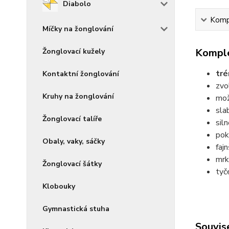
Diabolo
Kompl
Míčky na žonglování
Komple
Žonglovací kužely
tré
Kontaktní žonglování
zvo
Kruhy na žonglování
mož
sla
Žonglovací talíře
sil
pok
Obaly, vaky, sáčky
faj
mrk
Žonglovací šátky
tyč
Klobouky
Gymnastická stuha
Souvise