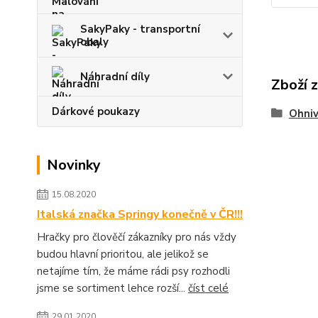
SakyPaky - transportní
obaly
Náhradní díly
Zboží 
Dárkové poukazy
Ohniv
Novinky
15.08.2020
Italská značka Springy konečně v ČR!!!
Hračky pro člověčí zákazníky pro nás vždy
budou hlavní prioritou, ale jelikož se
netajíme tím, že máme rádi psy rozhodli
jsme se sortiment lehce rozší...
číst celé
29.01.2020