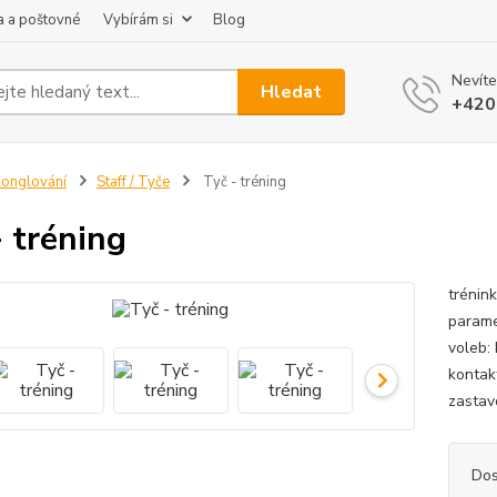
 a poštovné
Vybírám si
Blog
Nevíte
Hledat
+420
onglování
Staff / Tyče
Tyč - tréning
- tréning
trénin
parame
voleb:
kontak
zastavo
Dos