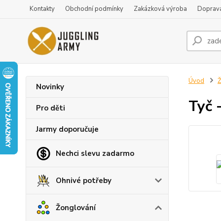
Kontakty
Obchodní podmínky
Zakázková výroba
Doprava
Úvod
Ž
Novinky
Tyč 
Pro děti
Jarmy doporučuje
Nechci slevu zadarmo
Ohnivé potřeby
Žonglování