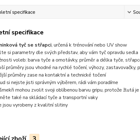
etní specifikace
Sou
tní specifikace
ninková tyč se střapci
, určená k trénování nebo UV show
lte si parametry dle svých představ, aby vám tyč opravdu sedla
nosti voleb: barva tyče a omotávky, průměr a délka tyče, střapc
bší průměry jsou vhodné na rychlé točení, výhozy, zastavovačky, 
nější průměry zase na kontaktní a technické točení
ud si nejste jisti správným výběrem, rádi vám poradíme
nšmekři mohou zvolit svoji oblíbenou barvu gripu, protože žlutá je 
něte také na skládací tyče a transportní vaky
e jsou vyrobeny z kvalitní slitiny
jící zboží
3