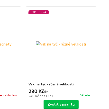
TOP produkt
Vak na tyč - různé velikosti
290 Kč
/
ks
ení skladem
Skladem
240 Kč
bez DPH
Zvolit variantu