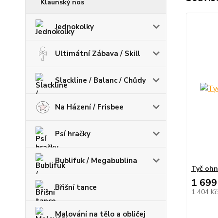
Klaunský nos
Jednokolky
Ultimátní Zábava / Skill
Slackline / Balanc / Chůdy
Na Házení / Frisbee
Psí hračky
Bublifuk / Megabublina
Tyč ohn
1 699
Břišní tance
1 404 K
Malování na tělo a obličej