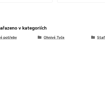
zařazeno v kategoriích
é potřeby
Ohnivé Tyče
Staf