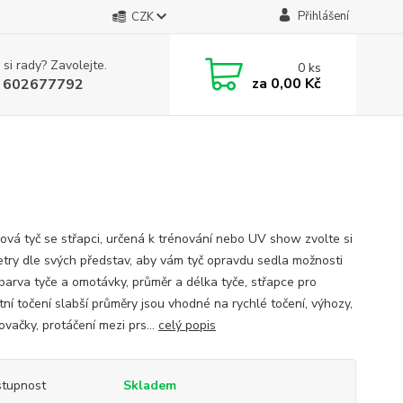
Přihlášení
CZK
 si rady? Zavolejte.
0
ks
za
0,00 Kč
 602677792
ková tyč se střapci, určená k trénování nebo UV show zvolte si
try dle svých představ, aby vám tyč opravdu sedla možnosti
 barva tyče a omotávky, průměr a délka tyče, střapce pro
tní točení slabší průměry jsou vhodné na rychlé točení, výhozy,
vačky, protáčení mezi prs...
celý popis
tupnost
Skladem