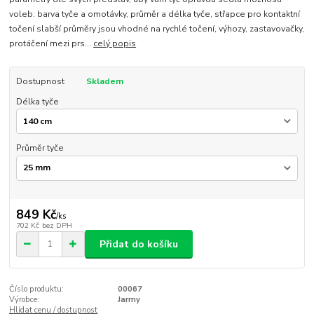
voleb: barva tyče a omotávky, průměr a délka tyče, střapce pro kontaktní
točení slabší průměry jsou vhodné na rychlé točení, výhozy, zastavovačky,
protáčení mezi prs...
celý popis
Dostupnost
Skladem
Délka tyče
Průměr tyče
849 Kč
/
ks
702 Kč
bez DPH
Přidat do košíku
Číslo produktu:
00067
Výrobce:
Jarmy
Hlídat cenu / dostupnost