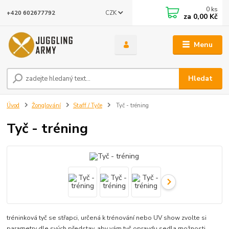
0
ks
CZK
+420 602677792
za
0,00 Kč
Menu
Hledat
Úvod
Žonglování
Staff / Tyče
Tyč - tréning
Tyč - tréning
tréninková tyč se střapci, určená k trénování nebo UV show zvolte si
parametry dle svých představ, aby vám tyč opravdu sedla možnosti