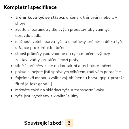
Kompletní specifikace
tréninková tyč se střapci
, určená k trénování nebo UV
show
zvolte si parametry dle svých představ, aby vám tyč
opravdu sedla
možnosti voleb: barva tyče a omotávky, průměr a délka tyče,
střapce pro kontaktní točení
slabší průměry jsou vhodné na rychlé točení, výhozy,
zastavovačky, protáčení mezi prsty
silnější průměry zase na kontaktní a technické točení
pokud si nejste jisti správným výběrem, rádi vám poradíme
fajnšmekři mohou zvolit svoji oblíbenou barvu gripu, protože
žlutá je fakt good :-)
mrkněte také na skládací tyče a transportní vaky
tyče jsou vyrobeny z kvalitní slitiny
Související zboží
3