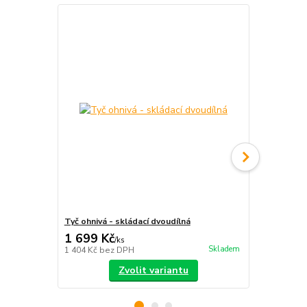
Tyč ohnivá - skládací dvoudílná
S-staff - sk
1 699 Kč
2 390 Kč
/
ks
Skladem
1 404 Kč
bez DPH
1 975 Kč
bez
Zvolit variantu