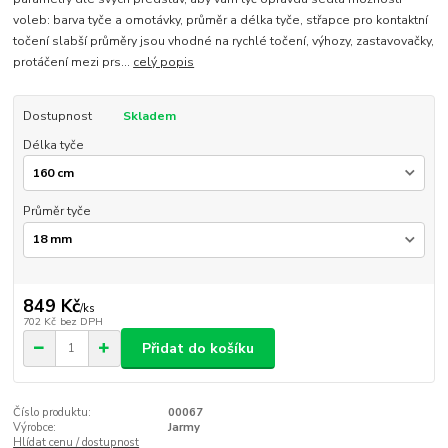
voleb: barva tyče a omotávky, průměr a délka tyče, střapce pro kontaktní
točení slabší průměry jsou vhodné na rychlé točení, výhozy, zastavovačky,
protáčení mezi prs...
celý popis
Dostupnost
Skladem
Délka tyče
Průměr tyče
849 Kč
/
ks
702 Kč
bez DPH
Přidat do košíku
Číslo produktu:
00067
Výrobce:
Jarmy
Hlídat cenu / dostupnost