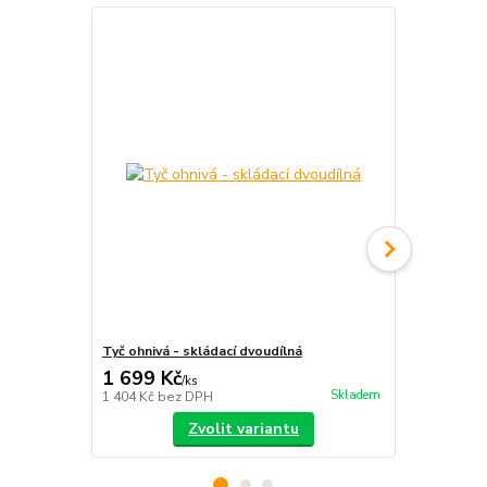
Tyč ohnivá - skládací dvoudílná
S-staff - sk
1 699 Kč
2 390 Kč
/
ks
Skladem
1 404 Kč
bez DPH
1 975 Kč
bez
Zvolit variantu