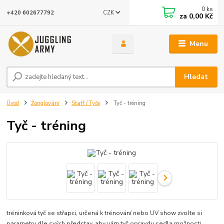
0
ks
CZK
+420 602677792
za
0,00 Kč
Menu
Hledat
Úvod
Žonglování
Staff / Tyče
Tyč - tréning
Tyč - tréning
tréninková tyč se střapci, určená k trénování nebo UV show zvolte si
parametry dle svých představ, aby vám tyč opravdu sedla možnosti