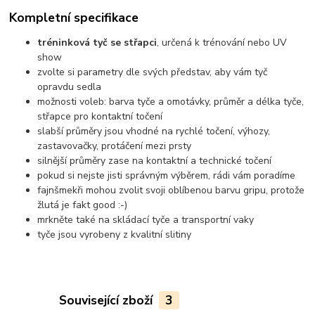
Kompletní specifikace
tréninková tyč se střapci
, určená k trénování nebo UV
show
zvolte si parametry dle svých představ, aby vám tyč
opravdu sedla
možnosti voleb: barva tyče a omotávky, průměr a délka tyče,
střapce pro kontaktní točení
slabší průměry jsou vhodné na rychlé točení, výhozy,
zastavovačky, protáčení mezi prsty
silnější průměry zase na kontaktní a technické točení
pokud si nejste jisti správným výběrem, rádi vám poradíme
fajnšmekři mohou zvolit svoji oblíbenou barvu gripu, protože
žlutá je fakt good :-)
mrkněte také na skládací tyče a transportní vaky
tyče jsou vyrobeny z kvalitní slitiny
Související zboží
3