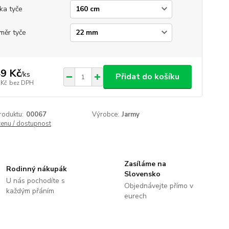
ka tyče
měr tyče
9 Kč
/
ks
Přidat do košíku
 Kč
bez DPH
roduktu:
00067
Výrobce:
Jarmy
cenu / dostupnost
Zasíláme na
Rodinný nákupák
Slovensko
U nás pochodíte s
Objednávejte přímo v
každým přáním
eurech