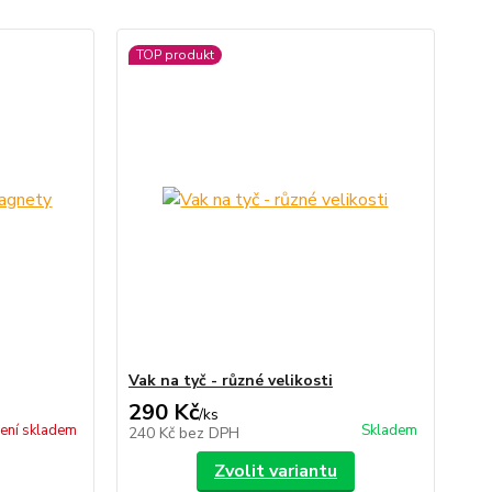
TOP produkt
Vak na tyč - různé velikosti
290 Kč
/
ks
ení skladem
Skladem
240 Kč
bez DPH
Zvolit variantu