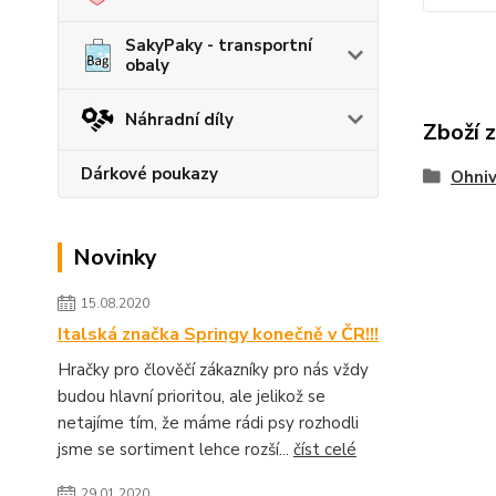
SakyPaky - transportní
obaly
Náhradní díly
Zboží 
Dárkové poukazy
Ohniv
Novinky
15.08.2020
Italská značka Springy konečně v ČR!!!
Hračky pro člověčí zákazníky pro nás vždy
budou hlavní prioritou, ale jelikož se
netajíme tím, že máme rádi psy rozhodli
jsme se sortiment lehce rozší...
číst celé
29.01.2020