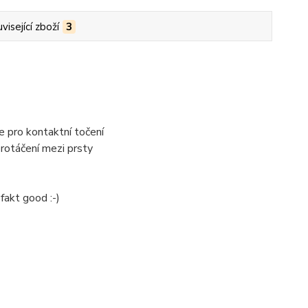
visející zboží
3
e pro kontaktní točení
protáčení mezi prsty
fakt good :-)