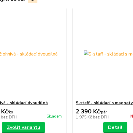
ivá - skládací dvoudílná
S-staff - skládací s magnety
 Kč
2 390 Kč
/
ks
/
pár
Skladem
N
č
bez DPH
1 975 Kč
bez DPH
Zvolit variantu
Detail