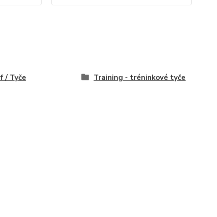
f / Tyče
Training - tréninkové tyče