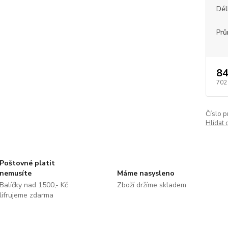
Dél
Prů
84
702
Číslo p
Hlídat 
Poštovné platit
nemusíte
Máme nasysleno
Balíčky nad 1500,- Kč
Zboží držíme skladem
lifrujeme zdarma