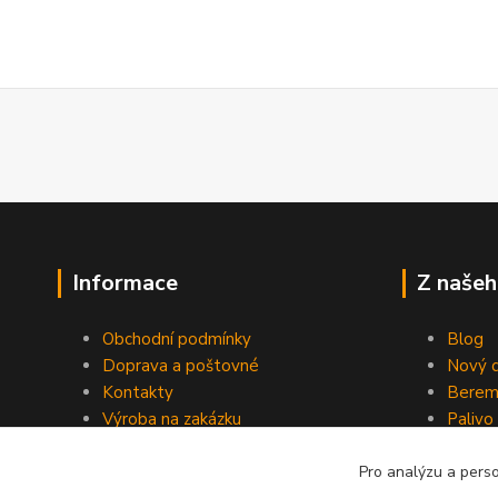
Informace
Z našeh
Obchodní podmínky
Blog
Doprava a poštovné
Nový d
Kontakty
Berem
Výroba na zakázku
Palivo
Kevlarové sedmero
Pro analýzu a pers