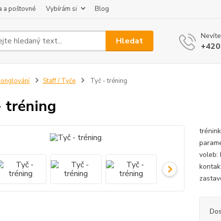
 a poštovné
Vybírám si
Blog
Nevíte
Hledat
+420
onglování
Staff / Tyče
Tyč - tréning
- tréning
trénin
parame
voleb:
kontak
zastavo
Dos