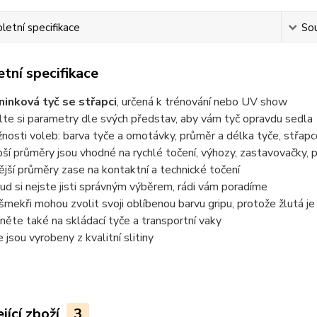
etní specifikace
Sou
tní specifikace
ninková tyč se střapci
, určená k trénování nebo UV show
lte si parametry dle svých představ, aby vám tyč opravdu sedla
nosti voleb: barva tyče a omotávky, průměr a délka tyče, střapc
bší průměry jsou vhodné na rychlé točení, výhozy, zastavovačky, 
nější průměry zase na kontaktní a technické točení
ud si nejste jisti správným výběrem, rádi vám poradíme
nšmekři mohou zvolit svoji oblíbenou barvu gripu, protože žlutá je 
něte také na skládací tyče a transportní vaky
e jsou vyrobeny z kvalitní slitiny
jící zboží
3