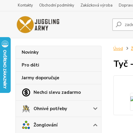
Kontakty
Obchodní podmínky
Zakázková výroba
Doprava
Úvod
Ž
Novinky
Tyč 
Pro děti
Jarmy doporučuje
Nechci slevu zadarmo
Ohnivé potřeby
Žonglování