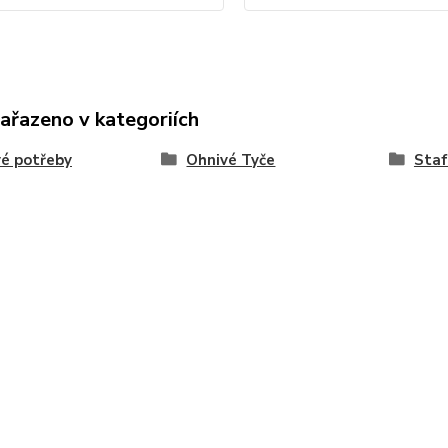
zařazeno v kategoriích
é potřeby
Ohnivé Tyče
Staf