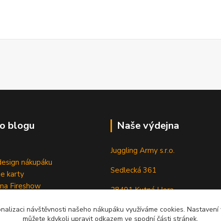
o blogu
Naše výdejna
Juggling Army s.r.o.
esign nákupáku
Sedlecká 361
e karty
 na Fireshow
28401 Kutná Hora
onalizaci návštěvnosti našeho nákupáku využíváme cookies. Nastavení v
můžete kdykoli upravit odkazem ve spodní části stránek.