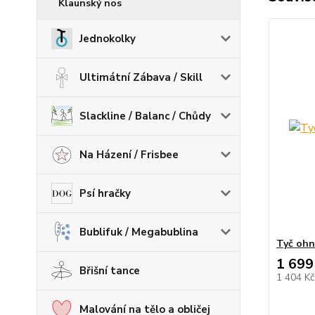
Klaunský nos
Jednokolky
Ultimátní Zábava / Skill
Slackline / Balanc / Chůdy
Na Házení / Frisbee
Psí hračky
Bublifuk / Megabublina
Tyč ohn
1 699
Břišní tance
1 404 K
Malování na tělo a obličej