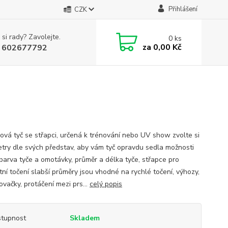
Přihlášení
CZK
 si rady? Zavolejte.
0
ks
za
0,00 Kč
 602677792
ková tyč se střapci, určená k trénování nebo UV show zvolte si
try dle svých představ, aby vám tyč opravdu sedla možnosti
 barva tyče a omotávky, průměr a délka tyče, střapce pro
tní točení slabší průměry jsou vhodné na rychlé točení, výhozy,
vačky, protáčení mezi prs...
celý popis
tupnost
Skladem