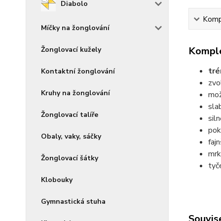
Diabolo
Kompl
Míčky na žonglování
Komple
Žonglovací kužely
tré
Kontaktní žonglování
zvo
Kruhy na žonglování
mož
sla
Žonglovací talíře
sil
pok
Obaly, vaky, sáčky
faj
mrk
Žonglovací šátky
tyč
Klobouky
Gymnastická stuha
Souvise