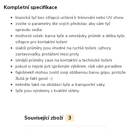
Kompletní specifikace
klasická tyč bez střapců určená k trénování nebo UV show
zvolte si parametry dle svých představ, aby vám tyč
opravdu sedla
možnosti voleb: barva tyče a omotávky, průměr a délka tyče,
střapce pro kontaktní točení
slabší průměry jsou vhodné na rychlé točení, výhozy,
zastavovačky, protáčení mezi prsty
silnější průměry zase na kontaktní a technické točení
pokud si nejste jisti správným výběrem, rádi vám poradíme
fajnšmekři mohou zvolit svoji oblíbenou barvu gripu, protože
žlutá je fakt good :-)
mrkněte také na skládací tyče a transportní vaky
tyče jsou vyrobeny z kvalitní slitiny
Související zboží
3