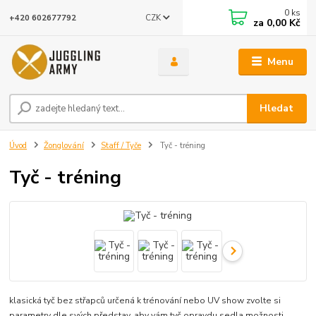
0
ks
CZK
+420 602677792
za
0,00 Kč
Menu
Hledat
Úvod
Žonglování
Staff / Tyče
Tyč - tréning
Tyč - tréning
klasická tyč bez střapců určená k trénování nebo UV show zvolte si
parametry dle svých představ, aby vám tyč opravdu sedla možnosti