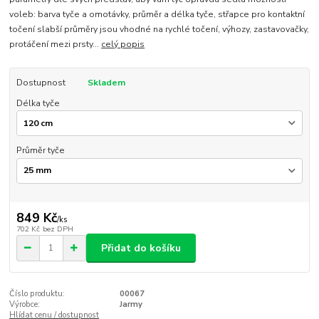
voleb: barva tyče a omotávky, průměr a délka tyče, střapce pro kontaktní
točení slabší průměry jsou vhodné na rychlé točení, výhozy, zastavovačky,
protáčení mezi prsty...
celý popis
Dostupnost
Skladem
Délka tyče
Průměr tyče
849 Kč
/
ks
702 Kč
bez DPH
Přidat do košíku
Číslo produktu:
00067
Výrobce:
Jarmy
Hlídat cenu / dostupnost