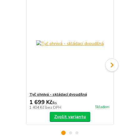
Tyč ohnivá - skládací dvoudílná
S-staff - sk
1 699 Kč
2 390 Kč
/
ks
Skladem
1 404 Kč
bez DPH
1 975 Kč
bez
Zvolit variantu