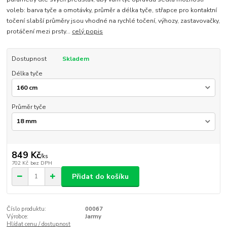
voleb: barva tyče a omotávky, průměr a délka tyče, střapce pro kontaktní
točení slabší průměry jsou vhodné na rychlé točení, výhozy, zastavovačky,
protáčení mezi prsty...
celý popis
Dostupnost
Skladem
Délka tyče
Průměr tyče
849 Kč
/
ks
702 Kč
bez DPH
Přidat do košíku
Číslo produktu:
00067
Výrobce:
Jarmy
Hlídat cenu / dostupnost