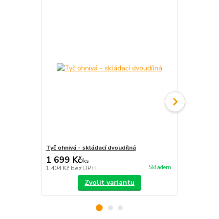
Tyč ohnivá - skládací dvoudílná
S-staff - sk
1 699 Kč
2 390 Kč
/
ks
Skladem
1 404 Kč
bez DPH
1 975 Kč
bez
Zvolit variantu