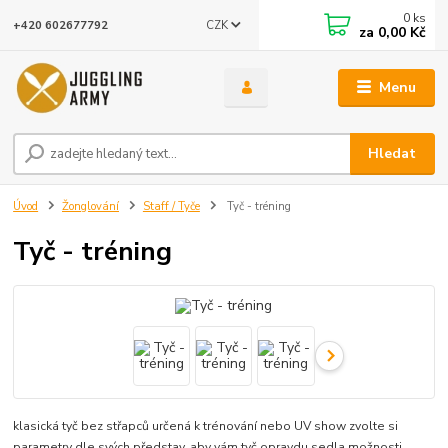
0
ks
CZK
+420 602677792
za
0,00 Kč
Menu
Hledat
Úvod
Žonglování
Staff / Tyče
Tyč - tréning
Tyč - tréning
klasická tyč bez střapců určená k trénování nebo UV show zvolte si
parametry dle svých představ, aby vám tyč opravdu sedla možnosti