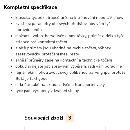
Kompletní specifikace
klasická tyč bez střapců určená k trénování nebo UV show
zvolte si parametry dle svých představ, aby vám tyč
opravdu sedla
možnosti voleb: barva tyče a omotávky, průměr a délka tyče,
střapce pro kontaktní točení
slabší průměry jsou vhodné na rychlé točení, výhozy,
zastavovačky, protáčení mezi prsty
silnější průměry zase na kontaktní a technické točení
pokud si nejste jisti správným výběrem, rádi vám poradíme
fajnšmekři mohou zvolit svoji oblíbenou barvu gripu, protože
žlutá je fakt good :-)
mrkněte také na skládací tyče a transportní vaky
tyče jsou vyrobeny z kvalitní slitiny
Související zboží
3