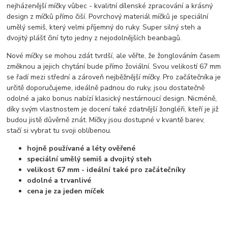
nejházenější míčky vůbec - kvalitní dílenské zpracování a krásný
design z míčků přímo čiší. Povrchový materiál míčků je speciální
umělý semiš, který velmi příjemný do ruky. Super silný steh a
dvojitý plášť činí tyto jedny z nejodolnějších beanbagů.
Nové míčky se mohou zdát tvrdší, ale věřte, že žonglováním časem
změknou a jejich chytání bude přímo žoviální. Svou velikostí 67 mm
se řadí mezi střední a zároveň nejběžnější míčky. Pro začátečníka je
určitě doporučujeme, ideálně padnou do ruky, jsou dostatečně
odolné a jako bonus nabízí klasický nestárnoucí design. Nicméně,
díky svým vlastnostem je docení také zdatnější žongléři, kteří je již
budou jistě důvěrně znát. Míčky jsou dostupné v kvantě barev,
stačí si vybrat tu svoji oblíbenou.
hojně používané a léty ověřené
speciální umělý semiš a dvojitý steh
velikost 67 mm - ideální také pro začátečníky
odolné a trvanlivé
cena je za jeden míček