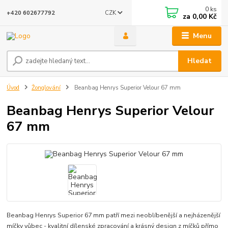
0
ks
CZK
+420 602677792
za
0,00 Kč
Menu
Hledat
Úvod
Žonglování
Beanbag Henrys Superior Velour 67 mm
Beanbag Henrys Superior Velour
67 mm
Beanbag Henrys Superior 67 mm patří mezi neoblíbenější a nejházenější
míčky vůbec - kvalitní dílenské zpracování a krásný design z míčků přímo