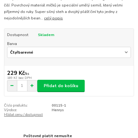
čiší. Povrchový materiál míčků je speciální umělý semiš, který velmi
příjemný do ruky. Super silný steh a dvojitý plášť činí tyto jedny z
nejodolnějších bean...
celý popis
Dostupnost
Skladem
Barva
229 Kč
/
ks
189 Kč
bez DPH
Přidat do košíku
Číslo produktu:
00115-1
Výrobce:
Henrys
Hlídat cenu / dostupnost
Poštovné platit nemusíte