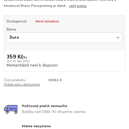
hmotnost Bravo Penspinning je dané...
celý popis
Dostupnost
Není skladem
Barva
359 Kč
/
ks
297 Kč
bez DPH
Momentálně není k dispozici
Číslo produktu:
00562-5
Hlídat cenu / dostupnost
Poštovné platit nemusíte
Balíčky nad 1500,- Kč lifrujeme zdarma
Máme nasysleno