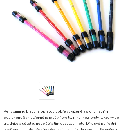
PenSpinning Bravo je opravdu dobře vyvážené a s originálním
designem. Samozřejmě je ideální pro twirling mezi prsty, takže vy se
uklidníte a učitelku nebo šéfa tím dost zaujmete. Díky své perfektní
vyváženosti bude učení nových triků a hraní jedna radost. Rozměry a