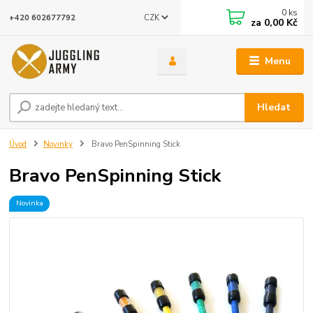
0
ks
CZK
+420 602677792
za
0,00 Kč
Menu
Hledat
Úvod
Novinky
Bravo PenSpinning Stick
Bravo PenSpinning Stick
Novinka