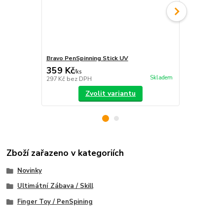
Bravo PenSpinning Stick UV
Begleri Fing
359 Kč
219 Kč
/
ks
/
ks
Skladem
297 Kč
bez DPH
181 Kč
bez 
Zvolit variantu
Zboží zařazeno v kategoriích
Novinky
Ultimátní Zábava / Skill
Finger Toy / PenSpining