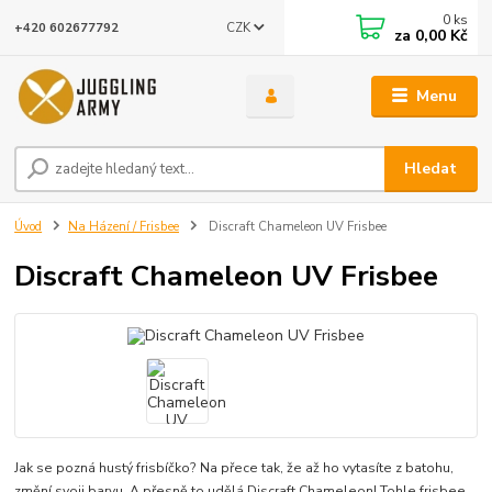
0
ks
CZK
+420 602677792
za
0,00 Kč
Menu
Hledat
Úvod
Na Házení / Frisbee
Discraft Chameleon UV Frisbee
Discraft Chameleon UV Frisbee
Jak se pozná hustý frisbíčko? Na přece tak, že až ho vytasíte z batohu,
změní svoji barvu. A přesně to udělá Discraft Chameleon! Tohle frisbee