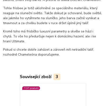
Tohle frisbee je totiž uklohněné ze speciálního materiálu, který
reaguje na sluneční světlo. Takže dokud je schované, bude světlé,
ale jakmile ho vytáhnete na sluníčko, jeho barva začně vynikat a
tmavnout a za chvilku budete v ruce držet úplně jiný talíř.
Kromě toho má frisbíčko luxusní parametry a skvěle se hází i
chytá. To vše ho předurčuje nejen k domácímu hazení, ale i ke
hraní Ultimate.
Pokud si chcete dobře zaházet a zároveň mít netradiční talíř,
rozhodně Chameleóna doporučujeme.
Související zboží
3
TOP produkt