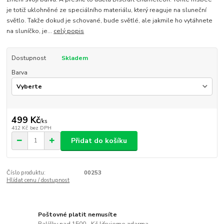
je totiž uklohněné ze speciálního materiálu, který reaguje na sluneční
světlo. Takže dokud je schované, bude světlé, ale jakmile ho vytáhnete
na sluníčko, je...
celý popis
Dostupnost
Skladem
Barva
499 Kč
/
ks
412 Kč
bez DPH
Přidat do košíku
Číslo produktu:
00253
Hlídat cenu / dostupnost
Poštovné platit nemusíte