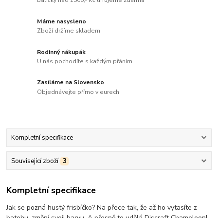
Balíčky nad 1500,- Kč lifrujeme zdarma
Máme nasysleno
Zboží držíme skladem
Rodinný nákupák
U nás pochodíte s každým přáním
Zasíláme na Slovensko
Objednávejte přímo v eurech
Kompletní specifikace
Související zboží
3
Kompletní specifikace
Jak se pozná hustý frisbíčko? Na přece tak, že až ho vytasíte z
batohu, změní svoji barvu. A přesně to udělá Discraft Chameleon!