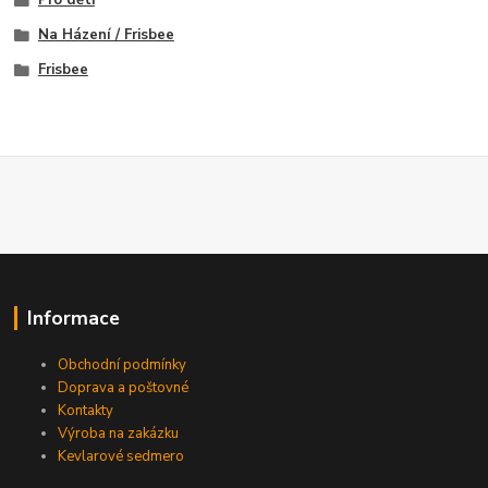
Pro děti
Na Házení / Frisbee
Frisbee
Informace
Obchodní podmínky
Doprava a poštovné
Kontakty
Výroba na zakázku
Kevlarové sedmero