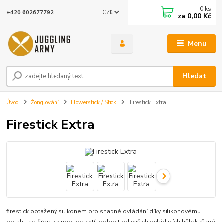
0
ks
CZK
+420 602677792
za
0,00 Kč
Menu
Hledat
Úvod
Žonglování
Flowerstick / Stick
Firestick Extra
Firestick Extra
firestick potažený silikonem pro snadné ovládání díky silikonovému
potahu se firestick nebude chtít odlepit od vašich ovládacích hůlek různé