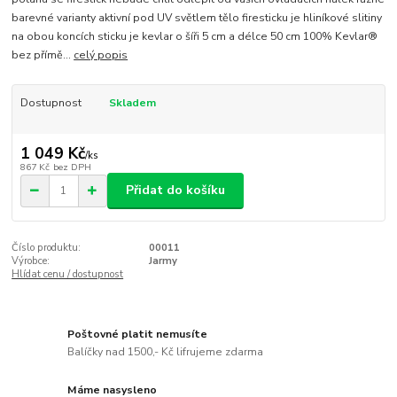
barevné varianty aktivní pod UV světlem tělo firesticku je hliníkové slitiny
na obou koncích sticku je kevlar o šíři 5 cm a délce 50 cm 100% Kevlar®
bez přímě...
celý popis
Dostupnost
Skladem
1 049 Kč
/
ks
867 Kč
bez DPH
Přidat do košíku
Číslo produktu:
00011
Výrobce:
Jarmy
Hlídat cenu / dostupnost
Poštovné platit nemusíte
Balíčky nad 1500,- Kč lifrujeme zdarma
Máme nasysleno