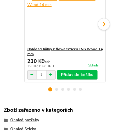
Ovládací hůlky k flowersticku FNG Wood 14
Ovládací hůl
mm
mm
230 Kč
299 Kč
/
pár
/
pá
Skladem
190 Kč
bez DPH
247 Kč
bez 
Přidat do košíku
Zboží zařazeno v kategoriích
Ohnivé potřeby
Ohnivé Sticky