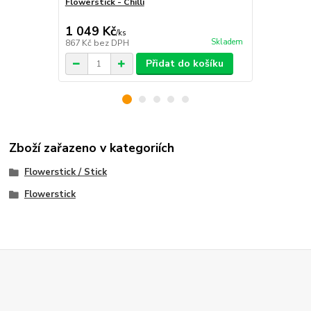
Flowerstick - Chilli
Flowerstick 
1 049 Kč
350 Kč
/
ks
/
ks
Skladem
867 Kč
bez DPH
289 Kč
bez 
Přidat do košíku
Zboží zařazeno v kategoriích
Flowerstick / Stick
Flowerstick