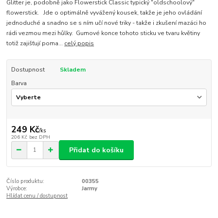
Glitter je, podobně jako Flowerstick Classic typický "oldschoolový"
flowerstick. Jde o optimálně vyvážený kousek, takže je jeho ovládání
jednoduché a snadno se s ním učí nové triky - takže i zkušení mazáci ho
rádi vezmou mezi hůlky. Gumové konce tohoto sticku ve tvaru květiny
totiž zajišťují poma...
celý popis
Dostupnost
Skladem
Barva
249 Kč
/
ks
206 Kč
bez DPH
Přidat do košíku
Číslo produktu:
00355
Výrobce:
Jarmy
Hlídat cenu / dostupnost