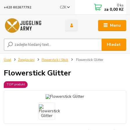
0
ks
CZK
+420 602677792
za
0,00 Kč
Menu
Hledat
Úvod
Žonglování
Flowerstick / Stick
Flowerstick Glitter
Flowerstick Glitter
TOP produkt