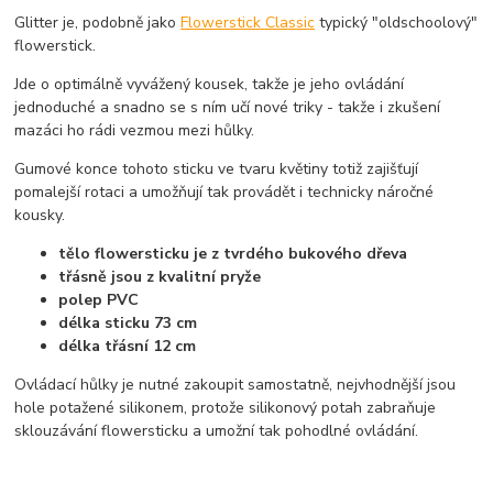
Glitter je, podobně jako
Flowerstick Classic
typický "oldschoolový"
flowerstick.
Jde o optimálně vyvážený kousek, takže je jeho ovládání
jednoduché a snadno se s ním učí nové triky - takže i zkušení
mazáci ho rádi vezmou mezi hůlky.
Gumové konce tohoto sticku ve tvaru květiny totiž zajišťují
pomalejší rotaci a umožňují tak provádět i technicky náročné
kousky.
tělo flowersticku je z tvrdého bukového dřeva
třásně jsou z kvalitní pryže
polep PVC
délka sticku 73 cm
délka třásní 12 cm
Ovládací hůlky je nutné zakoupit samostatně, nejvhodnější jsou
hole potažené silikonem, protože silikonový potah zabraňuje
sklouzávání flowersticku a umožní tak pohodlné ovládání.