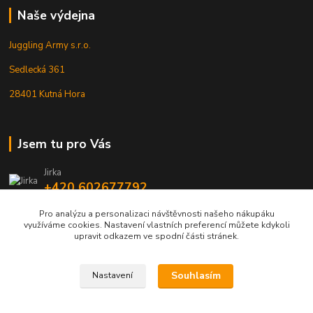
Naše výdejna
Juggling Army s.r.o.
Sedlecká 361
28401 Kutná Hora
Jsem tu pro Vás
Jirka
+420 602677792
Pro analýzu a personalizaci návštěvnosti našeho nákupáku
info@jarmy.cz
využíváme cookies. Nastavení vlastních preferencí můžete kdykoli
upravit odkazem ve spodní části stránek.
Souhlasím
Nastavení