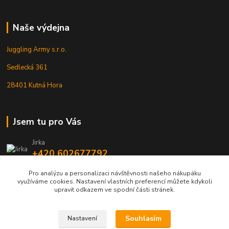
Naše výdejna
Juggling Army s.r.o.
Sedlecká 361
28401 Kutná Hora
Jsem tu pro Vás
Jirka
+420 602677792
Pro analýzu a personalizaci návštěvnosti našeho nákupáku
info@jarmy.cz
využíváme cookies. Nastavení vlastních preferencí můžete kdykoli
upravit odkazem ve spodní části stránek.
Souhlasím
Nastavení