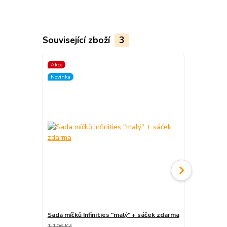
Související zboží
3
Akce
TOP produkt
Novinka
Sada míčků Infinities "malý" + sáček zdarma
Tri-It Pyra
1 196 Kč