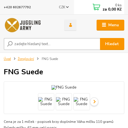
0
ks
CZK
+420 602677792
za
0,00 Kč
Menu
Hledat
Úvod
Žonglování
FNG Suede
FNG Suede
Cena je za 1 míček - popisek brzy doplníme Váha míčku 110 gramů
Průměr míčku: 62 mm
celý popis