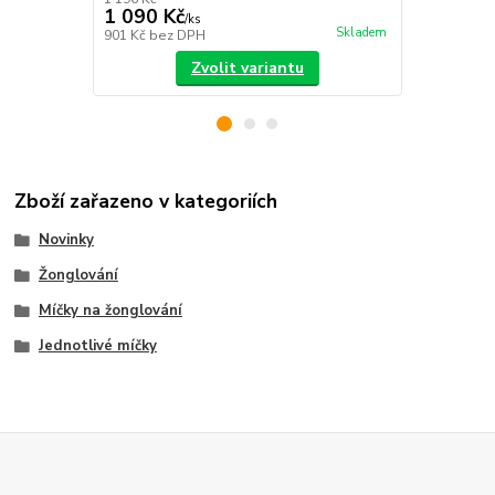
1 090 Kč
50 Kč
/
ks
/
ks
Skladem
901 Kč
bez DPH
41 Kč
bez D
Zvolit variantu
Zboží zařazeno v kategoriích
Novinky
Žonglování
Míčky na žonglování
Jednotlivé míčky