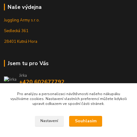
Naše výdejna
Juggling Army s.r.o.
Sedlecká 361
28401 Kutná Hora
Jsem tu pro Vás
Jirka
+420 602677792
Pro analýzu a personalizaci návštěvnosti našeho nákupáku
info@jarmy.cz
využíváme cookies. Nastavení vlastních preferencí můžete kdykoli
upravit odkazem ve spodní části stránek.
Souhlasím
Nastavení