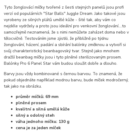
Tyto žonglovácí míčky tvořené z šesti stejných panelů jsou profi
verzí od populárních "Star Balls" Juggle Dream. Jako takové jsou
vyrobeny ze silných plátů umělé kůže - šité tak, aby vám co
nejdéle vydržely a proto jsou ideální pro venkovní žonglování....to
samozřejmě neznamená, že s nimi nemůžete zaházet doma nebo v
tělocvičně. Testováním jsme zjistili, že přibližně po týdnu
žonglování, házení, padání a sbírání balónky změknou a vytvoří si
svůj charakteristický beanbagovský tvar. Stejně jako mnohem
dražší beanbag míčky jsou i tyto plněné sterilizovaným prosem.
Balónky Pro 6 Panel Star vám budou sloužit dobře a dlouho.
Barvy jsou vždy kombinované s černou barvou. To znamená, že
pokud objednáte například modrou barvu, bude míček modročerný,
tak jako na obrázku.
průměr míčků: 69 mm
plněné prosem
kvalitní a silná umělá kůže
silný a odolný steh
váha jednoho míčku: 130 g
cena je za jeden míček