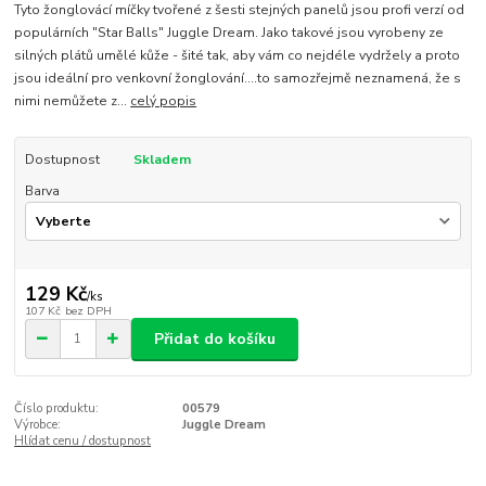
Tyto žonglovácí míčky tvořené z šesti stejných panelů jsou profi verzí od
populárních "Star Balls" Juggle Dream. Jako takové jsou vyrobeny ze
silných plátů umělé kůže - šité tak, aby vám co nejdéle vydržely a proto
jsou ideální pro venkovní žonglování....to samozřejmě neznamená, že s
nimi nemůžete z...
celý popis
Dostupnost
Skladem
Barva
129 Kč
/
ks
107 Kč
bez DPH
Přidat do košíku
Číslo produktu:
00579
Výrobce:
Juggle Dream
Hlídat cenu / dostupnost