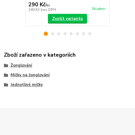
290 Kč
440 Kč
/
ks
/
ks
Skladem
240 Kč
bez DPH
364 Kč
bez 
Zvolit variantu
Zboží zařazeno v kategoriích
Žonglování
Míčky na žonglování
Jednotlivé míčky