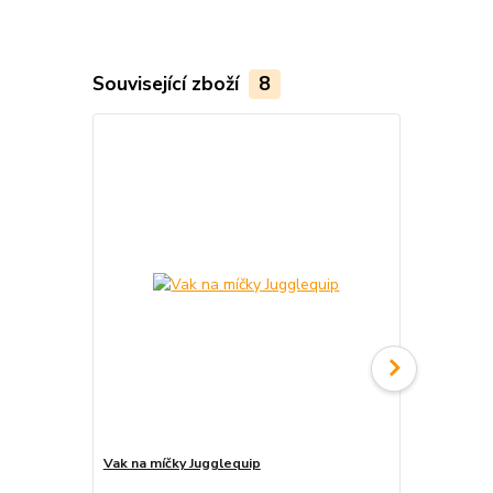
Související zboží
8
Vak na míčky Jugglequip
Vak na ohniv