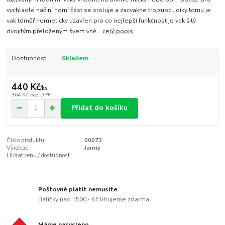
vychladlé náčiní horní část se sroluje a zacvakne trojzubci, díky tomu je
vak téměř hermeticky uzavřen pro co nejlepší funkčnost je vak šitý
dvojítým přeloženým švem vně...
celý popis
Dostupnost
Skladem
440 Kč
/
ks
364 Kč
bez DPH
Přidat do košíku
Číslo produktu:
00073
Výrobce:
Jarmy
Hlídat cenu / dostupnost
Poštovné platit nemusíte
Balíčky nad 1500,- Kč lifrujeme zdarma
Máme nasysleno