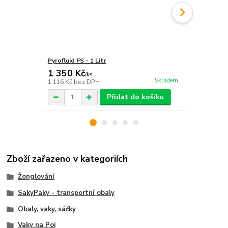
Pyrofluid FS - 1 Litr
Pyrofluid P2 
1 350 Kč
1 190 Kč
/
ks
Skladem
1 116 Kč
bez DPH
983 Kč
bez 
Přidat do košíku
Zboží zařazeno v kategoriích
Žonglování
SakyPaky - transportní obaly
Obaly, vaky, sáčky
Vaky na Poi