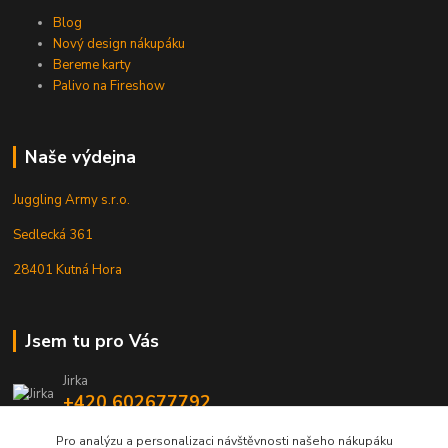
Blog
Nový design nákupáku
Bereme karty
Palivo na Fireshow
Naše výdejna
Juggling Army s.r.o.
Sedlecká 361
28401 Kutná Hora
Jsem tu pro Vás
Jirka
+420 602677792
Pro analýzu a personalizaci návštěvnosti našeho nákupáku
info@jarmy.cz