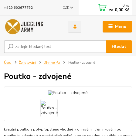
0
ks
CZK
+420 602677792
za
0,00 Kč
Menu
Hledat
Úvod
Žonglování
Ohnivé Poi
Poutko - zdvojené
Poutko - zdvojené
kvalitní poutko z polypropylenu vhodné k ohnivým i tréninkovým poi
poutko je zdvojené a dostatečně velké, aby se snadno navléklo na prsty