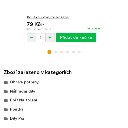
Poutko - dvojité kožené
Kožené pout
79 Kč
55 Kč
/
ks
/
ks
Skladem
65 Kč
bez DPH
45 Kč
bez D
Přidat do košíku
Zboží zařazeno v kategoriích
Ohnivé potřeby
Náhradní díly
Poi / Na točení
Poutka
Díly Poi