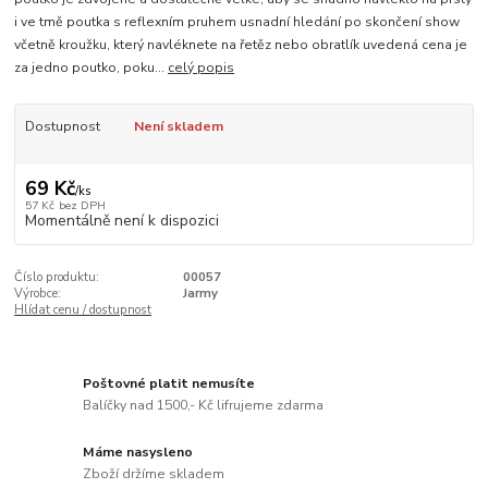
i ve tmě poutka s reflexním pruhem usnadní hledání po skončení show
včetně kroužku, který navléknete na řetěz nebo obratlík uvedená cena je
za jedno poutko, poku...
celý popis
Dostupnost
Není skladem
69 Kč
/
ks
57 Kč
bez DPH
Momentálně není k dispozici
Číslo produktu:
00057
Výrobce:
Jarmy
Hlídat cenu / dostupnost
Poštovné platit nemusíte
Balíčky nad 1500,- Kč lifrujeme zdarma
Máme nasysleno
Zboží držíme skladem