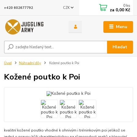
0
ks
CZK
+420 602677792
za
0,00 Kč
Menu
Hledat
Úvod
Náhradní díly
Kožené poutko k Poi
Kožené poutko k Poi
kvalitní kožené poutko vhodné k ohnivým i tréninkovým poi jelikož se
jedná o pravou kůži charakteristickou na různorodost znaků a tónování,