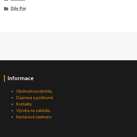
Díly Poi
Informace
Obchodní podmínky
Doprava a poštovné
Kontakty
Výroba na zakázku
Kevlarové sedmero