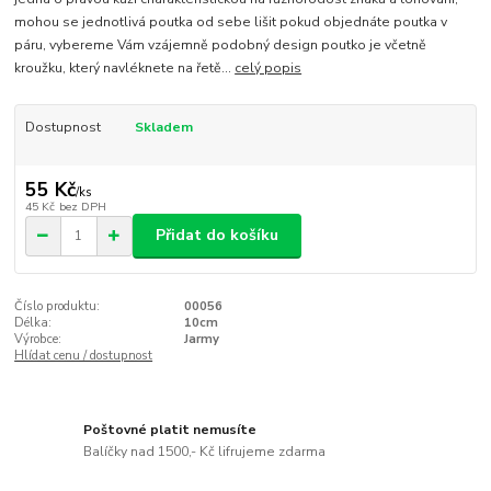
mohou se jednotlivá poutka od sebe lišit pokud objednáte poutka v
páru, vybereme Vám vzájemně podobný design poutko je včetně
kroužku, který navléknete na řetě...
celý popis
Dostupnost
Skladem
55 Kč
/
ks
45 Kč
bez DPH
Přidat do košíku
Číslo produktu:
00056
Délka:
10cm
Výrobce:
Jarmy
Hlídat cenu / dostupnost
Poštovné platit nemusíte
Balíčky nad 1500,- Kč lifrujeme zdarma