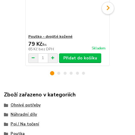
Poutko - dvojité kožené
Poutko - zd
79 Kč
69 Kč
/
ks
/
ks
Skladem
65 Kč
bez DPH
57 Kč
bez D
Přidat do košíku
Zboží zařazeno v kategoriích
Ohnivé potřeby
Náhradní díly
Poi / Na točení
Poutka