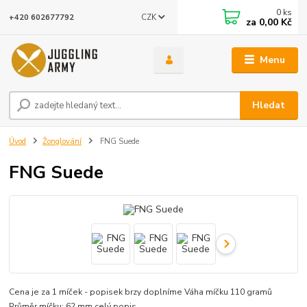
0
ks
CZK
+420 602677792
za
0,00 Kč
Menu
Hledat
Úvod
Žonglování
FNG Suede
FNG Suede
Cena je za 1 míček - popisek brzy doplníme Váha míčku 110 gramů
Průměr míčku: 62 mm
celý popis