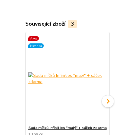
Související zboží
3
Akce
TOP produkt
Novinka
Sada míčků Infinities "malý" + sáček zdarma
Tri-It Pyra
1 196 Kč