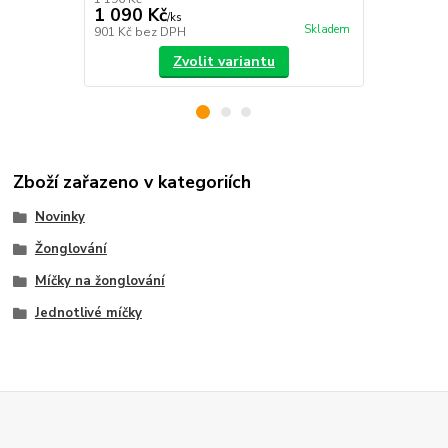
1 090 Kč
50 Kč
/
ks
/
ks
Skladem
901 Kč
bez DPH
41 Kč
bez D
Zvolit variantu
Zboží zařazeno v kategoriích
Novinky
Žonglování
Míčky na žonglování
Jednotlivé míčky