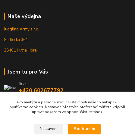
Naše výdejna
Juggling Army s.r.o.
Sedlecká 361
28401 Kutná Hora
Jsem tu pro Vás
Jirka
+420 602677792
Pro analýzu a personalizaci návštěvnosti našeho nákupáku
info@jarmy.cz
využíváme cookies. Nastavení vlastních preferencí můžete kdykoli
upravit odkazem ve spodní části stránek.
Souhlasím
Nastavení