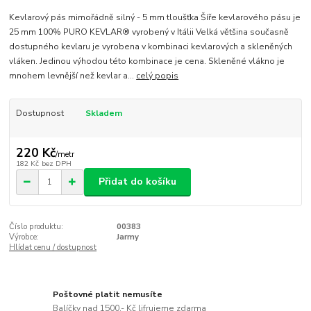
Kevlarový pás mimořádně silný - 5 mm tloušťka Šíře kevlarového pásu je
25 mm 100% PURO KEVLAR® vyrobený v Itálii Velká většina současně
dostupného kevlaru je vyrobena v kombinaci kevlarových a skleněných
vláken. Jedinou výhodou této kombinace je cena. Skleněné vlákno je
mnohem levnější než kevlar a...
celý popis
Dostupnost
Skladem
220 Kč
/
metr
182 Kč
bez DPH
Přidat do košíku
Číslo produktu:
00383
Výrobce:
Jarmy
Hlídat cenu / dostupnost
Poštovné platit nemusíte
Balíčky nad 1500,- Kč lifrujeme zdarma