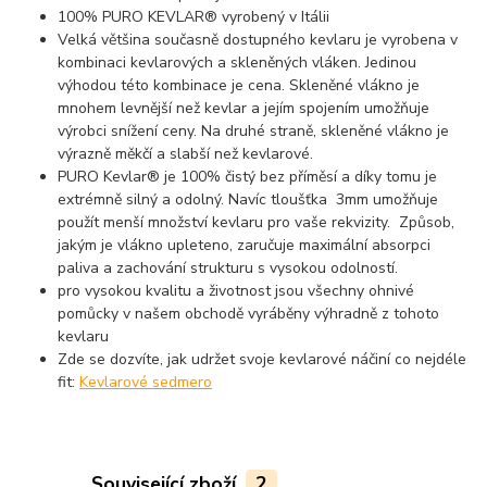
100% PURO KEVLAR® vyrobený v Itálii
Velká většina současně dostupného kevlaru je vyrobena v
kombinaci kevlarových a skleněných vláken. Jedinou
výhodou této kombinace je cena. Skleněné vlákno je
mnohem levnější než kevlar a jejím spojením umožňuje
výrobci snížení ceny. Na druhé straně, skleněné vlákno je
výrazně měkčí a slabší než kevlarové.
PURO Kevlar® je 100% čistý bez příměsí a díky tomu je
extrémně silný a odolný. Navíc tloušťka 3mm umožňuje
použít menší množství kevlaru pro vaše rekvizity. Způsob,
jakým je vlákno upleteno, zaručuje maximální absorpci
paliva a zachování strukturu s vysokou odolností.
pro vysokou kvalitu a životnost jsou všechny ohnivé
pomůcky v našem obchodě vyráběny výhradně z tohoto
kevlaru
Zde se dozvíte, jak udržet svoje kevlarové náčiní co nejdéle
fit:
Kevlarové sedmero
Související zboží
2