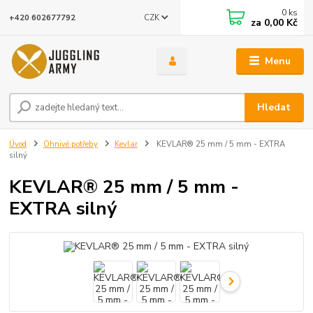
0
ks
CZK
+420 602677792
za
0,00 Kč
Menu
Hledat
Úvod
Ohnivé potřeby
Kevlar
KEVLAR® 25 mm / 5 mm - EXTRA
silný
KEVLAR® 25 mm / 5 mm -
EXTRA silný