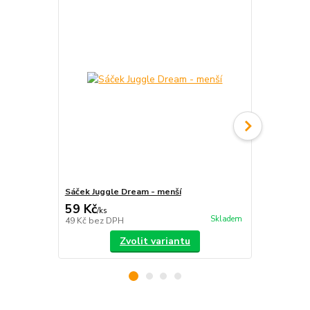
Sáček Juggle Dream - menší
Sáček na míč
59 Kč
179 Kč
/
ks
/
ks
Skladem
49 Kč
bez DPH
148 Kč
bez 
Zvolit variantu