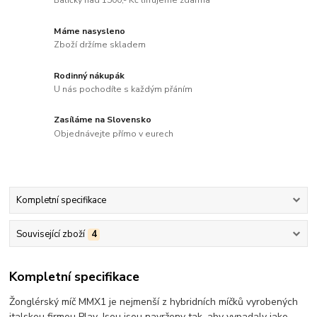
Balíčky nad 1500,- Kč lifrujeme zdarma
Máme nasysleno
Zboží držíme skladem
Rodinný nákupák
U nás pochodíte s každým přáním
Zasíláme na Slovensko
Objednávejte přímo v eurech
Kompletní specifikace
Související zboží
4
Kompletní specifikace
Žonglérský míč MMX1 je nejmenší z hybridních míčků vyrobených
italskou firmou Play. Jsou jsou navrženy tak, aby vypadaly jako