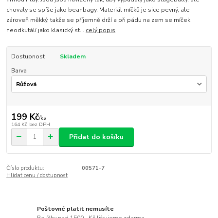
chovaly se spíše jako beanbagy. Materiál míčků je sice pevný, ale
zároveň měkký, takže se příjemně drží a při pádu na zem se míček
neodkutálí jako klasický st...
celý popis
Dostupnost
Skladem
Barva
199 Kč
/
ks
164 Kč
bez DPH
Přidat do košíku
Číslo produktu:
00571-7
Hlídat cenu / dostupnost
Poštovné platit nemusíte