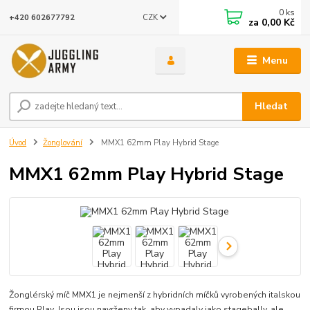
0
ks
CZK
+420 602677792
za
0,00 Kč
Menu
Hledat
Úvod
Žonglování
MMX1 62mm Play Hybrid Stage
MMX1 62mm Play Hybrid Stage
Žonglérský míč MMX1 je nejmenší z hybridních míčků vyrobených italskou
firmou Play. Jsou jsou navrženy tak, aby vypadaly jako stagebally, ale