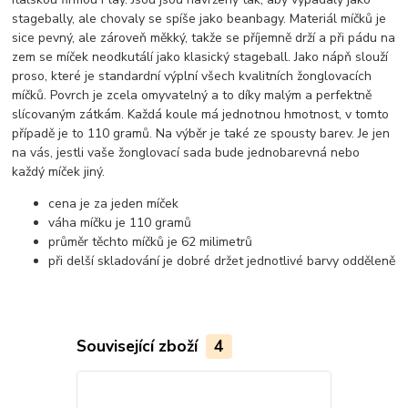
stagebally, ale chovaly se spíše jako beanbagy. Materiál míčků je
sice pevný, ale zároveň měkký, takže se příjemně drží a při pádu na
zem se míček neodkutálí jako klasický stageball. Jako nápň slouží
proso, které je standardní výplní všech kvalitních žonglovacích
míčků. Povrch je zcela omyvatelný a to díky malým a perfektně
slícovaným zátkám. Každá koule má jednotnou hmotnost, v tomto
případě je to 110 gramů. Na výběr je také ze spousty barev. Je jen
na vás, jestli vaše žonglovací sada bude jednobarevná nebo
každý míček jiný.
cena je za jeden míček
váha míčku je 110 gramů
průměr těchto míčků je 62 milimetrů
při delší skladování je dobré držet jednotlivé barvy odděleně
Související zboží
4