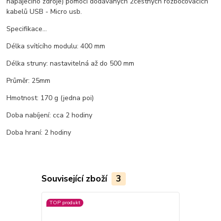
napájecího zdroje) pomocí dodávaných 2cestných rozbočovacích
kabelů USB - Micro usb.
Specifikace...
Délka svítícího modulu: 400 mm
Délka struny: nastavitelná až do 500 mm
Průměr: 25mm
Hmotnost: 170 g (jedna poi)
Doba nabíjení: cca 2 hodiny
Doba hraní: 2 hodiny
Související zboží
3
TOP produkt
Doprava ZD