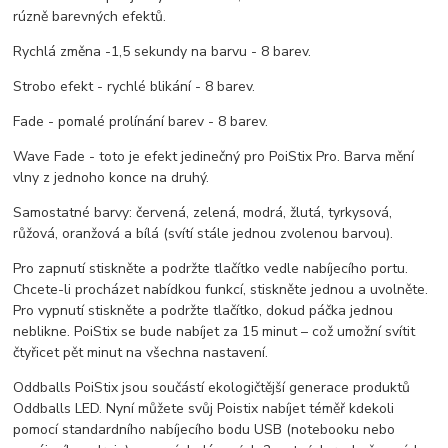
rúzně barevných efektů.
Rychlá změna -1,5 sekundy na barvu - 8 barev.
Strobo efekt - rychlé blikání - 8 barev.
Fade - pomalé prolínání barev - 8 barev.
Wave Fade - toto je efekt jedinečný pro PoiStix Pro. Barva mění
vlny z jednoho konce na druhý.
Samostatné barvy: červená, zelená, modrá, žlutá, tyrkysová,
růžová, oranžová a bílá (svítí stále jednou zvolenou barvou).
Pro zapnutí stiskněte a podržte tlačítko vedle nabíjecího portu.
Chcete-li procházet nabídkou funkcí, stiskněte jednou a uvolněte.
Pro vypnutí stiskněte a podržte tlačítko, dokud páčka jednou
neblikne. PoiStix se bude nabíjet za 15 minut – což umožní svítit
čtyřicet pět minut na všechna nastavení.
Oddballs PoiStix jsou součástí ekologičtější generace produktů
Oddballs LED. Nyní můžete svůj Poistix nabíjet téměř kdekoli
pomocí standardního nabíjecího bodu USB (notebooku nebo