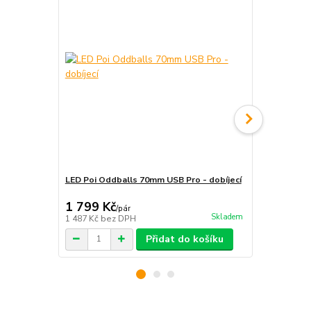
LED Poi Oddballs 70mm USB Pro - dobíjecí
Lightrix 144
1 799 Kč
29 900 
/
pár
Skladem
1 487 Kč
bez DPH
24 711 Kč
be
Přidat do košíku