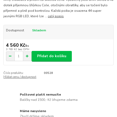
dotek příjemnou šňůrkou Cole, otočnými obratlíky, aby se točení bylo
příjemné a plně pod kontrolou. Každá poika je osazena 44 super
jasnými RGB LED, které lze ...
celý popis
Dostupnost
Skladem
4 560 Kč
/
ks
3 769 Kč
bez DPH
Přidat do košíku
Číslo produktu:
00528
Hlídat cenu / dostupnost
Poštovné platit nemusíte
Balíčky nad 1500,- Kč lifrujeme zdarma
Máme nasysleno
Zboží držíme skladem