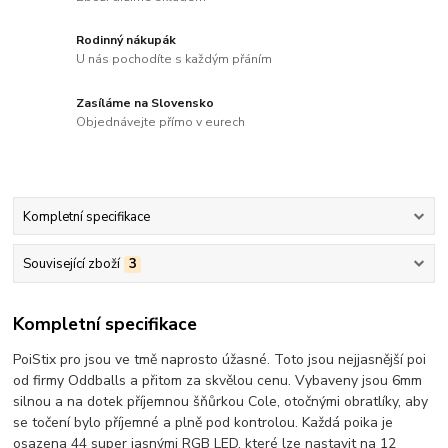
Rodinný nákupák
U nás pochodíte s každým přáním
Zasíláme na Slovensko
Objednávejte přímo v eurech
Kompletní specifikace
Související zboží
3
Kompletní specifikace
PoiStix pro jsou ve tmě naprosto úžasné. Toto jsou nejjasnější poi
od firmy Oddballs a přitom za skvělou cenu. Vybaveny jsou 6mm
silnou a na dotek příjemnou šňůrkou Cole, otočnými obratlíky, aby
se točení bylo příjemné a plně pod kontrolou. Každá poika je
osazena 44 super jasnými RGB LED, které lze nastavit na 12