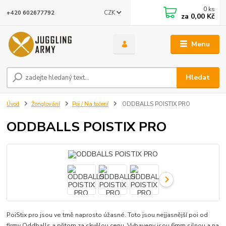
0
ks
CZK
+420 602677792
za
0,00 Kč
Menu
Hledat
Úvod
Žonglování
Poi / Na točení
ODDBALLS POISTIX PRO
ODDBALLS POISTIX PRO
PoiStix pro jsou ve tmě naprosto úžasné. Toto jsou nejjasnější poi od
firmy Oddballs a přitom za skvělou cenu. Vybaveny jsou 6mm silnou a na