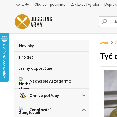
Kontakty
Obchodní podmínky
Zakázková výroba
Doprava
Úvod
Ž
Novinky
Tyč 
Pro děti
Jarmy doporučuje
Nechci slevu zadarmo
Ohnivé potřeby
Žonglování