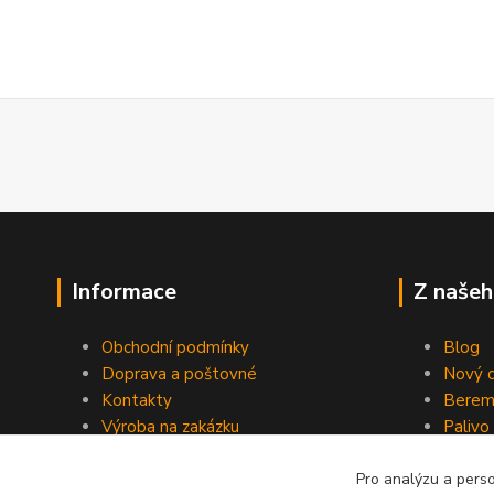
Informace
Z našeh
Obchodní podmínky
Blog
Doprava a poštovné
Nový d
Kontakty
Berem
Výroba na zakázku
Palivo
Kevlarové sedmero
Pro analýzu a pers