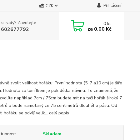
Přihlášení
CZK
 si rady? Zavolejte.
0
ks
za
0,00 Kč
 602677792
ávně zvolit velikost hořáku: První hodnota (5, 7 a10 cm) je šíře
u. Hodnota za lomítkem je pak délka návinu. To znamená, že
zvolíte například 7cm / 75cm budete mít na tyči hořák široký 7
etrů a bude namotaný ze 75 centimetrů dlouhého pásu. Od
ti hořáku se odvíjí velik...
celý popis
tupnost
Skladem