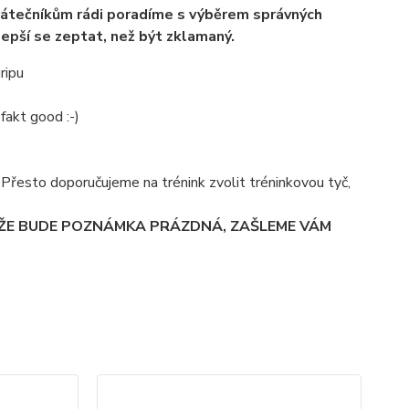
átečníkům rádi poradíme s výběrem správných
lepší se zeptat, než být zklamaný.
ripu
fakt good :-)
á. Přesto doporučujeme na trénink zvolit tréninkovou tyč,
 ŽE BUDE POZNÁMKA PRÁZDNÁ, ZAŠLEME VÁM
TO