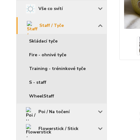
Vše co svítí
Staff / Tyče
Skládací tyče
Fire - ohnivé tyče
Training - tréninkové tyče
S - staff
WheelStaff
Poi / Na točení
Flowerstick / Stick