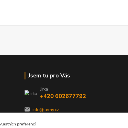
Jsem tu pro Vás
Jirka
+420 602677792
info@jarmy.cz
lastních preferencí