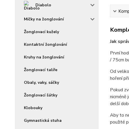
Diabolo
Kompl
Míčky na žonglování
Komple
Žonglovací kužely
Jak sprá
Kontaktní žonglování
První hod
Kruhy na žonglování
/ 75cm bu
Žonglovací talíře
Od veliko
hoření př
Obaly, vaky, sáčky
Pokud zvo
Žonglovací šátky
nicméně j
delší dob
Klobouky
Aby to ne
Gymnastická stuha
použité p