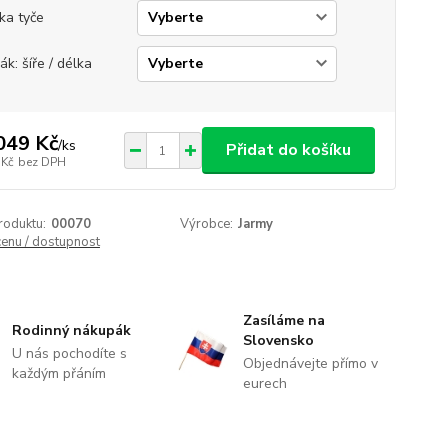
ka tyče
ák: šíře / délka
049 Kč
/
ks
Přidat do košíku
 Kč
bez DPH
roduktu:
00070
Výrobce:
Jarmy
cenu / dostupnost
Zasíláme na
Rodinný nákupák
Slovensko
U nás pochodíte s
Objednávejte přímo v
každým přáním
eurech