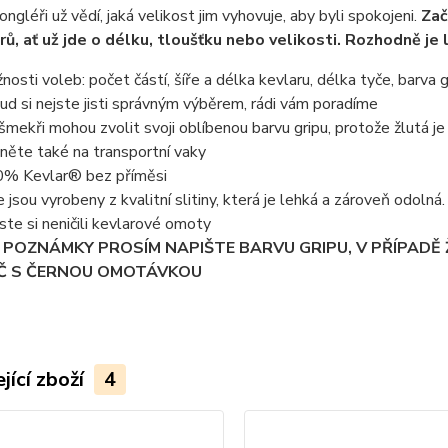
ongléři už vědí, jaká velikost jim vyhovuje, aby byli spokojeni.
Zač
ů, ať už jde o délku, tloušťku nebo velikosti. Rozhodně je 
nosti voleb: počet částí, šíře a délka kevlaru, délka tyče, barva g
ud si nejste jisti správným výběrem, rádi vám poradíme
nšmekři mohou zvolit svoji oblíbenou barvu gripu, protože žlutá je 
něte také na transportní vaky
% Kevlar® bez příměsi
e jsou vyrobeny z kvalitní slitiny, která je lehká a zároveň odoln
ste si neničili kevlarové omoty
 POZNÁMKY PROSÍM NAPIŠTE BARVU GRIPU, V PŘÍPADĚ
Č S ČERNOU OMOTÁVKOU
jící zboží
4