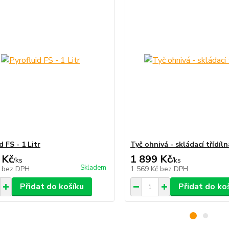
d FS - 1 Litr
Tyč ohnivá - skládací třídíln
 Kč
1 899 Kč
/
ks
/
ks
Skladem
č
bez DPH
1 569 Kč
bez DPH
Přidat do košíku
Přidat do ko