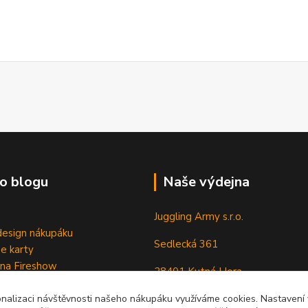
o blogu
Naše výdejna
Juggling Army s.r.o.
esign nákupáku
Sedlecká 361
e karty
 na Fireshow
28401 Kutná Hora
onalizaci návštěvnosti našeho nákupáku využíváme cookies. Nastavení v