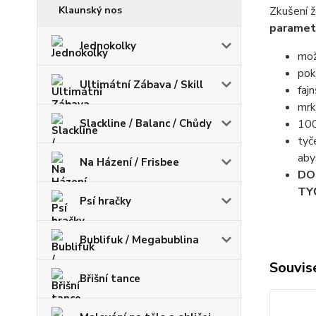
Klaunský nos
Zkušení ž
parametr
Jednokolky
mož
pok
Ultimátní Zábava / Skill
faj
mrk
Slackline / Balanc / Chůdy
100
tyč
aby
Na Házení / Frisbee
DO
TY
Psí hračky
Bublifuk / Megabublina
Souvise
Břišní tance