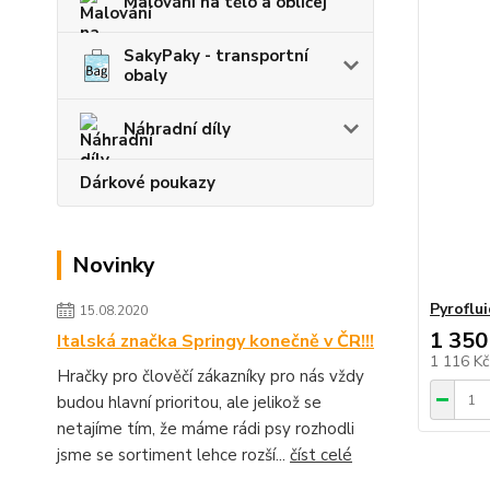
Malování na tělo a obličej
SakyPaky - transportní
obaly
Náhradní díly
Dárkové poukazy
Novinky
Pyroflui
15.08.2020
1 350
Italská značka Springy konečně v ČR!!!
1 116 K
Hračky pro člověčí zákazníky pro nás vždy
budou hlavní prioritou, ale jelikož se
netajíme tím, že máme rádi psy rozhodli
jsme se sortiment lehce rozší...
číst celé