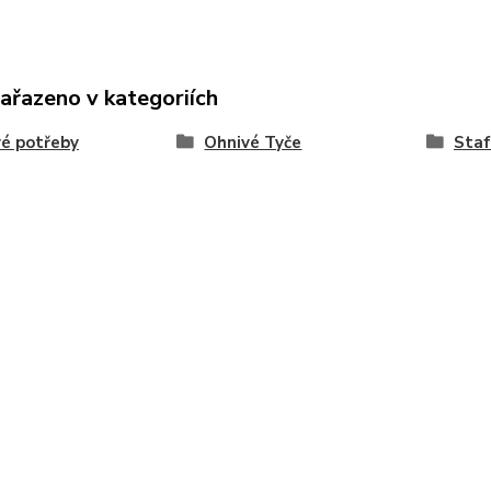
zařazeno v kategoriích
é potřeby
Ohnivé Tyče
Staf