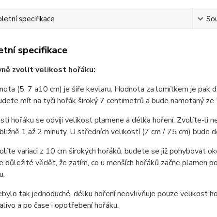
etní specifikace
Sou
tní specifikace
vně zvolit velikost hořáku:
nota (5, 7 a10 cm) je šíře kevlaru. Hodnota za lomítkem je pak 
dete mít na tyči hořák široký 7 centimetrů a bude namotaný ze
sti hořáku se odvíjí velikost plamene a délka hoření. Zvolíte-li
ibližně 1 až 2 minuty. U středních velikostí (7 cm / 75 cm) bude 
líte variaci z 10 cm širokých hořáků, budete se již pohybovat oko
e důležité vědět, že zatím, co u menších hořáků začne plamen p
u.
bylo tak jednoduché, délku hoření neovlivňuje pouze velikost hoř
alivo a po čase i opotřebení hořáku.