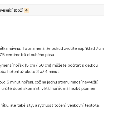
visející zboží
4
délka návinu. To znamená, že pokud zvolíte například 7cm
 75 centimetrů dlouhého pásu.
 nejmenší hořák (5 cm / 50 cm) můžete počítat s délkou
doba hoření už okolo 3 až 4 minut.
lo 5 minut hoření, což na jednu stranu mnozí nevyužijí,
o určité době skomírat, větší hořák má hezký plamen
áku, ale také styl a rychlost točení, venkovní teplota,