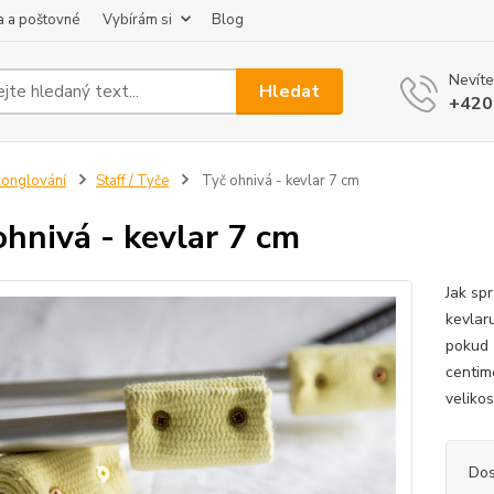
 a poštovné
Vybírám si
Blog
Nevíte
Hledat
+420
onglování
Staff / Tyče
Tyč ohnivá - kevlar 7 cm
ohnivá - kevlar 7 cm
Jak spr
kevlar
pokud 
centim
velikos
Dos