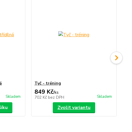
á
Tyč - tréning
Vak
849 Kč
2
/
ks
Skladem
Skladem
702 Kč
bez DPH
24
šíku
Zvolit variantu