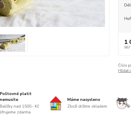
Dél
Hoř
1 
867
Číslo p
Hlídat 
Poštovné platit
nemusíte
Máme nasysleno
Balíčky nad 1500,- Kč
Zboží držíme skladem
lifrujeme zdarma