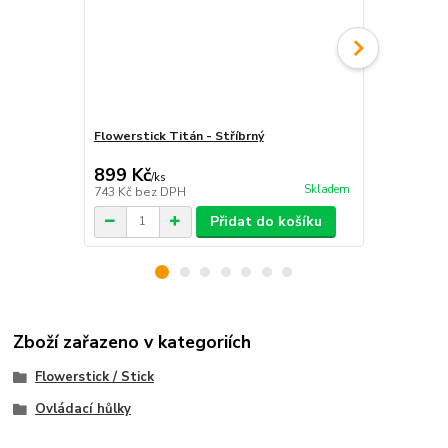
Flowerstick Titán - Stříbrný
Flowerstick -
899 Kč
999 Kč
/
ks
/
ks
Skladem
743 Kč
bez DPH
826 Kč
bez 
Přidat do košíku
Zboží zařazeno v kategoriích
Flowerstick / Stick
Ovládací hůlky