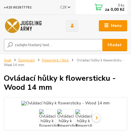
0
ks
CZK
+420 602677792
za
0,00 Kč
Menu
Hledat
Úvod
Žonglování
Flowerstick / Stick
Ovládací hůlky k flowersticku -
Wood 14 mm
Ovládací hůlky k flowersticku -
Wood 14 mm