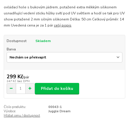
ovládací hole s bukovým jádrem, potažené extra měkkým silikonem
usnadňující vedení sticku hůlky svítí pod UV světlem a hodí se tak pro UV
show potažené 2 mm silným silikonem Délka: 50 cm Celkový průměr: 14
mm Uvedená cena je za 1 pár
celý popis
Dostupnost
Skladem
Barva
299 Kč
/
pár
247 Kč
bez DPH
Přidat do košíku
Číslo produktu:
00043-1
Výrobce:
Juggle Dream
Hlídat cenu / dostupnost