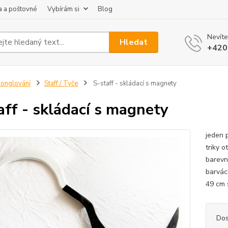
 a poštovné
Vybírám si
Blog
Nevíte
Hledat
+420
onglování
Staff / Tyče
S-staff - skládací s magnety
aff - skládací s magnety
jeden 
triky 
barevn
barvác
49 cm 
Dos