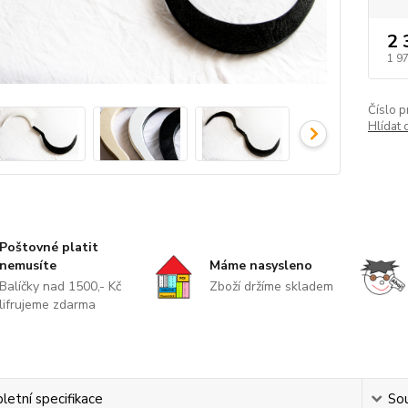
2 
1 9
Číslo p
Hlídat 
Poštovné platit
nemusíte
Máme nasysleno
Balíčky nad 1500,- Kč
Zboží držíme skladem
lifrujeme zdarma
etní specifikace
Sou