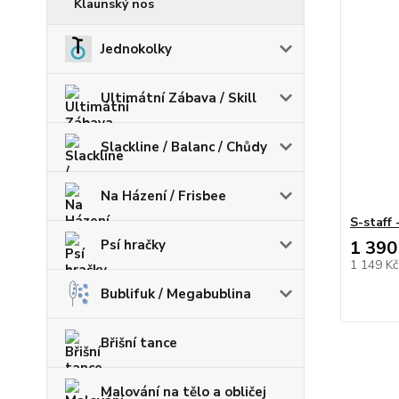
Klaunský nos
Jednokolky
Ultimátní Zábava / Skill
Slackline / Balanc / Chůdy
Na Házení / Frisbee
S-staff 
Psí hračky
1 390
1 149 K
Bublifuk / Megabublina
Břišní tance
Malování na tělo a obličej