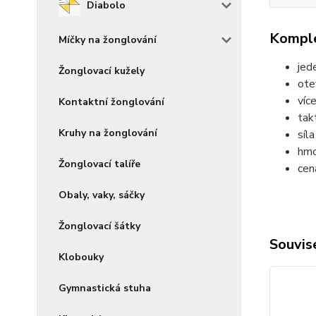
Diabolo
Komple
Míčky na žonglování
jed
Žonglovací kužely
ote
víc
Kontaktní žonglování
tak
Kruhy na žonglování
síl
hmo
Žonglovací talíře
cen
Obaly, vaky, sáčky
Žonglovací šátky
Souvise
Klobouky
Gymnastická stuha