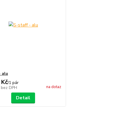
- alu
 Kč
/
1 pár
na dotaz
č
bez DPH
Detail