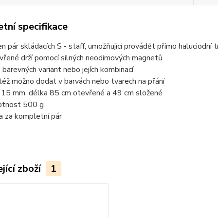
tní specifikace
en pár skládacích S - staff, umožňující provádět přímo haluciodní t
vřené drží pomocí silných neodimových magnetů
e barevných variant nebo jejích kombinací
též možno dodat v barvách nebo tvarech na přání
a 15 mm, délka 85 cm otevřené a 49 cm složené
tnost 500 g
a za kompletní pár
jící zboží
1