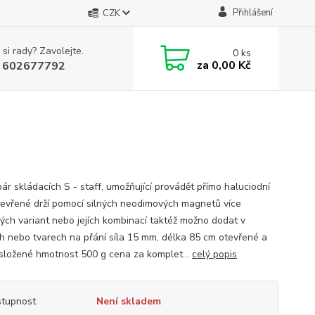
Přihlášení
CZK
 si rady? Zavolejte.
0
ks
za
0,00 Kč
 602677792
pár skládacích S - staff, umožňující provádět přímo haluciodní
otevřené drží pomocí silných neodimových magnetů více
ých variant nebo jejích kombinací taktéž možno dodat v
h nebo tvarech na přání síla 15 mm, délka 85 cm otevřené a
složené hmotnost 500 g cena za komplet...
celý popis
tupnost
Není skladem