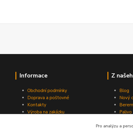
Informace
Z našeh
Obchodní podmínky
Blog
Doprava a poštovné
Nový d
Kontakty
Berem
Výroba na zakázku
Palivo
Kevlarové sedmero
Pro analýzu a pers