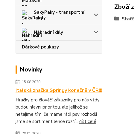
Zboží 
SakyPaky - transportní
obaly
Staff
Náhradní díly
Dárkové poukazy
Novinky
15.08.2020
Italská značka Springy konečně v ČR!!!
Hračky pro člověčí zákazníky pro nás vždy
budou hlavní prioritou, ale jelikož se
netajíme tím, že máme rádi psy rozhodli
jsme se sortiment lehce rozší...
číst celé
29.01.2020