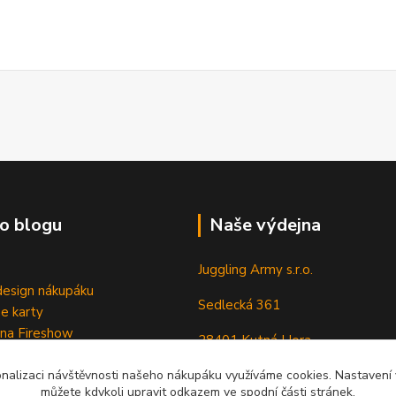
o blogu
Naše výdejna
Juggling Army s.r.o.
esign nákupáku
Sedlecká 361
e karty
 na Fireshow
28401 Kutná Hora
onalizaci návštěvnosti našeho nákupáku využíváme cookies. Nastavení v
můžete kdykoli upravit odkazem ve spodní části stránek.