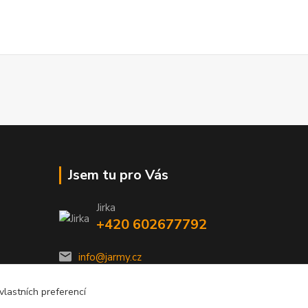
Jsem tu pro Vás
Jirka
+420 602677792
info@jarmy.cz
lastních preferencí