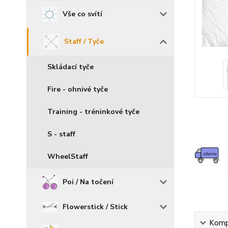
Vše co svítí
Staff / Tyče
Skládací tyče
Fire - ohnivé tyče
Training - tréninkové tyče
S - staff
WheelStaff
Poi / Na točení
Flowerstick / Stick
Kompl