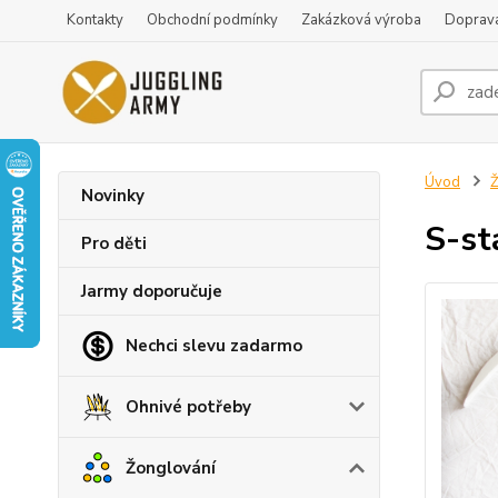
Kontakty
Obchodní podmínky
Zakázková výroba
Doprava
Úvod
Ž
Novinky
S-st
Pro děti
Jarmy doporučuje
Nechci slevu zadarmo
Ohnivé potřeby
Žonglování