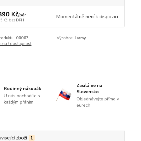
390 Kč
/
pár
Momentálně není k dispozici
75 Kč
bez DPH
roduktu:
00063
Výrobce:
Jarmy
cenu / dostupnost
Zasíláme na
Rodinný nákupák
Slovensko
U nás pochodíte s
Objednávejte přímo v
každým přáním
eurech
visející zboží
1